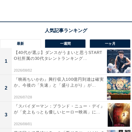
子どもたちは将司の私物を部屋から盗み出し、ネットで
転売していました。さらに「掃除をしなくていい」とい
う鍵のかかった部屋に、見知らぬ女性を監禁しているこ
とも判明します。監禁について三田園らに知られてしま
った桜は、「誰にも言わないで」と口止めします。三田
最新
一週間
一ヶ月
園は黙っている代わりに家事のすべてを子どもたちにや
【40代が選ぶ】ダンスがうまいと思うSTART
らせます。
O社所属の30代タレントランキング...
1
2026/08/02
そんな中、予定よりも早く将司が帰宅。家族で食卓を囲
『映画ちいかわ』興行収入100億円到達は確実
む中、三田園はさりげなくカーテンを開け、そこに監禁
か。今後の「失速」と「盛り上がり」が...
2
女性がいることを子どもたちにアピールします。そして
2026/07/28
ついに、その女性が子どもたちの母親だったことが判
『スパイダーマン：ブランド・ニュー・デイ』
明。将司は家政婦へのセクハラで訴えられていること、
が「史上もっとも優しいヒーロー映画」に...
3
母親は韓流スターの推し活で6年前に子どもたちを捨て
2026/08/01
家を出ていったこと、桜に隠れて弟妹たちは監禁した母