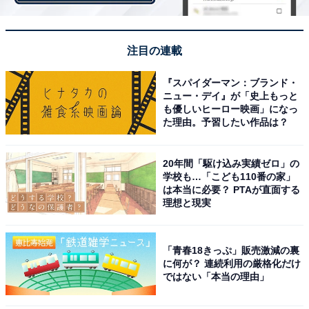
注目の連載
『スパイダーマン：ブランド・
ニュー・デイ』が「史上もっと
画像出典：テレビ朝日『家政夫のミタゾノ』
公式サイト
も優しいヒーロー映画」になっ
た理由。予習したい作品は？
20年間「駆け込み実績ゼロ」の
学校も…「こども110番の家」
は本当に必要？ PTAが直面する
理想と現実
「青春18きっぷ」販売激減の裏
に何が？ 連続利用の厳格化だけ
ではない「本当の理由」