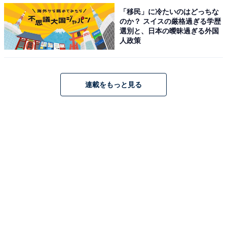
「移民」に冷たいのはどっちな
のか？ スイスの厳格過ぎる学歴
選別と、日本の曖昧過ぎる外国
人政策
次週最終回で惜しむ声殺到、舞台チケット受付サ
ーバはダウン
連載をもっと見る
子どもたちの嫌がらせの最中に、三田園の弱点が“おば
け”であることも判明。子どもたちに縄跳びでぐるぐる巻
きにされた三田園の姿に、Twitterでは「ミタゾノさんか
わいいｗ」「松兄つかまってるｗ『焼き豚の気分です』
ウケる」などの声が上がりました。
また、次週第8話で最終回を迎えること、さらに放送終
了後から舞台『家政夫のミタゾノ THE STAGE お寺座の
怪人』のチケット先行受付も開始されネットは騒然。