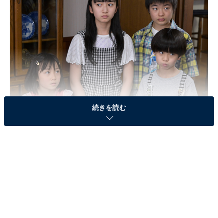
続きを読む
画像出典：テレビ朝日『家政夫のミタゾノ』
公式サイト
第7話のおさらい
教育評論家・阿川将司（濱津隆之）の家に派遣された三
田園薫（松岡昌宏）と本仮屋素子（山本舞香）。阿川家