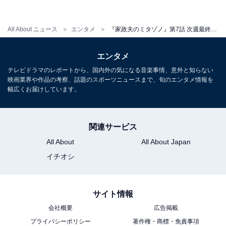
「舞台行きたい！でもつながらない（涙）」「ミタゾノ
さんすごい！サーバ落ちた」「次週最終回なんて早すぎ
All About ニュース
エンタメ
『家政夫のミタゾノ』第7話 次週最終回にネット騒然「ゲソゲームってｗ」「観るしかない」
る」「もう来週で本当に最終回？なんか実感がない」
「来週の『ゲソゲーム』が最後に残って離れないので見
エンタメ
るしかない」「イカゲームやん！（笑）」などの声が上
テレビドラマのレポートから、国内外の気になる音楽事情、意外と知らない
がっています。
映画業界や作品の考察、話題のスポーツニュースまで、旬のエンタメ情報を
幅広くお届けしています。
6月10日放送の第8話は最終回。退勤中に突然数名の男た
関連サービス
ちによって連れ去られた三田園と素子。目を覚ますと部
All About
All About Japan
屋にはなぜか、素子の父母や父が務める会社の上役たち
の姿が。そこに総帥と呼ばれる女性・花子（萬田久子）
イチオシ
が現れ、「GESOゲーム」を開催するため一同を招待し
たのだと話します。花子に気に入られた三田園は、ゲー
サイト情報
ム終了まで家政婦として花子のもとで働くことに――。
会社概要
広告掲載
今シリーズのドラマで見られる最後の三田園の活躍に期
プライバシーポリシー
著作権・商標・免責事項