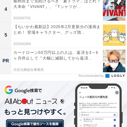
最終回まで見続けるべき「夏ドラマ」はどれ？
親との時間を楽しんでいたことなど、阿川家に隠された
大本命『VIVANT』、『Tシャツが...
4
闇が次々と炙りだされていきます。
2026/07/31
【ちいかわ最新話】2025年2月更新分の漫画ま
しかし、三田園に背中を押された桜が、母親と一緒に暮
とめ！ 登場キャラクター、グッズ情...
5
らしたかったという本音を素直に吐き出したことで家族
2025/02/04
は和解。後日、三田園が請求書を届けに阿川家を訪れる
カードローン50万円以上の人は、返済を3～6
と、子どもたちが“親の躾”をし、新たに家族として暮ら
ヶ月停止して『大幅に減額してから返済...
PR
し始めている様子が見られたのでした。
渋谷法務総合事務所
Recommended by