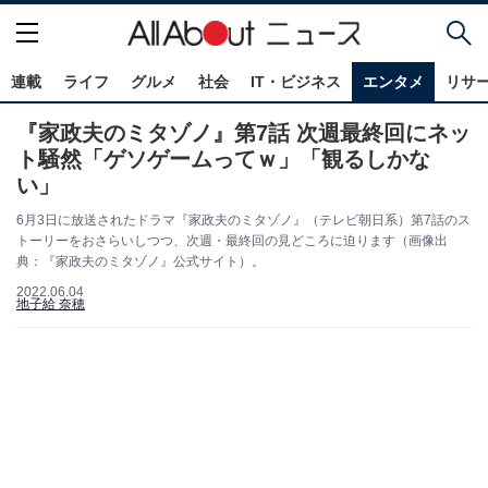
連載
ライフ
グルメ
社会
IT・ビジネス
エンタメ
リサ
『家政夫のミタゾノ』第7話 次週最終回にネッ
ト騒然「ゲソゲームってｗ」「観るしかな
い」
6月3日に放送されたドラマ『家政夫のミタゾノ』（テレビ朝日系）第7話のス
トーリーをおさらいしつつ、次週・最終回の見どころに迫ります（画像出
典：『家政夫のミタゾノ』公式サイト）。
2022.06.04
地子給 奈穂