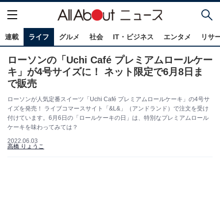
連載
ライフ
グルメ
社会
IT・ビジネス
エンタメ
リサ
ローソンの「Uchi Café プレミアムロールケー
キ」が4号サイズに！ ネット限定で6月8日ま
で販売
ローソンが人気定番スイーツ「Uchi Café プレミアムロールケーキ」の4号サ
イズを発売！ ライブコマースサイト「&L&」（アンドランド）で注文を受け
付けています。6月6日の「ロールケーキの日」は、特別なプレミアムロール
ケーキを味わってみては？
2022.06.03
高橋 りょうこ