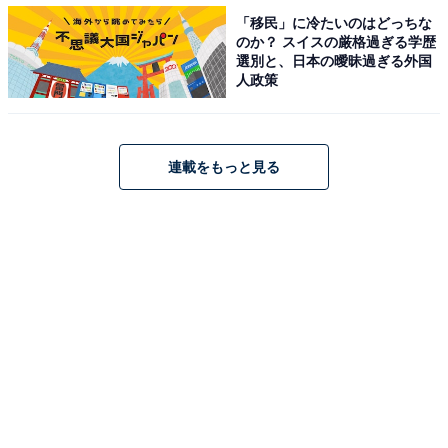
「#プレミアムロールケーキデコ」を添えて投稿すると
「移民」に冷たいのはどっちな
参加できます。入選者には、Amazonギフト券（3000円
のか？ スイスの厳格過ぎる学歴
分）または「Uchi Café プレミアムロールケーキ 4号」を
選別と、日本の曖昧過ぎる外国
人政策
プレゼント。開催は6月12日までです。興味のある方は
参加してみては？
連載をもっと見る
【おすすめ記事】
・
再現度がすごい！ ファミマ「喫茶店のレトロプリンアイ
スバー」がねっとり濃厚でおいしすぎた【実食レポ】
・
スタバの新作フラペはどこから飲んでも「完熟メロ
ン」！ 超ジューシーな果肉感がたまらない【実食レポ】
・
毎月1日からの期間限定発売！ 銀座に志かわの「月初め