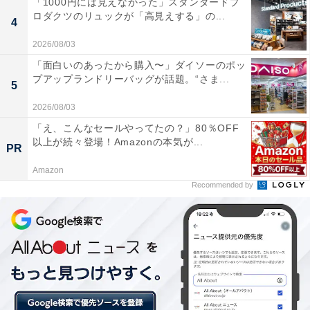
「1000円には見えなかった」スタンダードプ
「&L&」は、ライブ出演者がおすすめする商品を視聴中
ロダクツのリュックが「高見えする」の...
4
から購入できるショッピングサイト。5月30日～6月2日
には「Uchi Café プレミアムロールケーキ 4号」の魅力や
2026/08/03
おすすめのアレンジを紹介するライブが開催され、タレ
「面白いのあったから購入〜」ダイソーのポッ
プアップランドリーバッグが話題。“さま...
ントの近藤千尋さんや、お笑いコンビ・なすなかにしの
5
2人などが出演していました。
2026/08/03
「え、こんなセールやってたの？」80％OFF
以上が続々登場！Amazonの本気が...
PR
現在はアーカイブ配信が視聴可能になっており、「Uchi
Amazon
Café プレミアムロールケーキ 4号」はそちらのアーカイ
Recommended by
ブ配信、もしくは「&L&」公式サイトから注文可能で
す。なお、ローソン店舗での販売はありません。