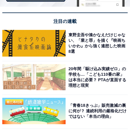
注目の連載
東野圭吾や湊かなえだけじゃな
い、「業と罪」を描く『映画ち
いかわ』から強く連想した映画
8選
20年間「駆け込み実績ゼロ」の
プレミアムロール4号がもらえる!? フォトコンテ
学校も…「こども110番の家」
は本当に必要？ PTAが直面する
スト開催中
理想と現実
「&L&」公式Instagramでは、豪華プレゼントがもらえる
「青春18きっぷ」販売激減の裏
「Uchi Café プレミアムロールケーキフォトコンテス
に何が？ 連続利用の厳格化だけ
ト」を開催中。同アカウントをフォローし、「プレミア
ではない「本当の理由」
ムロールケーキ」を自由にデコレーションした写真に、