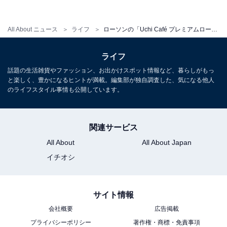
食パン」、6月の「完熟甘夏あん」は初夏らしい爽やか
さ 【実食レポ】
・
All About ニュース
ライフ
ローソンの「Uchi Café プレミアムロールケーキ」が4号サイズに！ ネット限定で6月8日まで販売
鎌倉レ・ザンジュ「鎌倉...その愛」がテーマの新商品が
ライフ
続々と！ 静の舞や紫陽花がモチーフ
・
話題の生活雑貨やファッション、お出かけスポット情報など、暮らしがもっ
と楽しく、豊かになるヒントが満載。編集部が独自調査した、気になる他人
「たい焼き」はコンビニスイーツの隠れたヒット商品！
のライフスタイル事情も公開しています。
コンビニ4社で食べ比べてみたら、ある共通点が発
覚……！
関連サービス
All About
All About Japan
【関連リンク】
イチオシ
・
プレスリリース
サイト情報
会社概要
広告掲載
プライバシーポリシー
著作権・商標・免責事項