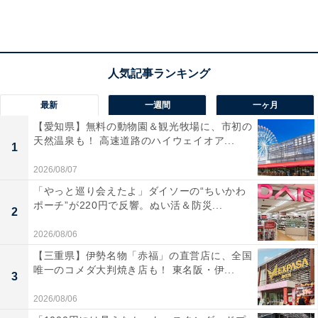
です。
最新
一週間
一ヶ月
【愛知県】無料の動物園＆観光牧場に、市初の
天然温泉も！ 高速道路のハイウェイオア...
1
2026/08/07
「やっと巡り会えたよ」ダイソーの“ちいかわ
ポーチ”が220円で反響。ぬい活＆防災...
2
2026/08/06
【三重県】伊勢名物「赤福」の直営店に、全国
唯一のコメダ大判焼き店も！ 東名阪・伊...
3
予約はライブコマースサイト「&L&」から
2026/08/06