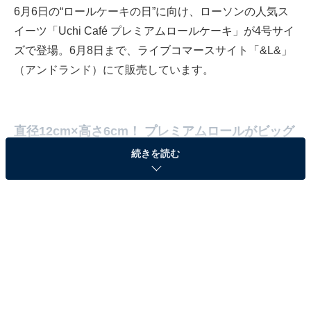
6月6日の“ロールケーキの日”に向け、ローソンの人気ス
イーツ「Uchi Café プレミアムロールケーキ」が4号サイ
ズで登場。6月8日まで、ライブコマースサイト「&L&」
（アンドランド）にて販売しています。
直径12cm×高さ6cm！ プレミアムロールがビッグ
サイズに
続きを読む
2009年の発売以来、シリーズ累計4億4千万個以上を販売
している「Uchi Café プレミアムロールケーキ」。これ
までに6回のリニューアルを行っており、現在の7代目
は“ミルク感はしっかりあるのに重くなく、口の中でスー
ッと溶けるクリーム”が特長です。