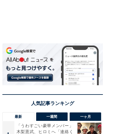
最新
一週間
一ヶ月
「うわすごい豪華メンバー」
「さす
木梨憲武、ヒロミへ「連絡く
は」高