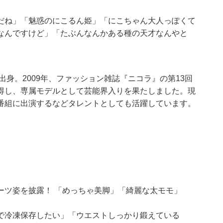
だね」「魅惑のにこるん姫」「にこちゃん大人っぽくて
なんですけど」「たぶんなんかある種の天才なんやと
。
出身。2009年、ファッション雑誌『ニコラ』の第13回
得し、専属モデルとして芸能界入りを果たしました。現
番組に出演するなどタレントとしても活躍しています。
ーツ姿を披露！ 「めっちゃ美脚」「綺麗な太モモ」
で冷凍保存したい」「ウエストしっかり鍛えている