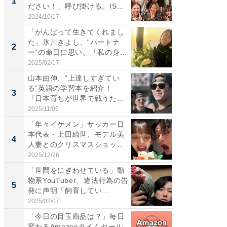
1
1
ださい！」呼び掛ける。IS
災地を
S...
「カ...
2024/10/17
2026/08/0
「がんばって生きてくれまし
「女の
た」氷川きよし、“パートナ
介、バ
2
2
ー”の命日に思い。「私の身
らのプレ
体...
愛...
2025/02/17
2026/08/0
山本由伸、“上達しすぎてい
「脚が
る”英語の学習本を紹介！
横川尚
3
3
『日本育ちが世界で戦うため
ムキな姿
の...
刃...
2025/11/05
2026/08/0
「年々イケメン」サッカー日
「え、
本代表・上田綺世、モデル美
芸人、2
4
4
人妻とのクリスマスショット
エットに
に...
2025/12/26
2026/08/0
「世間をにぎわせている」動
「脳がバ
物系YouTuber、違法行為の告
装姿が話
5
5
発に声明「飼育してい...
のお父さ
2025/02/07
2026/08/0
「今日の目玉商品は？」毎日
ホーム
変わるAmazonタイムセール
麒麟・