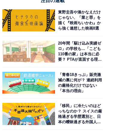
注目の連載
東野圭吾や湊かなえだけ
じゃない、「業と罪」を
描く『映画ちいかわ』か
ら強く連想した映画8選
20年間「駆け込み実績ゼ
ロ」の学校も…「こども
110番の家」は本当に必
要？ PTAが直面する理想
と現実
「青春18きっぷ」販売激
減の裏に何が？ 連続利用
の厳格化だけではない
「本当の理由」
「移民」に冷たいのはど
っちなのか？ スイスの厳
格過ぎる学歴選別と、日
本の曖昧過ぎる外国人政
策