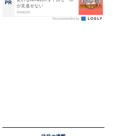
PR
PR
が見逃せない
ージ
Amazon
住友生命
Recommended by