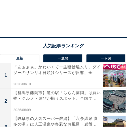
けてたかも。多い方を男性が出してくれていた感じで
す。今の旦那と付き合った当時、私は新卒社会人で、彼
は30代中盤。単純に彼のほうがお金を持っていたし」
（30歳／主婦）
■相手による！
Fさん「相手によるかも……。今の旦那との初回デート
最新
一週間
一ヶ月
はちょうど半分で、その前の元カレは全部だしてくれた
「あぁぁぁ。かわいくて一生断捨離ムリ」ダイ
けど、そもそもそんなに会えなかったから、何回も出し
ソーのサンリオ日焼けシリーズが反響。全...
1
てもらってはないかな。元元カレはきっちり割り勘でし
た！」（31歳／整形外科医）
2026/08/10
【群馬県藤岡市】道の駅「ららん藤岡」は買い
物・グルメ・遊びが揃うスポット。全国で...
Gさん「割り勘ですね。年齢も同じだし、お互い働いて
2
いるし、フラットな関係でいたいので」（30歳／出版）
2026/08/09
【岐阜県の人気スーパー銭湯】「六条温泉 喜
■おごられるのは気を遣う……という意見も！
多の湯」は人工温泉や多彩なお風呂・岩盤...
3