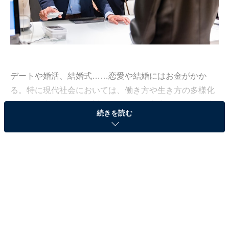
デートや婚活、結婚式……恋愛や結婚にはお金がかか
る。特に現代社会においては、働き方や生き方の多様化
が進み、恋愛とお金に対する価値観も変容している。本
続きを読む
連載では、これからの「恋愛とお金」について、アラサ
ーの恋愛ライター・毒島サチコが取材をもとに考察。第
3回は「アラサー男女のデート代の割り勘事情」につい
て紹介する（第2回は
こちら
）。
付き合う前のデートの「お会計問題」。現代のア
ラサーはどう考える？