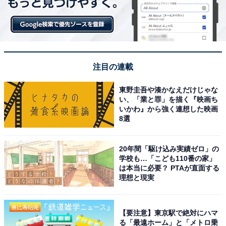
注目の連載
東野圭吾や湊かなえだけじゃな
い、「業と罪」を描く『映画ち
「『おごられて当たり前』感出されるとおごりた
いかわ』から強く連想した映画
8選
くない」
20年間「駆け込み実績ゼロ」の
男性側の意見もそれぞれ。「おごるのは男のプライド」
学校も…「こども110番の家」
から「『じゃあ次出して？』って言えば2回目のデート
は本当に必要？ PTAが直面する
理想と現実
に誘える」など、デートそのものへの価値観や思惑が垣
間見えた。
【要注意】東京駅で絶対にハマ
■全額おごる派
る「最遠ホーム」と「メトロ乗