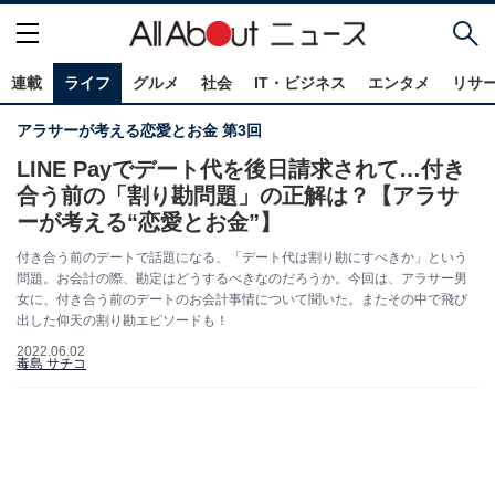
連載
ライフ
グルメ
社会
IT・ビジネス
エンタメ
リサ
アラサーが考える恋愛とお金 第3回
LINE Payでデート代を後日請求されて…付き
合う前の「割り勘問題」の正解は？【アラサ
ーが考える“恋愛とお金”】
付き合う前のデートで話題になる、「デート代は割り勘にすべきか」という
問題。お会計の際、勘定はどうするべきなのだろうか。今回は、アラサー男
女に、付き合う前のデートのお会計事情について聞いた。またその中で飛び
出した仰天の割り勘エピソードも！
2022.06.02
毒島 サチコ