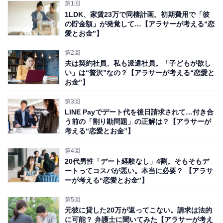
第1回
1LDK、家賃23万で同棲計画。初期費用で「彼
の貯金額」が発覚して…【アラサーが考える“恋
愛とお金”】
第2回
「おごられる気満々って勘違いされても嫌」
夫は契約社員、私も派遣社員。「子どもが欲し
い」は“贅沢”なの？【アラサーが考える“恋愛と
お金”】
まずは、29～31歳の女性に意見を聞いた。付き合う前の
第3回
デート代は割り勘がいいのか、それとも、相手におごっ
LINE Payでデート代を後日請求されて…付き合
てほしいと考えているのか。それぞれの価値観があるよ
う前の「割り勘問題」の正解は？【アラサーが
考える“恋愛とお金”】
うだ。
第4回
■おごってもらう派！
20代男性「デート経験なし」4割。そもそもデ
ートってコスパが悪い。本当に必要？ 【アラサ
Aさん「職場恋愛で今の旦那と結婚しました。付き合う
ーが考える“恋愛とお金”】
前も今も彼が全額払ってくれています」（30歳／公務
第5回
員）
元彼に貸した20万が返ってこない。請求は法的
に可能？ 弁護士に聞いてみた【アラサーが考え