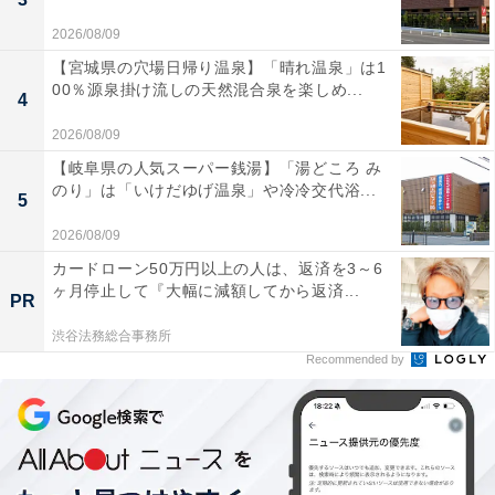
Eさん「いつも彼が全額出すよって感じだったけど、私
2026/08/09
が気を遣ってしまうので『じゃあコーヒー代はおごって
【宮城県の穴場日帰り温泉】「晴れ温泉」は1
くれる？』みたいに彼が提案してくれます」
00％源泉掛け流しの天然混合泉を楽しめ...
4
2026/08/09
Fさん「私は店員さんの前でお金のやりとりするのが苦
【岐阜県の人気スーパー銭湯】「湯どころ み
手で、ここは男の人を立てて全おごりされてる風にしつ
のり」は「いけだゆげ温泉」や冷冷交代浴...
5
つ後で払った方がいいのか？でもおごられる気満々って
勘違いされても嫌だし、でもここで半分きっちり出した
2026/08/09
ら、むしろ嫌な女なのか!? って30万回頭の中ぐるぐるす
カードローン50万円以上の人は、返済を3～6
ヶ月停止して『大幅に減額してから返済...
る（笑）」
PR
渋谷法務総合事務所
Recommended by