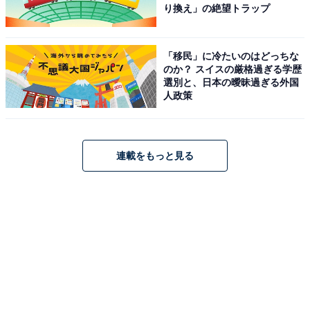
り換え」の絶望トラップ
Hさん「出す気あるのかないのかはさておき、財布モジ
モジしてる女性って多いですよね。少しだけ様子を見ま
すが……基本はおごります。完全におごられるのを嫌が
「移民」に冷たいのはどっちな
のか？ スイスの厳格過ぎる学歴
る人もいるので、『じゃあ小銭だけちょうだい』とか言
選別と、日本の曖昧過ぎる外国
うこともあります」（29歳／イベント関係）
人政策
Iさん「自分が誘ったんだから全額おごるのは当然！男の
プライドもある」（31歳／弁護士）
連載をもっと見る
■相手による
Jさん「その場の楽しさと出す金額が比例するタイプで
す。楽しく話せれば何でもいいですね。金欠なっても悔
いなし。酔ったら忘れるし」（32歳／イベント関係）
Kさん「めちゃくちゃ相手と場面によるなあ。脈アリ、
次回に繋げたいなら100%出すかな。終盤ぐらいで女性