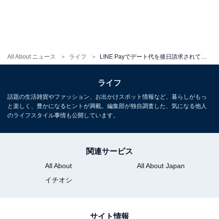
がトイレに立った間か、自分が行くタイミングでついで
に会計も済ます。『おごられて当たり前』感出されると
おごりたくないけど、結局出すことが多いです。ちなみ
に……『出すよ！』って言われたら『じゃあ次出し
All About ニュース
ライフ
LINE Payでデート代を後日請求されて…付き合う前の「割り勘問題」の正解は？【アラサーが考える“恋愛とお金”】
て？』って言えば2回目のデートに誘えます！(笑)」
ライフ
■付き合ったらおごる！
話題の生活雑貨やファッション、お出かけスポット情報など、暮らしがもっ
Nさん「付き合う前は割り勘で、付き合ったらおごりま
と楽しく、豊かになるヒントが満載。編集部が独自調査した、気になる他人
のライフスタイル事情も公開しています。
す。よく『付き合う前はおごって、付き合った後は割り
勘』って人も聞くけど、逆じゃないかな。大事な人にな
ったからこそ、おごるのでは？」（30歳／公務員）
関連サービス
All About
All About Japan
イチオシ
【衝撃エピソード】おごると言われたのに、後日
LINE Payで……
サイト情報