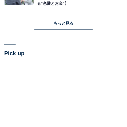
る“恋愛とお金”】
Bさん「旦那は1つ年上なんですが、付き合う前から大半
払ってもらってます」（30歳／主婦）
もっと見る
Cさん「初回デートは払ってもらいたいし、払ってもら
うかな。一応財布を出すけど、誘ってきたのはそっちな
んだから、『全額出して～』って心の中で思ってます
（笑）」（29歳／広告）
Pick up
■少し多めに男性に出してもらう派！
Dさん「今の彼は、付き合う前も後も、彼が7割、私が3
割。お会計が1万円だったら、彼が7000円出してくれる
感じです。いつも多く食べたり飲んだり（私は飲まない
ので）するのは彼氏だし、これがお互いちょうどいい」
（29歳／広告代理店）
Eさん「映画代は私、ご飯代は男性とか、場面場面で分