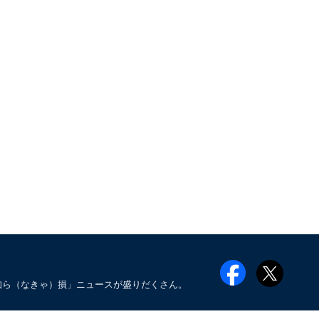
知ら（なきゃ）損」ニュースが盛りだくさん。