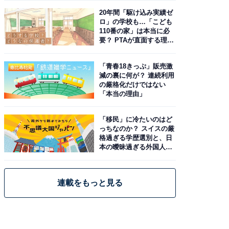
20年間「駆け込み実績ゼ
ロ」の学校も…「こども
110番の家」は本当に必
要？ PTAが直面する理想
と現実
「青春18きっぷ」販売激
減の裏に何が？ 連続利用
の厳格化だけではない
「本当の理由」
「移民」に冷たいのはど
っちなのか？ スイスの厳
格過ぎる学歴選別と、日
本の曖昧過ぎる外国人政
策
連載をもっと見る