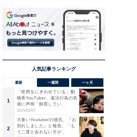
最新
一週間
一ヶ月
「世間をにぎわせている」動
「さす
物系YouTuber、違法行為の告
は」高
1
1
発に声明「飼育してい...
災地を
「カ...
2025/02/07
2026/08/0
大食いYoutuberの彼氏、『お
「女の
別れしました』と報告。「も
介、バ
2
2
う二度と会わない方が...
らのプレ