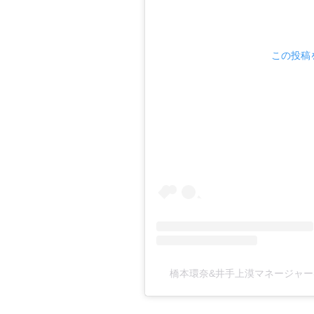
この投稿を
橋本環奈&井手上漠マネージャー(@k