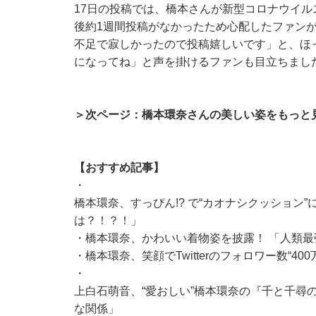
17日の投稿では、橋本さんが新型コロナウイ
後約1週間投稿がなかったため心配したファン
不足で寂しかったので投稿嬉しいです」と、ほ
になってね」と声を掛けるファンも目立ちまし
＞次ページ：橋本環奈さんの美しい姿をもっと
【おすすめ記事】
・
橋本環奈、すっぴん!? で“カオナシクッション
は？！？！」
・
橋本環奈、かわいい着物姿を披露！ 「人類最
・
橋本環奈、笑顔でTwitterのフォロワー数“400
・
上白石萌音、“愛おしい”橋本環奈の『千と千尋
な関係」