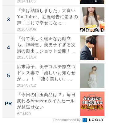
愛...
2024/11/06
2026/08/0
「実は結婚しました」大食い
「脚が
YouTuber、近況報告に驚きの
横川尚
3
3
声「まじで幸せになっ...
ムキな姿
刃...
2026/08/06
2026/08/0
「何て美しく端正なお顔立
「え、
ち」神崎恵、美男子すぎる次
芸人、2
4
4
男の顔出しショット公開！
エットに
「め...
2025/01/14
2026/08/0
広末涼子、美デコルテ際立つ
「脳がバ
ドレス姿で「嬉しいお知らせ
装姿が話
5
5
が…」！ 「凄く美しい」
のお父さ
「透...
2024/07/12
2026/08/0
「今日の目玉商品は？」毎日
「音楽
変わるAmazonタイムセール
とはあ
PR
PR
が見逃せない
Amazon
デノン
Recommended by