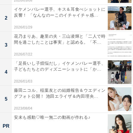
2026/03/08
イケメンバレー選手、キス＆耳食べショットに
反響！ 「なんなのーこのイチャイチャ感...
2
2026/01/29
花乃まりあ、趣里の夫・三山凌輝と「二人で時
間を過ごしたことは事実」と認める。「不...
3
2026/07/22
「足長いし子煩悩だし」イケメンバレー選手、
子どもたちとのディズニーショットに「か...
4
2026/01/03
藤田ニコル、稲葉友との結婚報告＆ウエディン
グフォト公開！ 池田エライザ＆内田理央...
5
2023/08/04
安未も感動♡唯一無二の動画が作れる♪
PR