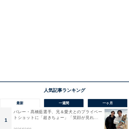
最新
一週間
一ヶ月
バレー・髙橋藍選手、兄＆愛犬とのプライベー
トショットに「超きちょー」「笑顔が見れ...
1