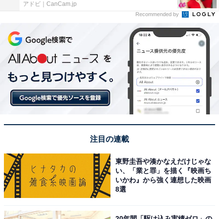
アドビ｜CanCam.jp
Recommended by
注目の連載
東野圭吾や湊かなえだけじゃな
い、「業と罪」を描く『映画ち
いかわ』から強く連想した映画
8選
20年間「駆け込み実績ゼロ」の