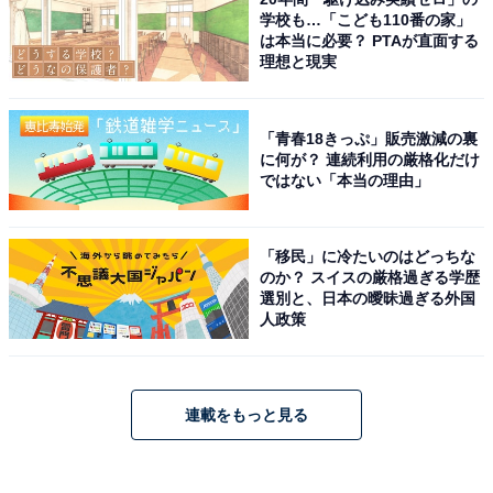
学校も…「こども110番の家」
は本当に必要？ PTAが直面する
理想と現実
「青春18きっぷ」販売激減の裏
に何が？ 連続利用の厳格化だけ
ではない「本当の理由」
「移民」に冷たいのはどっちな
のか？ スイスの厳格過ぎる学歴
選別と、日本の曖昧過ぎる外国
人政策
連載をもっと見る