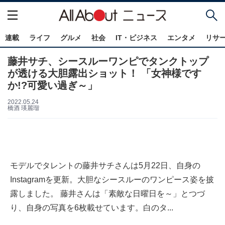
連載
ライフ
グルメ
社会
IT・ビジネス
エンタメ
リサ
藤井サチ、シースルーワンピでタンクトップ
が透ける大胆露出ショット！ 「女神様です
か!?可愛い過ぎ～」
2022.05.24
橋酒 瑛麗瑠
モデルでタレントの藤井サチさんは5月22日、自身の
Instagramを更新。大胆なシースルーのワンピース姿を披
露しました。 藤井さんは「素敵な日曜日を～」とつづ
り、自身の写真を6枚載せています。白のタ...