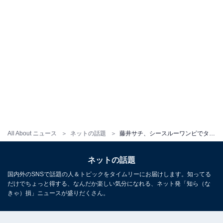
All About ニュース
ネットの話題
藤井サチ、シースルーワンピでタンクトップが透ける大胆露出ショット！ 「女神様ですか!?可愛い過ぎ～」
ネットの話題
国内外のSNSで話題の人＆トピックをタイムリーにお届けします。知ってる
だけでちょっと得する、なんだか楽しい気分になれる、ネット発「知ら（な
きゃ）損」ニュースが盛りだくさん。