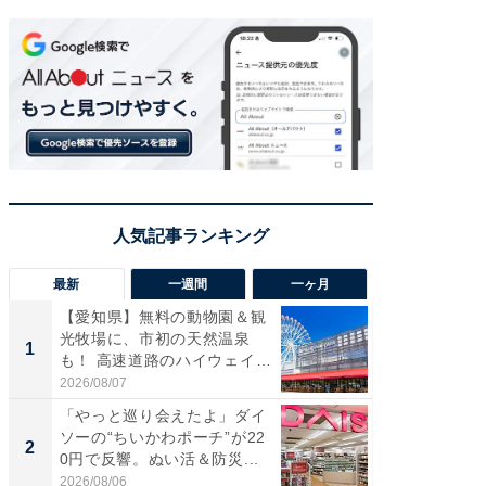
最新
一週間
一ヶ月
【愛知県】無料の動物園＆観
【兵庫
光牧場に、市初の天然温泉
ーメン
1
1
も！ 高速道路のハイウェイオ
再現した
ア...
道...
2026/08/07
2026/08/0
「やっと巡り会えたよ」ダイ
【三重
ソーの“ちいかわポーチ”が22
の直営
2
2
0円で反響。ぬい活＆防災...
ダ大判焼
伊...
2026/08/06
2026/08/0