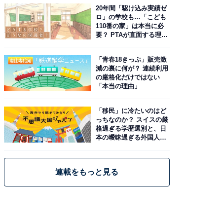
20年間「駆け込み実績ゼ
ロ」の学校も…「こども
110番の家」は本当に必
要？ PTAが直面する理想
と現実
「青春18きっぷ」販売激
減の裏に何が？ 連続利用
の厳格化だけではない
「本当の理由」
「移民」に冷たいのはど
っちなのか？ スイスの厳
格過ぎる学歴選別と、日
本の曖昧過ぎる外国人政
策
連載をもっと見る