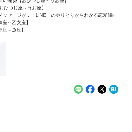
月5日の運勢【おひつじ座～うお座】
【おひつじ座～うお座】
ッセージが…「LINE」のやりとりからわかる恋愛傾向
牡羊座～乙女座】
天秤座～魚座】