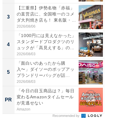
【三重県】伊勢名物「赤福」
【千葉県
の直営店に、全国唯一のコメ
級マー
3
3
ダ大判焼き店も！ 東名阪・
ノベし
伊...
ー...
2026/08/06
2026/08/0
「1000円には見えなかった」
立山連
スタンダードプロダクツのリ
風呂に、
4
4
ュックが「高見えする」の...
層水風
帰...
2026/08/03
2026/08/0
「面白いのあったから購
「これ
入〜」ダイソーのポップアッ
ダイソ
5
5
プランドリーバッグが話
リーバ
題。“さま...
わ...
2026/08/03
2026/08/0
「今日の目玉商品は？」毎日
上質な眠
変わるAmazonタイムセール
座で体感
PR
PR
が見逃せない
Amazon
ReFa GIN
Recommended by