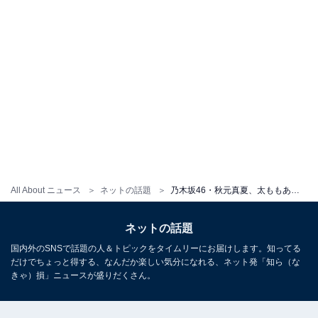
All About ニュース
ネットの話題
乃木坂46・秋元真夏、太ももあらわなビッグシャツコーデ披露！ かわいい髪型に「うきうきでした」
ネットの話題
国内外のSNSで話題の人＆トピックをタイムリーにお届けします。知ってる
だけでちょっと得する、なんだか楽しい気分になれる、ネット発「知ら（な
きゃ）損」ニュースが盛りだくさん。