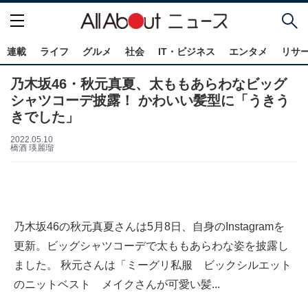
連載
ライフ
グルメ
社会
IT・ビジネス
エンタメ
リサ
乃木坂46・秋元真夏、太ももあらわなビッグ
シャツコーデ披露！ かわいい髪型に「うきう
きでした」
2022.05.10
橋酒 瑛麗瑠
乃木坂46の秋元真夏さんは5月8日、自身のInstagramを
更新。ビッグシャツコーデで太ももあらわな姿を披露し
ました。 秋元さんは「ミーグリ私服 ビックシルエット
のニットベスト メイクさんが可愛い髪...