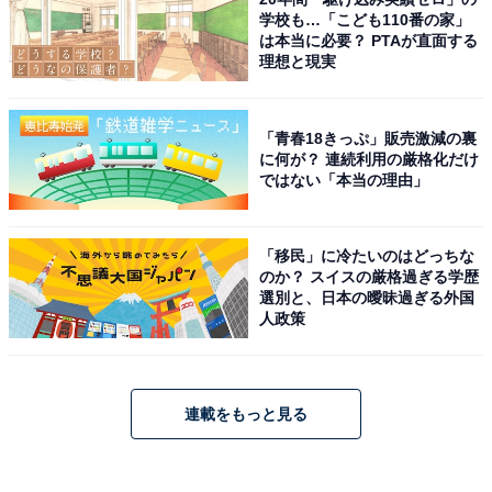
学校も…「こども110番の家」
は本当に必要？ PTAが直面する
理想と現実
「青春18きっぷ」販売激減の裏
に何が？ 連続利用の厳格化だけ
ではない「本当の理由」
「移民」に冷たいのはどっちな
のか？ スイスの厳格過ぎる学歴
選別と、日本の曖昧過ぎる外国
人政策
連載をもっと見る