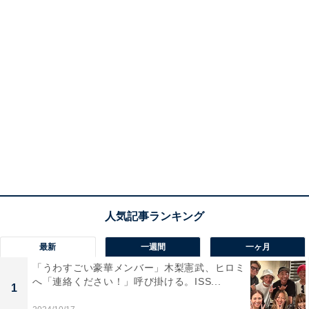
最新
一週間
一ヶ月
「うわすごい豪華メンバー」木梨憲武、ヒロミ
へ「連絡ください！」呼び掛ける。ISS...
1