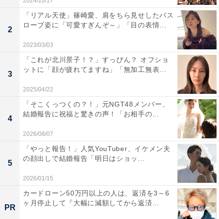
2024/10/17
「リアル天使」篠崎愛、肩をちら見せしたバス
ローブ姿に「可愛すぎんぞ～」「目の表情...
2
2023/03/03
「これが北川景子！？」すっぴん？ オフショ
ットに「顔が疲れてますね」「無加工無表...
3
2025/04/22
「そこくっつくの？！」元NGT48メンバー、
結婚報告に祝福と驚きの声！「お相手の...
4
2026/08/07
「やっと報告！」人気YouTuber、イケメン夫
の顔出しで結婚報告「明日はショッ...
5
2026/01/15
カードローン50万円以上の人は、返済を3～6
ヶ月停止して『大幅に減額してから返済...
PR