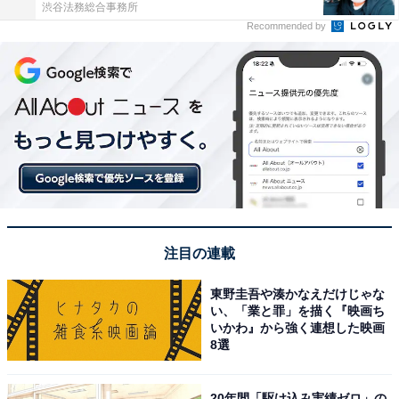
渋谷法務総合事務所
Recommended by
注目の連載
東野圭吾や湊かなえだけじゃな
い、「業と罪」を描く『映画ち
いかわ』から強く連想した映画
8選
20年間「駆け込み実績ゼロ」の