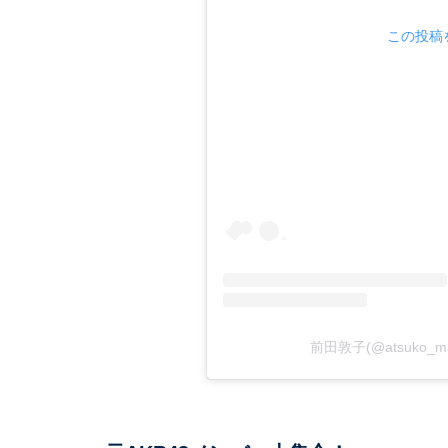
この投稿を
前田敦子(@atsuko_m