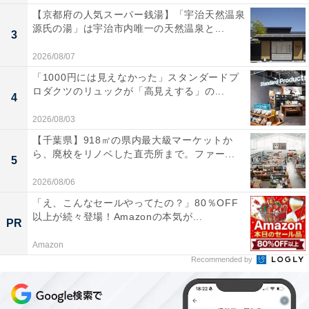
【京都府の人気スーパー銭湯】「宇治天然温泉
源氏の湯」は宇治市内唯一の天然温泉と...
3
2026/08/07
「1000円には見えなかった」スタンダードプ
ロダクツのリュックが「高見えする」の...
4
2026/08/03
【千葉県】918㎡の県内最大級マーケットか
ら、廃校をリノベした直売所まで。ファー...
5
2026/08/06
「え、こんなセールやってたの？」80％OFF
以上が続々登場！Amazonの本気が...
PR
Amazon
Recommended by