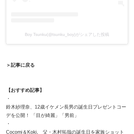
Boy Tsunku(@tsunku_boy)がシェアした投稿
＞記事に戻る
【おすすめ記事】
・
鈴木紗理奈、12歳イケメン長男の誕生日プレゼントコー
デを公開！ 「目が綺麗」「男前」
・
Cocomi＆Koki, 父・木村拓哉の誕生日を家族ショット