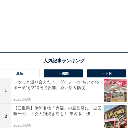
最新
一週間
一ヶ月
「やっと巡り会えたよ」ダイソーの“ちいかわ
ポーチ”が220円で反響。ぬい活＆防災...
1
2026/08/06
【三重県】伊勢名物「赤福」の直営店に、全国
唯一のコメダ大判焼き店も！ 東名阪・伊...
2
2026/08/06