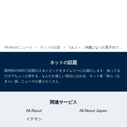
All About ニュース
ネットの話題
つんく♂、14歳になった双子のツーショット披露！ 「長男くん、なんだかスラッと？！大人に近づいてますね」
ネットの話題
国内外のSNSで話題の人＆トピックをタイムリーにお届けします。知ってる
だけでちょっと得する、なんだか楽しい気分になれる、ネット発「知ら（な
きゃ）損」ニュースが盛りだくさん。
関連サービス
All About
All About Japan
イチオシ