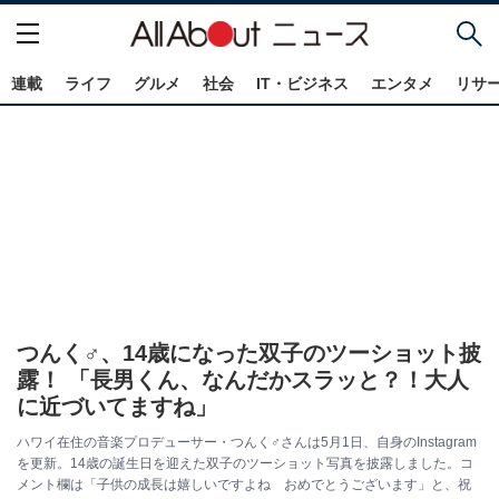
連載
ライフ
グルメ
社会
IT・ビジネス
エンタメ
リサ
つんく♂、14歳になった双子のツーショット披
露！ 「長男くん、なんだかスラッと？！大人
に近づいてますね」
ハワイ在住の音楽プロデューサー・つんく♂さんは5月1日、自身のInstagram
を更新。14歳の誕生日を迎えた双子のツーショット写真を披露しました。コ
メント欄は「子供の成長は嬉しいですよね おめでとうございます」と、祝