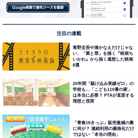
注目の連載
東野圭吾や湊かなえだけじゃな
い、「業と罪」を描く『映画ち
いかわ』から強く連想した映画
8選
20年間「駆け込み実績ゼロ」の
学校も…「こども110番の家」
は本当に必要？ PTAが直面する
理想と現実
「青春18きっぷ」販売激減の裏
に何が？ 連続利用の厳格化だけ
ではない「本当の理由」