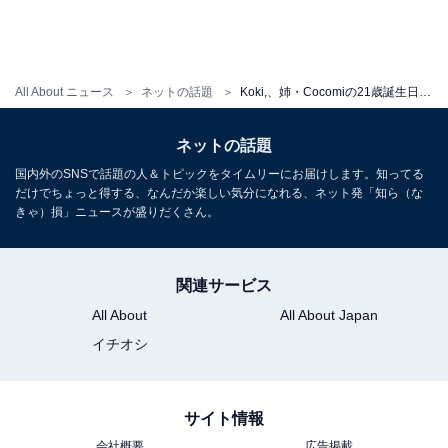
All About ニュース
ネットの話題
Koki,、姉・Cocomiの21歳誕生日を幼少期の仲良し変顔写真公開で祝福！「自慢のお姉ちゃん いつもありがとう」
ネットの話題
国内外のSNSで話題の人＆トピックをタイムリーにお届けします。知ってる
だけでちょっと得する、なんだか楽しい気分になれる、ネット発「知ら（な
きゃ）損」ニュースが盛りだくさん。
関連サービス
All About
All About Japan
イチオシ
サイト情報
会社概要
広告掲載