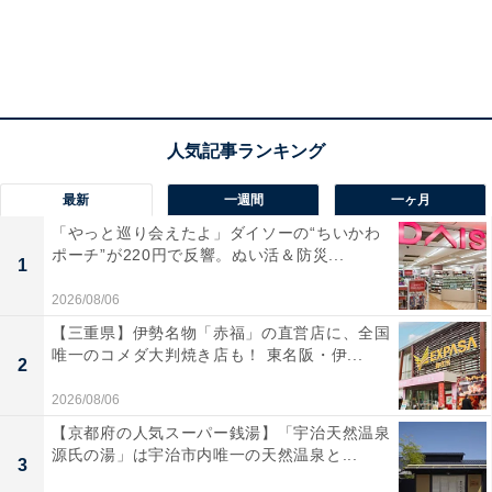
最新
一週間
一ヶ月
「やっと巡り会えたよ」ダイソーの“ちいかわ
ポーチ”が220円で反響。ぬい活＆防災...
1
2026/08/06
【三重県】伊勢名物「赤福」の直営店に、全国
唯一のコメダ大判焼き店も！ 東名阪・伊...
2
2026/08/06
【京都府の人気スーパー銭湯】「宇治天然温泉
源氏の湯」は宇治市内唯一の天然温泉と...
3