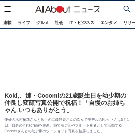
連載
ライフ
グルメ
社会
IT・ビジネス
エンタメ
リサ
Koki,、姉・Cocomiの21歳誕生日を幼少期の
仲良し変顔写真公開で祝福！「自慢のお姉ち
ゃん いつもありがとう」
俳優の木村拓哉さんと歌手の工藤静香さんの次女でモデルのKoki,さんは5月1
日、自身のInstagramを更新。姉でモデルやフルート奏者として活動する
Cocomiさんとの幼少期のツーショット写真を披露しました。