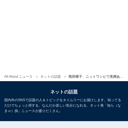
All About ニュース
ネットの話題
熊田曜子、ニットワンピで美脚あらわに！ 「40も近いのに魅力あります」「素敵なコーデで着こなしがお上手」
ネットの話題
国内外のSNSで話題の人＆トピックをタイムリーにお届けします。知ってる
だけでちょっと得する、なんだか楽しい気分になれる、ネット発「知ら（な
きゃ）損」ニュースが盛りだくさん。