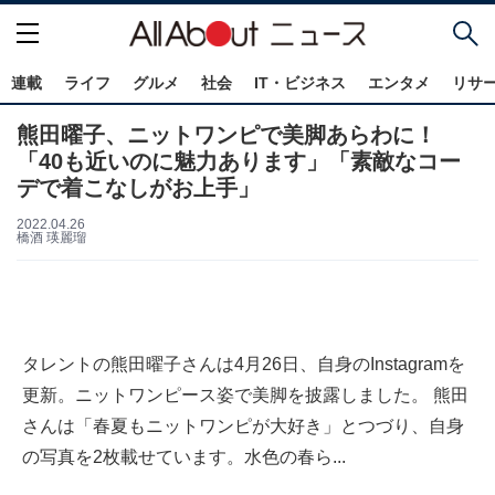
連載
ライフ
グルメ
社会
IT・ビジネス
エンタメ
リサ
熊田曜子、ニットワンピで美脚あらわに！
「40も近いのに魅力あります」「素敵なコー
デで着こなしがお上手」
2022.04.26
橋酒 瑛麗瑠
タレントの熊田曜子さんは4月26日、自身のInstagramを
更新。ニットワンピース姿で美脚を披露しました。 熊田
さんは「春夏もニットワンピが大好き」とつづり、自身
の写真を2枚載せています。水色の春ら...