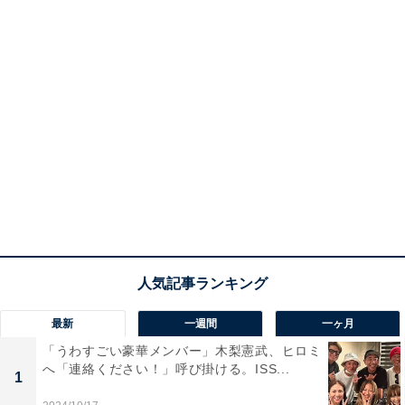
最新
一週間
一ヶ月
「うわすごい豪華メンバー」木梨憲武、ヒロミ
へ「連絡ください！」呼び掛ける。ISS...
1