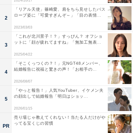
2024/10/17
「リアル天使」篠崎愛、肩をちら見せしたバス
ローブ姿に「可愛すぎんぞ～」「目の表情...
2
2023/03/03
「これが北川景子！？」すっぴん？ オフショ
ットに「顔が疲れてますね」「無加工無表...
3
2025/04/22
「そこくっつくの？！」元NGT48メンバー、
結婚報告に祝福と驚きの声！「お相手の...
4
2026/08/07
「やっと報告！」人気YouTuber、イケメン夫
の顔出しで結婚報告「明日はショッ...
5
2026/01/15
売り場じゃ教えてくれない！当たる人だけがや
ってる宝くじの習慣
PR