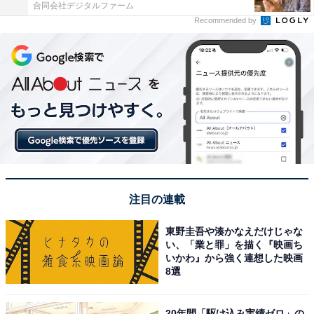
合同会社デジタルファーム
Recommended by
注目の連載
東野圭吾や湊かなえだけじゃな
い、「業と罪」を描く『映画ち
いかわ』から強く連想した映画
8選
20年間「駆け込み実績ゼロ」の