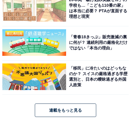
学校も…「こども110番の家」
は本当に必要？ PTAが直面する
理想と現実
「青春18きっぷ」販売激減の裏
に何が？ 連続利用の厳格化だけ
ではない「本当の理由」
「移民」に冷たいのはどっちな
のか？ スイスの厳格過ぎる学歴
選別と、日本の曖昧過ぎる外国
人政策
連載をもっと見る