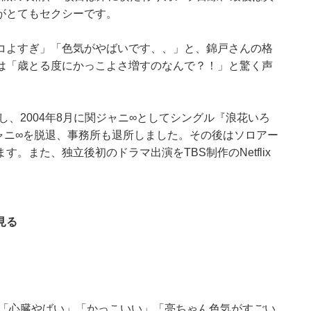
がとてもセクシーです。
コよすぎ」「色気がやばいです、、」と、錦戸さんの格
は「歳とる度にかっこよさ増すのなんで？！」と驚く声
し、2004年8月に関ジャニ∞としてシングル『浪花いろ
ジャニ∞を脱退、事務所も退所しました。その後はソロアー
。また、独立後初のドラマ出演をTBS制作のNetflix
見る
 「心臓やばい」「かっこいい」「亮ちゃん色気がすごい