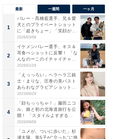
最新
一週間
一ヶ月
バレー・髙橋藍選手、兄＆愛
「さす
犬とのプライベートショット
は」高
1
1
に「超きちょー」「笑顔が見
災地を
れ...
「カ...
2026/03/08
2026/08/0
イケメンバレー選手、キス＆
「え、
耳食べショットに反響！ 「な
芸人、2
2
2
んなのーこのイチャイチャ
エットに
感...
2026/01/29
2026/08/0
「えっっろい」ヘラヘラ三銃
「脚が
士・まりな、圧巻の美バスト
横川尚
3
3
あらわなグラビアショット公
ムキな姿
開...
刃...
2023/09/29
2026/08/0
「顔ちっっちゃ！」藤田ニコ
「脳がバ
ル、娘と初の北海道旅行を公
装姿が話
4
4
開！ 「スタイルよすぎる
のお父さ
よ〜...
2026/08/08
2026/08/0
「ユメが、ついに歩いた」杉
「急に
浦太陽、第5子が“立っち”に挑
る」広