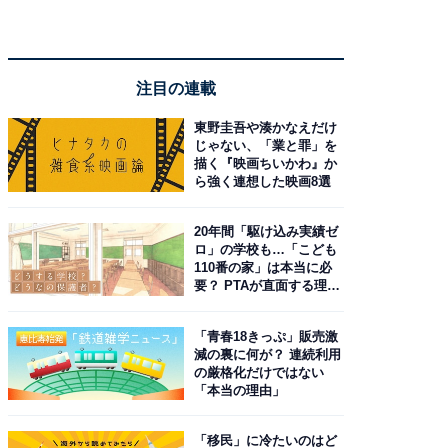
注目の連載
東野圭吾や湊かなえだけ
じゃない、「業と罪」を
描く『映画ちいかわ』か
ら強く連想した映画8選
20年間「駆け込み実績ゼ
ロ」の学校も…「こども
110番の家」は本当に必
要？ PTAが直面する理想
と現実
「青春18きっぷ」販売激
減の裏に何が？ 連続利用
の厳格化だけではない
「本当の理由」
「移民」に冷たいのはど