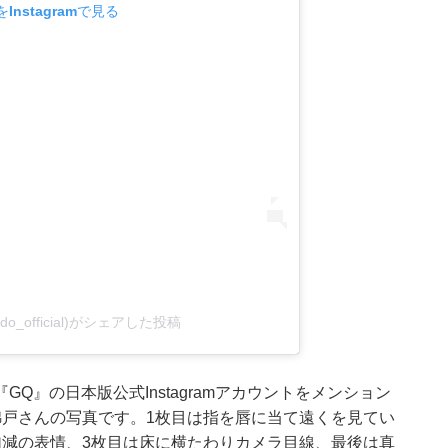
Instagramで見る
kido_official)がシェアした投稿
Q』の日本版公式Instagramアカウントをメンション
錦戸さんの写真です。1枚目は指を唇に当て遠くを見てい
加減の表情、3枚目は床に横たわりカメラ目線、最後は真