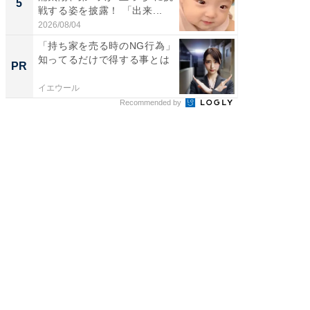
5
5
戦する姿を披露！ 「出来...
ョット
た」の..
2026/08/04
2026/08/0
「持ち家を売る時のNG行為」
「持ち家
知ってるだけで得する事とは
知って
PR
PR
イエウール
イエウー
Recommended by