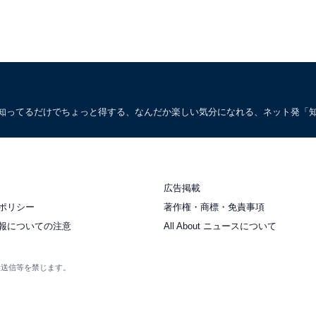
。知ってるだけでちょっと得する、なんだか楽しい気分になれる、ネット発「
広告掲載
ポリシー
著作権・商標・免責事項
報についての注意
All About ニュースについて
衆送信等を禁じます。