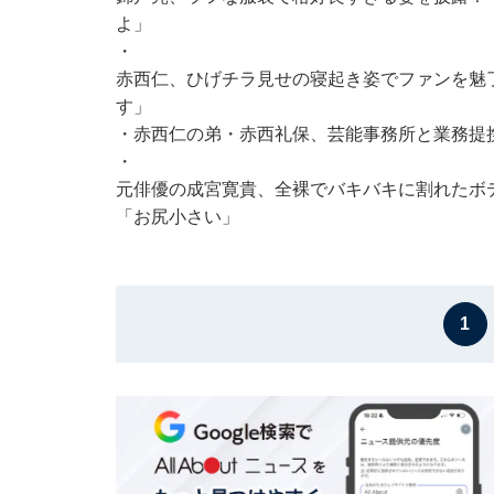
よ」
・
赤西仁、ひげチラ見せの寝起き姿でファンを魅
す」
・
赤西仁の弟・赤西礼保、芸能事務所と業務提
・
元俳優の成宮寛貴、全裸でバキバキに割れたボ
「お尻小さい」
1