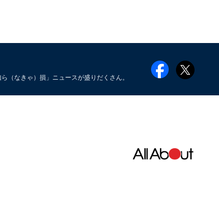
知ら（なきゃ）損」ニュースが盛りだくさん。