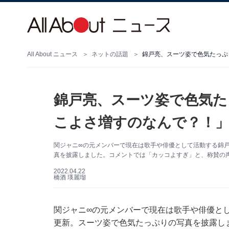
All About ニュース
ネットの話題
錦戸亮、スーツ姿で色気た
こよさ増すのなんで？！」
関ジャニ∞の元メンバーで現在は歌手や俳優として活動する錦戸亮さ
真を披露しました。コメントでは「カッコよすぎ」と、称賛の
2022.04.22
橋酒 瑛麗瑠
関ジャニ∞の元メンバーで現在は歌手や俳優として活
更新。スーツ姿で色気たっぷりの写真を披露し