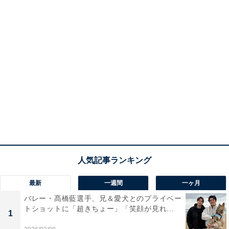
最新
一週間
一ヶ月
バレー・髙橋藍選手、兄＆愛犬とのプライベー
トショットに「超きちょー」「笑顔が見れ...
1