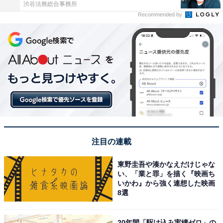
渋谷法務総合事務所
Recommended by
注目の連載
東野圭吾や湊かなえだけじゃな
い、「業と罪」を描く『映画ち
いかわ』から強く連想した映画
8選
20年間「駆け込み実績ゼロ」の