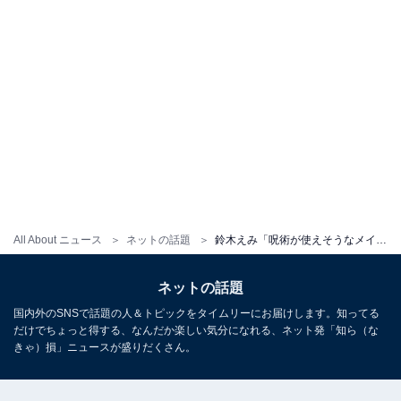
All About ニュース
ネットの話題
鈴木えみ「呪術が使えそうなメイクにしてみた」 腹筋見せの呪術廻戦コーデに「美しすぎるめっちゃ強そう」
ネットの話題
国内外のSNSで話題の人＆トピックをタイムリーにお届けします。知ってる
だけでちょっと得する、なんだか楽しい気分になれる、ネット発「知ら（な
きゃ）損」ニュースが盛りだくさん。