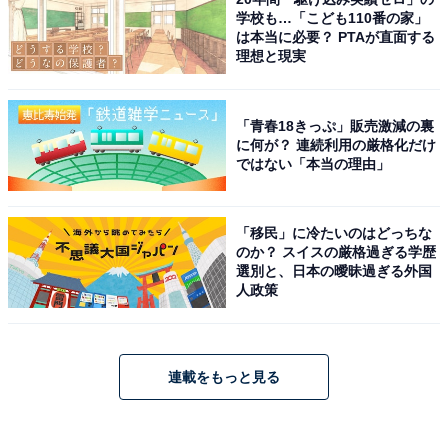
学校も…「こども110番の家」
は本当に必要？ PTAが直面する
理想と現実
「青春18きっぷ」販売激減の裏
に何が？ 連続利用の厳格化だけ
ではない「本当の理由」
「移民」に冷たいのはどっちな
のか？ スイスの厳格過ぎる学歴
選別と、日本の曖昧過ぎる外国
人政策
連載をもっと見る