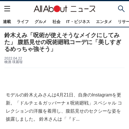
連載
ライフ
グルメ
社会
IT・ビジネス
エンタメ
リサ
鈴木えみ「呪術が使えそうなメイクにしてみ
た」 腹筋見せの呪術廻戦コーデに「美しすぎ
るめっちゃ強そう」
2022.04.22
橋酒 瑛麗瑠
モデルの鈴木えみさんは4月21日、自身のInstagramを更
新。「ドルチェ＆ガッバーナ x 呪術廻戦」スペシャル コ
レクションの洋服を着用し、腹筋見せのセクシーな姿を
披露しました。 鈴木さんは「『ド...