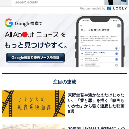
KeeperSecurity
Recommended by
注目の連載
東野圭吾や湊かなえだけじゃな
い、「業と罪」を描く『映画ち
いかわ』から強く連想した映画
8選
20年間「駆け込み実績ゼロ」の