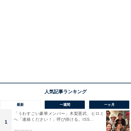
最新
一週間
一ヶ月
「うわすごい豪華メンバー」木梨憲武、ヒロミ
へ「連絡ください！」呼び掛ける。ISS...
1