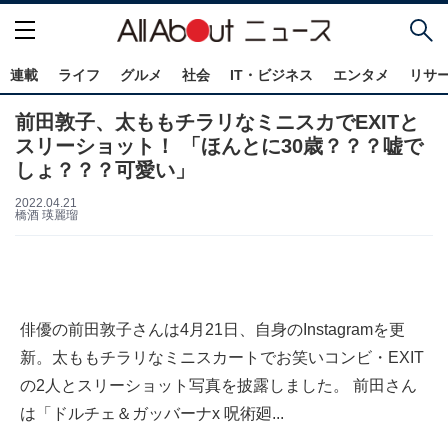
連載
ライフ
グルメ
社会
IT・ビジネス
エンタメ
リサ
前田敦子、太ももチラリなミニスカでEXITと
スリーショット！ 「ほんとに30歳？？？嘘で
しょ？？？可愛い」
2022.04.21
橋酒 瑛麗瑠
俳優の前田敦子さんは4月21日、自身のInstagramを更
新。太ももチラリなミニスカートでお笑いコンビ・EXIT
の2人とスリーショット写真を披露しました。 前田さん
は「ドルチェ＆ガッバーナx 呪術廻...