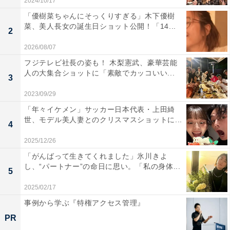
2024/10/17
「優樹菜ちゃんにそっくりすぎる」木下優樹
菜、美人長女の誕生日ショット公開！「14...
2
2026/08/07
フジテレビ社長の姿も！ 木梨憲武、豪華芸能
人の大集合ショットに「素敵でカッコいい...
3
2023/09/29
「年々イケメン」サッカー日本代表・上田綺
世、モデル美人妻とのクリスマスショットに...
4
2025/12/26
「がんばって生きてくれました」氷川きよ
し、“パートナー”の命日に思い。「私の身体...
5
2025/02/17
事例から学ぶ『特権アクセス管理』
PR