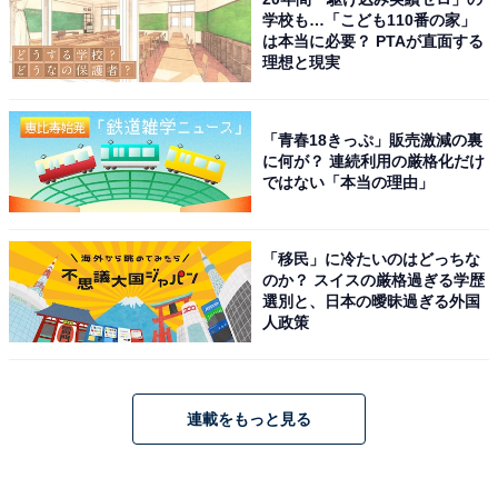
学校も…「こども110番の家」
は本当に必要？ PTAが直面する
理想と現実
「青春18きっぷ」販売激減の裏
に何が？ 連続利用の厳格化だけ
ではない「本当の理由」
「移民」に冷たいのはどっちな
のか？ スイスの厳格過ぎる学歴
選別と、日本の曖昧過ぎる外国
人政策
連載をもっと見る