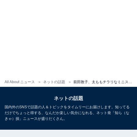
All About ニュース
ネットの話題
前田敦子、太ももチラリなミニスカでEXITとスリーショット！ 「ほんとに30歳？？？嘘でしょ？？？可愛い」
ネットの話題
国内外のSNSで話題の人＆トピックをタイムリーにお届けします。知ってる
だけでちょっと得する、なんだか楽しい気分になれる、ネット発「知ら（な
きゃ）損」ニュースが盛りだくさん。