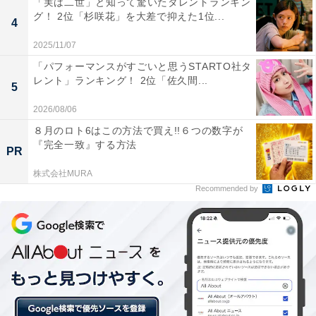
「実は二世」と知って驚いたタレントランキン
グ！ 2位「杉咲花」を大差で抑えた1位...
4
2025/11/07
「パフォーマンスがすごいと思うSTARTO社タ
レント」ランキング！ 2位「佐久間...
5
2026/08/06
８月のロト6はこの方法で買え!!６つの数字が
『完全一致』する方法
PR
株式会社MURA
Recommended by
（画像出典：
Amazon
）
カウンター技をはじめとする必殺技を多く持ち、テニス
の実力は全国区レベルの青学テニス部3年生、不二周
助。優しく上品な雰囲気を持つ線の細い美少年で、“1番