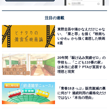
王子様っぽいキャラ”として不動の人気を誇ります。聖ル
ドルフ学院のテニス部に所属する、弟の裕太に対する弟
思いな面もファンの心を掴んでいるようです。
注目の連載
回答者からは、「感情が揺さぶられない天才感がいい
東野圭吾や湊かなえだけじゃな
い、「業と罪」を描く『映画ち
（35歳男性）」「永遠に美しくて裏がありそうで大好き
いかわ』から強く連想した映画
です（29歳女性）」「初期のころから大好きです。優し
8選
い外見に関わらず強さも持っている、本気の表情とのギ
ャップがいいです（41歳女性）」「常に笑顔でミステリ
20年間「駆け込み実績ゼロ」の
アスな部分に魅力を感じるから（32歳男性）」など、に
学校も…「こども110番の家」
は本当に必要？ PTAが直面する
こやかな表情に裏がありそうなミステリアスな部分も人
理想と現実
気を集めています。
「青春18きっぷ」販売激減の裏
また、「スマートでかっこいい技が多い（30歳男性）」
に何が？ 連続利用の厳格化だけ
「天才であり、クールで頭もきれるから（32歳男性）」
ではない「本当の理由」
「天才だけど実は努力型でもあり、弟が大好きなところ