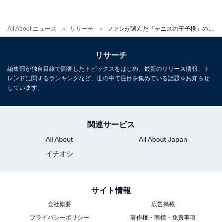
All About ニュース
リサーチ
ファンが選んだ『テニスの王子様』の好きなキャラクター4選！ 主人公・越前リョーマと…？
リサーチ
編集部が独自目線で調査したトピックスをはじめ、最新のリリース情報、ト
レンドに関するランキングなど、世の中で注目を集めている話題をお知らせ
しています。
関連サービス
All About
All About Japan
（画像出典：
Amazon
）
イチオシ
テニスの実力と圧倒的なカリスマ性で、部員200人の氷
帝学園中等部テニス部の部長を務める跡部景吾。自分自
サイト情報
身を「俺様」と呼び、本人命名の別名は「王様（キン
会社概要
広告掲載
グ）」。跡部財閥の御曹司で中等部の生徒会長という華
プライバシーポリシー
著作権・商標・免責事項