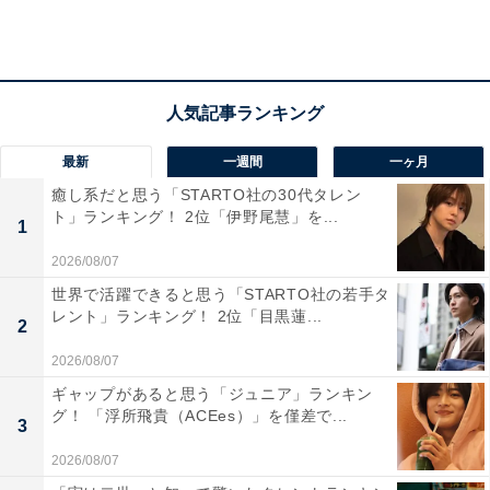
歳女性）」などのコメントも寄せられました。
最新
一週間
一ヶ月
癒し系だと思う「STARTO社の30代タレン
ト」ランキング！ 2位「伊野尾慧」を...
1
2026/08/07
世界で活躍できると思う「STARTO社の若手タ
レント」ランキング！ 2位「目黒蓮...
2
2026/08/07
ギャップがあると思う「ジュニア」ランキン
グ！ 「浮所飛貴（ACEes）」を僅差で...
3
2：不二周助（青春学園中等部）
2026/08/07