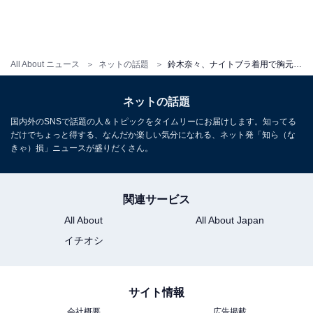
All About ニュース
ネットの話題
鈴木奈々、ナイトブラ着用で胸元あらわに！ 「めっちゃ、セクシーでかわいい〜」「女性が憧れる女性です」
ネットの話題
国内外のSNSで話題の人＆トピックをタイムリーにお届けします。知ってる
だけでちょっと得する、なんだか楽しい気分になれる、ネット発「知ら（な
きゃ）損」ニュースが盛りだくさん。
関連サービス
All About
All About Japan
イチオシ
サイト情報
会社概要
広告掲載