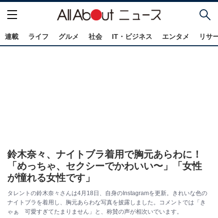
連載
ライフ
グルメ
社会
IT・ビジネス
エンタメ
リサ
鈴木奈々、ナイトブラ着用で胸元あらわに！
「めっちゃ、セクシーでかわいい〜」「女性
が憧れる女性です」
タレントの鈴木奈々さんは4月18日、自身のInstagramを更新。きれいな色の
ナイトブラを着用し、胸元あらわな写真を披露しました。コメントでは「き
ゃぁ 可愛すぎてたまりません」と、称賛の声が相次いでいます。