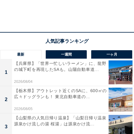
最新
一週間
一ヶ月
【兵庫県】「世界一忙しいラーメン」に、龍野
の城下町を再現したSAも。山陽自動車道...
1
2026/08/04
【栃木県】アウトレット近くのSAに、600㎡の
広々ドッグランも！ 東北自動車道の...
2
2026/08/05
【山梨県の人気日帰り温泉】「山梨日帰り温泉
源泉かけ流しの湯 桜湯」は源泉かけ流...
3