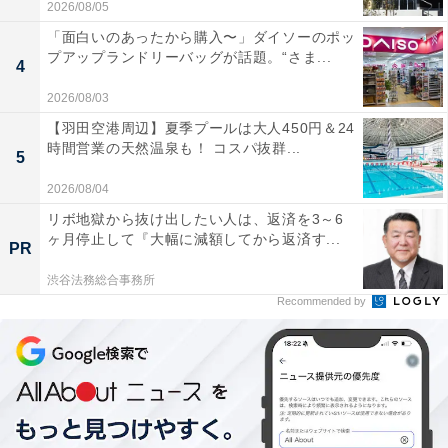
2026/08/05
「面白いのあったから購入〜」ダイソーのポッ
プアップランドリーバッグが話題。“さま...
4
2026/08/03
【羽田空港周辺】夏季プールは大人450円＆24
時間営業の天然温泉も！ コスパ抜群...
5
2026/08/04
リボ地獄から抜け出したい人は、返済を3～6
ヶ月停止して『大幅に減額してから返済す...
PR
渋谷法務総合事務所
Recommended by