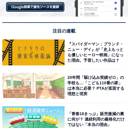
注目の連載
『スパイダーマン：ブランド・
ニュー・デイ』が「史上もっと
も優しいヒーロー映画」になっ
た理由。予習したい作品は？
20年間「駆け込み実績ゼロ」の
学校も…「こども110番の家」
は本当に必要？ PTAが直面する
理想と現実
「青春18きっぷ」販売激減の裏
に何が？ 連続利用の厳格化だけ
ではない「本当の理由」