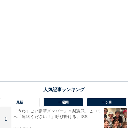
最新
一週間
一ヶ月
「うわすごい豪華メンバー」木梨憲武、ヒロミ
へ「連絡ください！」呼び掛ける。ISS...
1