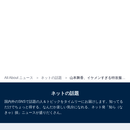
All About ニュース
ネットの話題
山本舞香、イケメンすぎる特攻服姿に「生まれた時から着てたようなしっくり感！」「惚れちゃう！！」
ネットの話題
国内外のSNSで話題の人＆トピックをタイムリーにお届けします。知ってる
だけでちょっと得する、なんだか楽しい気分になれる、ネット発「知ら（な
きゃ）損」ニュースが盛りだくさん。