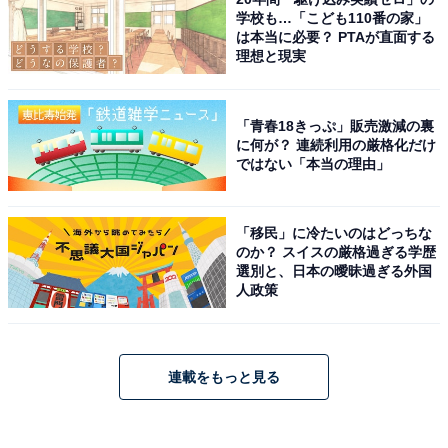
学校も…「こども110番の家」
は本当に必要？ PTAが直面する
理想と現実
「青春18きっぷ」販売激減の裏
に何が？ 連続利用の厳格化だけ
ではない「本当の理由」
「移民」に冷たいのはどっちな
のか？ スイスの厳格過ぎる学歴
選別と、日本の曖昧過ぎる外国
人政策
連載をもっと見る