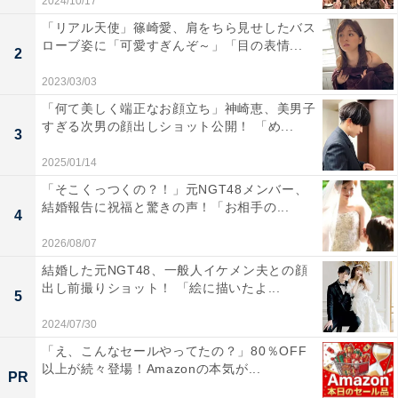
2024/10/17
「リアル天使」篠崎愛、肩をちら見せしたバス
ローブ姿に「可愛すぎんぞ～」「目の表情...
2
2023/03/03
「何て美しく端正なお顔立ち」神崎恵、美男子
すぎる次男の顔出しショット公開！ 「め...
3
2025/01/14
「そこくっつくの？！」元NGT48メンバー、
結婚報告に祝福と驚きの声！「お相手の...
4
2026/08/07
結婚した元NGT48、一般人イケメン夫との顔
出し前撮りショット！ 「絵に描いたよ...
5
2024/07/30
「え、こんなセールやってたの？」80％OFF
以上が続々登場！Amazonの本気が...
PR