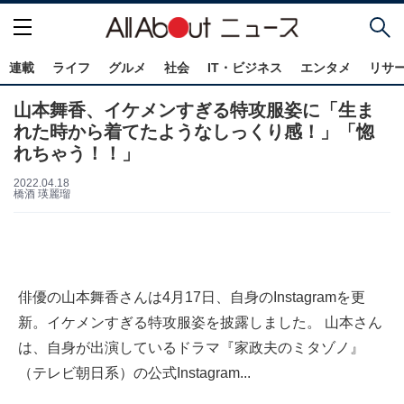
連載
ライフ
グルメ
社会
IT・ビジネス
エンタメ
リサ
山本舞香、イケメンすぎる特攻服姿に「生ま
れた時から着てたようなしっくり感！」「惚
れちゃう！！」
2022.04.18
橋酒 瑛麗瑠
俳優の山本舞香さんは4月17日、自身のInstagramを更
新。イケメンすぎる特攻服姿を披露しました。 山本さん
は、自身が出演しているドラマ『家政夫のミタゾノ』
（テレビ朝日系）の公式Instagram...