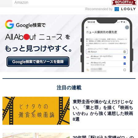
Amazon
Recommended by
注目の連載
東野圭吾や湊かなえだけじゃな
い、「業と罪」を描く『映画ち
いかわ』から強く連想した映画
8選
20年間「駆け込み実績ゼロ」の