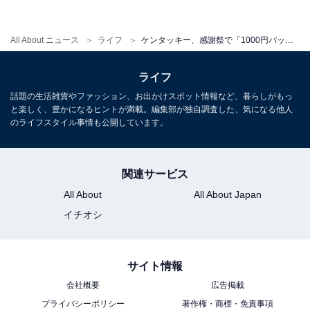
All About ニュース
ライフ
ケンタッキー、感謝祭で「1000円パック」「1500円パック」発売！ 新定番の“チョコパイ”もセットでお得に
ライフ
話題の生活雑貨やファッション、お出かけスポット情報など、暮らしがもっ
と楽しく、豊かになるヒントが満載。編集部が独自調査した、気になる他人
のライフスタイル事情も公開しています。
関連サービス
All About
All About Japan
イチオシ
サイト情報
会社概要
広告掲載
プライバシーポリシー
著作権・商標・免責事項