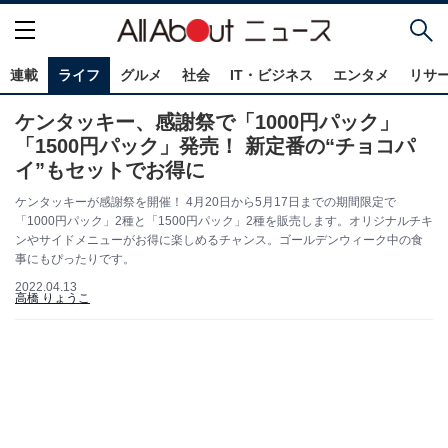
連載
ライフ
グルメ
社会
IT・ビジネス
エンタメ
リサ
ケンタッキー、感謝祭で「1000円パック」
「1500円パック」発売！ 新定番の“チョコパ
イ”もセットでお得に
ケンタッキーが感謝祭を開催！ 4月20日から5月17日までの期間限定で
「1000円パック」2種と「1500円パック」2種を販売します。オリジナルチキ
ンやサイドメニューがお得に楽しめるチャンス。ゴールデンウィーク中の食
事にもぴったりです。
2022.04.13
高橋 りょうこ