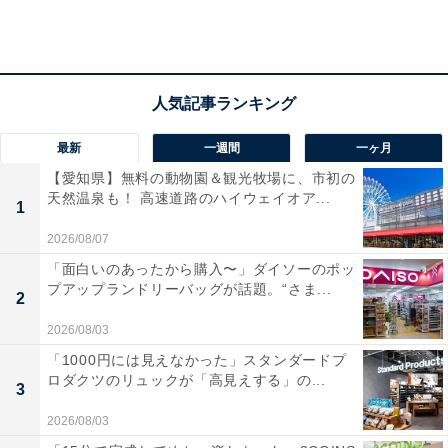
を、2個300円でいくつでも追加できます。
さらに、2020年に期間限定で発売された「チョコパイ」
が大好評につき4月6日から復活！ サクサクのパイ生地
と、とろ～りチョコクリームがおいしいと評判です。こ
最新
一週間
一ヶ月
ちらも同じく2個300円で追加購入が可能です。
【愛知県】無料の動物園＆観光牧場に、市初の
天然温泉も！ 高速道路のハイウェイオア...
1
この時期だけのお得なパック。ゴールデンウィークと重
2026/08/07
なるので、家族や友人と一緒に楽しむのにもぴったりで
「面白いのあったから購入〜」ダイソーのポッ
すね。
プアップランドリーバッグが話題。“さま...
2
2026/08/03
「1000円には見えなかった」スタンダードプ
【おすすめ記事】
ロダクツのリュックが「高見えする」の...
3
・
2026/08/03
ケンタッキー、3種のランチメニューを「500円」で販売