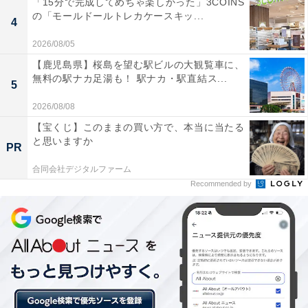
「15分で完成してめちゃ楽しかった」3COINS
中！ 5月10日まで
の「モールドールトレカケースキッ...
4
・
モスバーガーで「クリームチーズテリヤキバーガー」復
2026/08/05
活！ シャキシャキレタスのボリュームも最高！
【鹿児島県】桜島を望む駅ビルの大観覧車に、
無料の駅ナカ足湯も！ 駅ナカ・駅直結ス...
・
5
丸亀製麺「丸亀うどん弁当」に春限定メニューが登場！
2026/08/08
全6種で温・冷が選べる
【宝くじ】このままの買い方で、本当に当たる
・
と思いますか
PR
ミスド、春夏にぴったりの“サクサク”パイ3種を発売！ 4
合同会社デジタルファーム
月6日から
Recommended by
・
子どもがよろこぶ「外食チェーン店」ランキング！ 2位
「サイゼリヤ」を圧倒的多数で抑えた1位は？
【関連リンク】