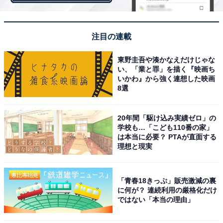
・
プレスリリース
注目の連載
東野圭吾や湊かなえだけじゃな
い、「業と罪」を描く『映画ち
いかわ』から強く連想した映画
8選
20年間「駆け込み実績ゼロ」の
学校も…「こども110番の家」
は本当に必要？ PTAが直面する
理想と現実
「青春18きっぷ」販売激減の裏
に何が？ 連続利用の厳格化だけ
ではない「本当の理由」