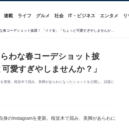
連載
ライフ
グルメ
社会
IT・ビジネス
エンタメ
リ
トリンドル玲奈、太ももあらわな春コーデショット披露！ 「イイ女」「ちょっと可愛すぎやしませんか？」
あらわな春コーデショット披
と可愛すぎやしませんか？」
ramを更新。桜並木で屈み、美脚があらわになったショットを公開し、話題に
のInstagramを更新。桜並木で屈み、美脚があらわに
。