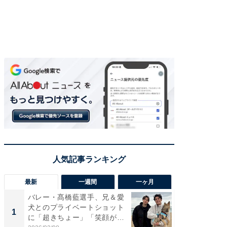
最新
一週間
一ヶ月
バレー・髙橋藍選手、兄＆愛
「さす
犬とのプライベートショット
は」高
1
1
に「超きちょー」「笑顔が見
災地を