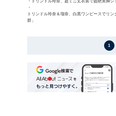
・
トリンドル玲奈、超ミニ丈衣装で超絶美脚シ
・
トリンドル玲奈＆瑠奈、白黒ワンピースでリンク
群」
1