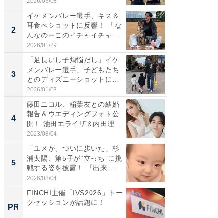
れ...
「カ...
2026/03/08
2026/08/0
イケメンバレー選手、キス＆
「え、
耳食べショットに反響！ 「な
芸人、2
2
2
んなのーこのイチャイチャ
エットに
感...
2026/01/29
2026/08/0
「足長いし子煩悩だし」イケ
「脚が
メンバレー選手、子どもたち
横川尚
3
3
とのディズニーショットに
ムキな姿
「か...
刃...
2026/01/03
2026/08/0
藤田ニコル、稲葉友との結婚
「脳がバ
報告＆ウエディングフォト公
装姿が話
4
4
開！ 池田エライザ＆内田理
のお父さ
央...
2023/08/04
2026/08/0
「ユメが、ついに歩いた」杉
「急に
浦太陽、第5子が“立っち”に挑
る」広
5
5
戦する姿を披露！ 「出来...
ョット
た」の..
2026/08/04
2026/08/0
FINCHI主催「IVS2026」トー
【見城徹
クセッションが話題に！
も変わ
PR
PR