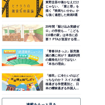
東野圭吾や湊かなえだけ
じゃない、「業と罪」を
描く『映画ちいかわ』か
ら強く連想した映画8選
20年間「駆け込み実績ゼ
ロ」の学校も…「こども
110番の家」は本当に必
要？ PTAが直面する理想
と現実
「青春18きっぷ」販売激
減の裏に何が？ 連続利用
の厳格化だけではない
「本当の理由」
「移民」に冷たいのはど
っちなのか？ スイスの厳
格過ぎる学歴選別と、日
本の曖昧過ぎる外国人政
策
連載をもっと見る