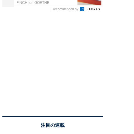
FINCHI on GOETHE
FINCHI o
Recommended by
注目の連載