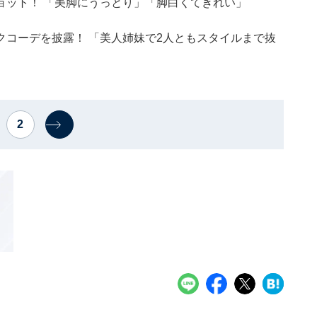
ョット！ 「美脚にうっとり」「脚白くてきれい」
コーデを披露！ 「美人姉妹で2人ともスタイルまで抜
2