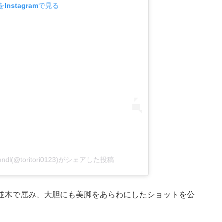
Instagramで見る
endl(@toritori0123)がシェアした投稿
並木で屈み、大胆にも美脚をあらわにしたショットを公