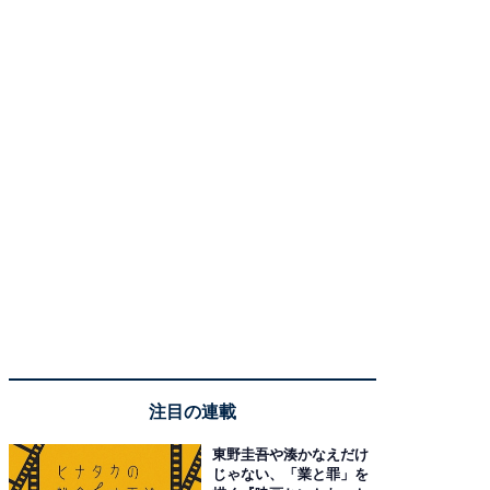
注目の連載
東野圭吾や湊かなえだけ
じゃない、「業と罪」を