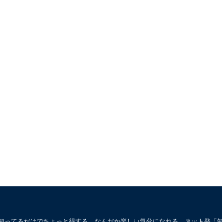
。知ってるだけでちょっと得する、なんだか楽しい気分になれる、ネット発「