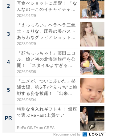
耳食べショットに反響！ 「な
芸人、2
2
2
んなのーこのイチャイチャ
エットに
感...
2026/01/29
2026/08/0
「えっっろい」ヘラヘラ三銃
「脚が
士・まりな、圧巻の美バスト
横川尚
3
3
あらわなグラビアショット公
ムキな姿
開...
刃...
2023/09/29
2026/08/0
「顔ちっっちゃ！」藤田ニコ
「脳がバ
ル、娘と初の北海道旅行を公
装姿が話
4
4
開！ 「スタイルよすぎる
のお父さ
よ〜...
2026/08/08
2026/08/0
「ユメが、ついに歩いた」杉
「急に
浦太陽、第5子が“立っち”に挑
る」広
5
5
戦する姿を披露！ 「出来...
ョット
た」の..
2026/08/04
2026/08/0
特別な名入れギフトも！ 銀座
【銀座】
で選ぶReFaの上質ケア
の贅沢
PR
PR
ReFa GINZA on CREA
ReFa GIN
Recommended by