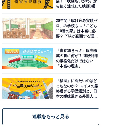
描く『映画ちいかわ』か
ら強く連想した映画8選
20年間「駆け込み実績ゼ
ロ」の学校も…「こども
110番の家」は本当に必
要？ PTAが直面する理想
と現実
「青春18きっぷ」販売激
減の裏に何が？ 連続利用
の厳格化だけではない
「本当の理由」
「移民」に冷たいのはど
っちなのか？ スイスの厳
格過ぎる学歴選別と、日
本の曖昧過ぎる外国人政
策
連載をもっと見る