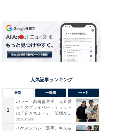
最新
一週間
一ヶ月
バレー・髙橋藍選手、兄＆愛
「さす
犬とのプライベートショット
は」高
1
1
に「超きちょー」「笑顔が見
災地を
れ...
「カ...
2026/03/08
2026/08/0
イケメンバレー選手、キス＆
「え、