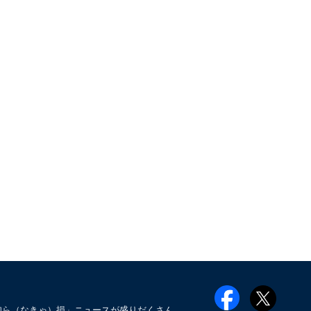
知ら（なきゃ）損」ニュースが盛りだくさん。