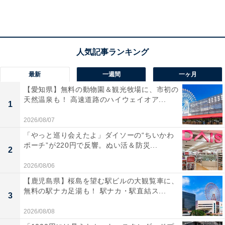
ヘーゼルナッツペーストを加えたサクサクのクッキー
に、こちらもベネズエラ産カカオ豆を使用したチョコレ
ートを組み合わせています。
最新
一週間
一ヶ月
【愛知県】無料の動物園＆観光牧場に、市初の
天然温泉も！ 高速道路のハイウェイオア...
1
2026/08/07
「やっと巡り会えたよ」ダイソーの“ちいかわ
ポーチ”が220円で反響。ぬい活＆防災...
2
2026/08/06
【鹿児島県】桜島を望む駅ビルの大観覧車に、
無料の駅ナカ足湯も！ 駅ナカ・駅直結ス...
3
2026/08/08