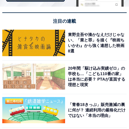
「きのこの山＆たけのこの里 両A面2層ポーチ」はかわい
いだけじゃない！ 普段使いにも便利
・
注目の連載
ローソンストア100が「具なしまん」を発売！ 無限のポ
東野圭吾や湊かなえだけじゃな
テンシャルにいろいろ挟んでみた
い、「業と罪」を描く『映画ち
・
いかわ』から強く連想した映画
8選
無印良品「素材を生かしたカレー」4種の新商品を食べ
比べ！ 「あいがけ」もおすすめ
・
20年間「駆け込み実績ゼロ」の
学校も…「こども110番の家」
ダイソーで買える“世界三大珍味” 108円のフライドポテ
は本当に必要？ PTAが直面する
トは食べ出したら止まらない！
理想と現実
「青春18きっぷ」販売激減の裏
【関連リンク】
に何が？ 連続利用の厳格化だけ
ではない「本当の理由」
・
プレスリリース