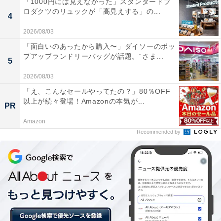
「1000円には見えなかった」スタンダードプ
ロダクツのリュックが「高見えする」の...
4
厳選素材のたけのこの里
2026/08/03
「面白いのあったから購入〜」ダイソーのポッ
プアップランドリーバッグが話題。“さま...
5
小麦全粒粉などで食物繊維が取れる健康感と、甘さ控え
2026/08/03
めで素材由来の味わいも楽しめる、大人向けの商品で
「え、こんなセールやってたの？」80％OFF
以上が続々登場！Amazonの本気が...
す。気になる人は購入してみては。
PR
Amazon
Recommended by
【おすすめ記事】
・
「3COINS×カップヌードル」コラボがかわいい！ 日常
使いできるおすすめ商品3選
・