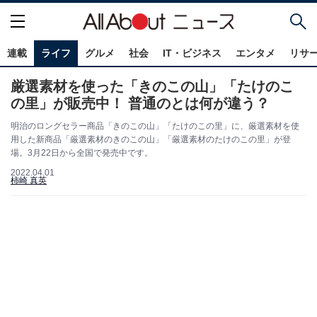
連載
ライフ
グルメ
社会
IT・ビジネス
エンタメ
リサ
厳選素材を使った「きのこの山」「たけのこ
の里」が販売中！ 普通のとは何が違う？
明治のロングセラー商品「きのこの山」「たけのこの里」に、厳選素材を使
用した新商品「厳選素材のきのこの山」「厳選素材のたけのこの里」が登
場。3月22日から全国で発売中です。
2022.04.01
柿崎 真英