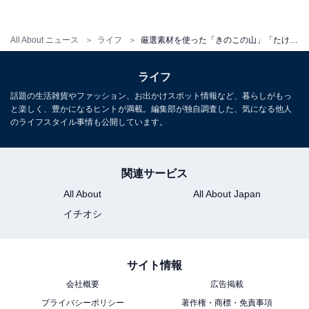
All About ニュース
ライフ
厳選素材を使った「きのこの山」「たけのこの里」が販売中！ 普通のとは何が違う？
ライフ
話題の生活雑貨やファッション、お出かけスポット情報など、暮らしがもっ
と楽しく、豊かになるヒントが満載。編集部が独自調査した、気になる他人
のライフスタイル事情も公開しています。
関連サービス
All About
All About Japan
イチオシ
サイト情報
会社概要
広告掲載
プライバシーポリシー
著作権・商標・免責事項