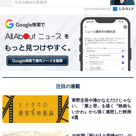
渋谷法務総合事務所
Recommended by
注目の連載
東野圭吾や湊かなえだけじゃな
い、「業と罪」を描く『映画ち
いかわ』から強く連想した映画
8選
20年間「駆け込み実績ゼロ」の