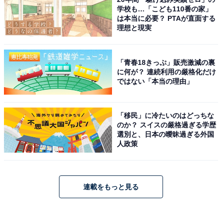
学校も…「こども110番の家」
は本当に必要？ PTAが直面する
理想と現実
「青春18きっぷ」販売激減の裏
に何が？ 連続利用の厳格化だけ
ではない「本当の理由」
「移民」に冷たいのはどっちな
のか？ スイスの厳格過ぎる学歴
選別と、日本の曖昧過ぎる外国
人政策
連載をもっと見る