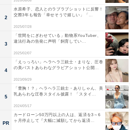
2026/08/08
水原希子、恋人とのラブラブショットに反響！
交際3年も報告「幸せそうで嬉しい」「...
2
2025/07/28
「世間をにぎわせている」動物系YouTuber、
違法行為の告発に声明「飼育してい...
3
2025/02/07
「えっっろい」ヘラヘラ三銃士・まりな、圧巻
の美バストあらわなグラビアショット公開...
4
2023/09/29
「豊胸！？」ヘラヘラ三銃士・ありしゃん、美
乳あらわな圧巻スタイル披露！ 「スタイ...
5
2024/05/17
カードローン50万円以上の人は、返済を3～6
ヶ月停止して『大幅に減額してから返済...
PR