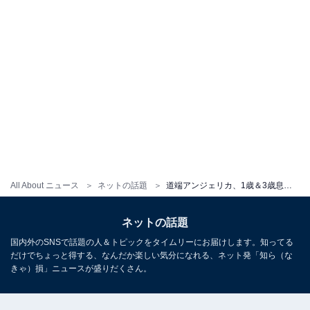
All About ニュース
ネットの話題
道端アンジェリカ、1歳＆3歳息子たちの顔出しショットを公開！ 「可愛すぎます」「素敵な親子」
ネットの話題
国内外のSNSで話題の人＆トピックをタイムリーにお届けします。知ってる
だけでちょっと得する、なんだか楽しい気分になれる、ネット発「知ら（な
きゃ）損」ニュースが盛りだくさん。