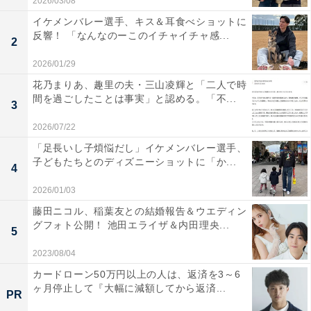
2026/03/08
イケメンバレー選手、キス＆耳食べショットに
反響！ 「なんなのーこのイチャイチャ感...
2
2026/01/29
花乃まりあ、趣里の夫・三山凌輝と「二人で時
間を過ごしたことは事実」と認める。「不...
3
2026/07/22
「足長いし子煩悩だし」イケメンバレー選手、
子どもたちとのディズニーショットに「か...
4
2026/01/03
藤田ニコル、稲葉友との結婚報告＆ウエディン
グフォト公開！ 池田エライザ＆内田理央...
5
2023/08/04
カードローン50万円以上の人は、返済を3～6
ヶ月停止して『大幅に減額してから返済...
PR