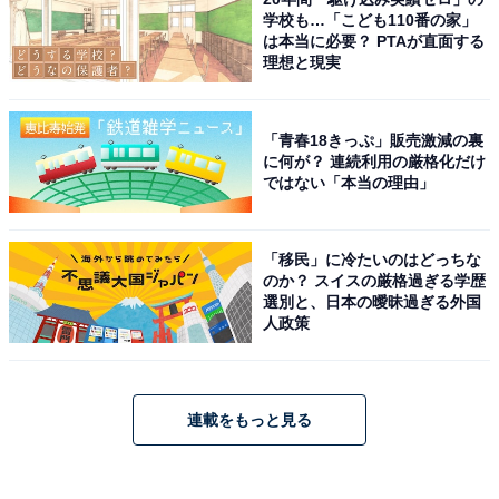
学校も…「こども110番の家」
は本当に必要？ PTAが直面する
理想と現実
「青春18きっぷ」販売激減の裏
に何が？ 連続利用の厳格化だけ
ではない「本当の理由」
「移民」に冷たいのはどっちな
のか？ スイスの厳格過ぎる学歴
選別と、日本の曖昧過ぎる外国
人政策
連載をもっと見る