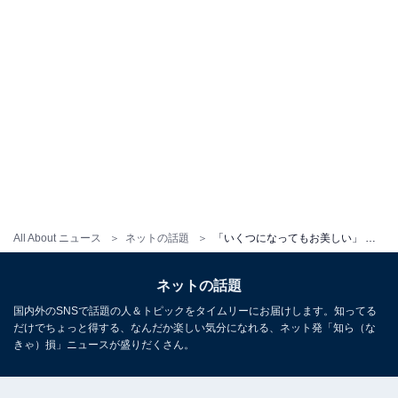
All About ニュース
ネットの話題
「いくつになってもお美しい」 伊東美咲、メガネ姿で44歳でも変わらない最新ショットを公開！
ネットの話題
国内外のSNSで話題の人＆トピックをタイムリーにお届けします。知ってる
だけでちょっと得する、なんだか楽しい気分になれる、ネット発「知ら（な
きゃ）損」ニュースが盛りだくさん。