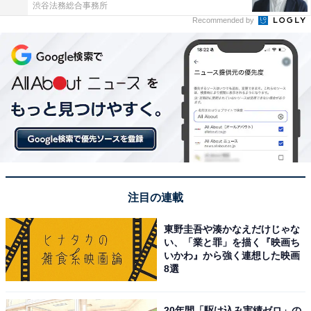
渋谷法務総合事務所
Recommended by
注目の連載
東野圭吾や湊かなえだけじゃな
い、「業と罪」を描く『映画ち
いかわ』から強く連想した映画
8選
20年間「駆け込み実績ゼロ」の