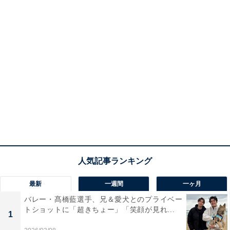
最新
一週間
一ヶ月
バレー・髙橋藍選手、兄＆愛犬とのプライベー
トショットに「超きちょー」「笑顔が見れ...
1