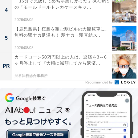
「15分で完成してめちゃ楽しかった」3COINS
の「モールドールトレカケースキッ...
4
2026/08/05
【鹿児島県】桜島を望む駅ビルの大観覧車に、
無料の駅ナカ足湯も！ 駅ナカ・駅直結ス...
5
2026/08/08
カードローン50万円以上の人は、返済を3～6
ヶ月停止して『大幅に減額してから返済...
PR
渋谷法務総合事務所
Recommended by
コイズミ ヘアドライヤー 海外対応 ホワイト（出典：
Amazon
）
＞Amazonのページで見る