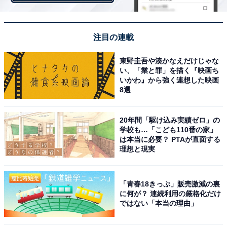
注目の連載
東野圭吾や湊かなえだけじゃな
い、「業と罪」を描く『映画ち
いかわ』から強く連想した映画
8選
20年間「駆け込み実績ゼロ」の
学校も…「こども110番の家」
は本当に必要？ PTAが直面する
理想と現実
「青春18きっぷ」販売激減の裏
【6780円】コイズミ ヘアドライヤー モンスター
に何が？ 連続利用の厳格化だけ
ではない「本当の理由」
大風量 速乾 マイナスイオン ブラック【15％オ
フ】