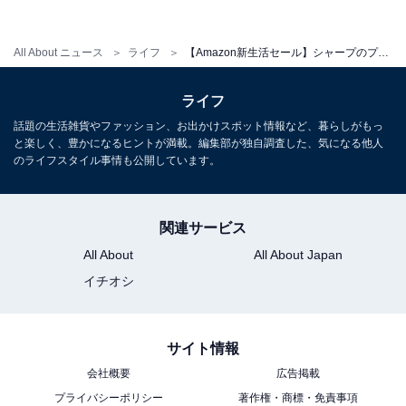
コイズミ ヘアドライヤー モンスター 大風量 速乾 マイナスイオン ブラック
（出典：
Amazon
）
All About ニュース
ライフ
【Amazon新生活セール】シャープのプラズマクラスターなど人気「ドライヤー」3選！ 25％オフの商品も
ライフ
＞Amazonのページで見る
話題の生活雑貨やファッション、お出かけスポット情報など、暮らしがもっ
と楽しく、豊かになるヒントが満載。編集部が独自調査した、気になる他人
のライフスタイル事情も公開しています。
エントリーは忘れずに！ 最大5000円のポイントア
関連サービス
ップキャンペーン
All About
All About Japan
イチオシ
新生活セールに合わせて、最大5000ポイント還元される
「ポイントアップキャンペーン」も実施中です。期間中
1万円以上の買い物を対象に、一定の条件を満たすと最
サイト情報
大6％のポイント還元が受けられます。参加には事前エ
会社概要
広告掲載
ントリーが必須ですので、
エントリー
をお忘れなく。
プライバシーポリシー
著作権・商標・免責事項