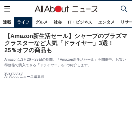
連載
ライフ
グルメ
社会
IT・ビジネス
エンタメ
リサ
【Amazon新生活セール】シャープのプラズマ
クラスターなど人気「ドライヤー」3選！
25％オフの商品も
Amazonは3月26～29日の期間、「Amazon新生活セール」を開催中。お買い
得価格で購入できる「ドライヤー」を3つ紹介します。
2022.03.28
All About ニュース編集部