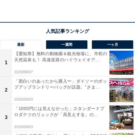
最新
一週間
一ヶ月
【2500円】コイズミ ヘアドライヤー 海外対応 ホ
【愛知県】無料の動物園＆観光牧場に、市初の
ワイト【25％オフ】
天然温泉も！ 高速道路のハイウェイオア...
1
2026/08/07
「面白いのあったから購入〜」ダイソーのポッ
プアップランドリーバッグが話題。“さま...
2
2026/08/03
「1000円には見えなかった」スタンダードプ
ロダクツのリュックが「高見えする」の...
3
2026/08/03