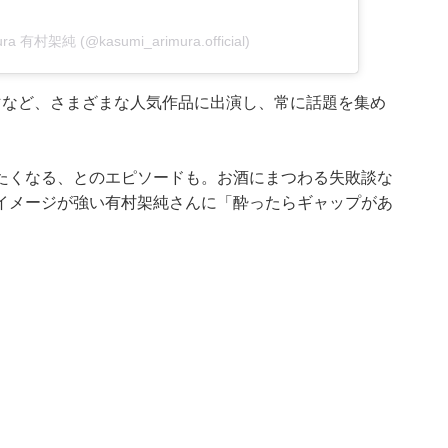
mura 有村架純 (@kasumi_arimura.official)
マなど、さまざまな人気作品に出演し、常に話題を集め
たくなる、とのエピソードも。お酒にまつわる失敗談な
イメージが強い有村架純さんに「酔ったらギャップがあ