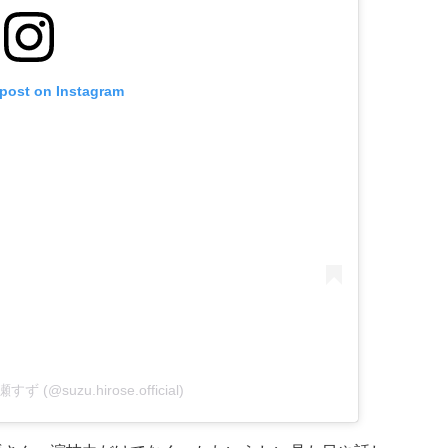
 post on Instagram
瀬すず (@suzu.hirose.official)