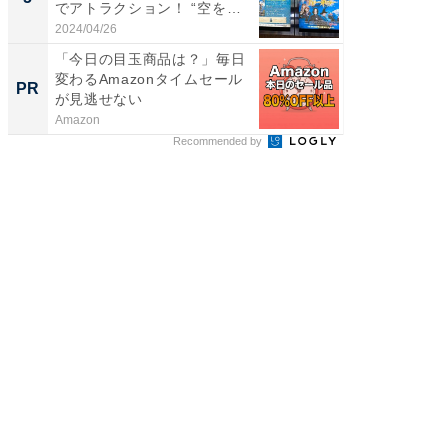
でアトラクション！ “空を
飛...
2024/04/26
アイリス
「今日の目玉商品は？」毎日
変わるAmazonタイムセール
PR
が見逃せない
Amazon
Recommended by