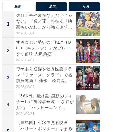
最新
一週間
一ヶ月
東野圭吾や湊かなえだけじゃ
【40代
ない、「業と罪」を描く『映
いと思う
1
1
画ちいかわ』から強く連想し
代タレン
た...
2026/08/07
2026/08/0
すさまじい勢いの「KEY TO
東野圭
LIT（キテレツ）」がブレー
ない、
2
2
ク寸前!? 人気急拡...
画ちい
た...
2026/07/07
2026/08/0
ワケあり妊婦を救う医療ドラ
ワケあ
マ『ファーストクライ』で名
マ『フ
3
3
演技連発！ 俳優「松島聡」
演技連発
の...
の...
2026/08/02
2026/08/0
『366日』最終話 感動のフィ
「FRUI
ナーレに視聴者号泣 「さすが
うまい
4
4
月9」「ハッピーエンド...
ング！ 2
2024/06/21
2026/08/0
【豊島園】4DXで見る映画
【大人
『ハリー・ポッター』はまる
で快適
5
PR