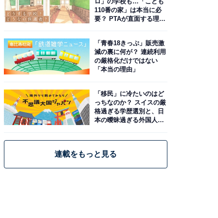
ロ」の学校も…「こども
110番の家」は本当に必
要？ PTAが直面する理想
と現実
「青春18きっぷ」販売激
減の裏に何が？ 連続利用
の厳格化だけではない
「本当の理由」
「移民」に冷たいのはど
っちなのか？ スイスの厳
格過ぎる学歴選別と、日
本の曖昧過ぎる外国人政
策
連載をもっと見る