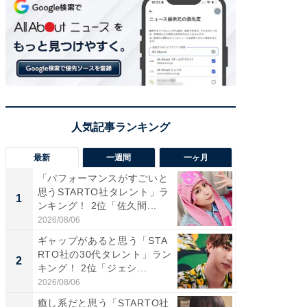
最新
一週間
一ヶ月
「パフォーマンスがすごいと
「癒し系
思うSTARTO社タレント」ラ
タレント
1
1
ンキング！ 2位「佐久間...
「井ノ原
2026/08/06
2026/08/0
ギャップがあると思う「STA
癒し系だ
RTO社の30代タレント」ラン
の若手
2
2
キング！ 2位「ジェシ...
グ！ 2
2026/08/06
2026/08/0
癒し系だと思う「STARTO社
ギャップ