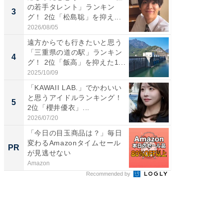
の若手タレント」ランキン
RTO社
3
3
グ！ 2位「松島聡」を抑え...
キング！
2026/08/05
2026/08/0
遠方からでも行きたいと思う
「世界で
「三重県の道の駅」ランキン
ARTO
4
4
グ！ 2位「飯高」を抑えた1...
グ！ 2
2025/10/09
2026/08/0
「KAWAII LAB.」でかわいい
身長を知
と思うアイドルランキング！
性俳優」
5
5
2位「櫻井優衣」...
「鈴木
倒...
2026/07/20
2026/08/0
「今日の目玉商品は？」毎日
すべて
変わるAmazonタイムセール
るその
PR
PR
が見逃せない
Amazon
COCO VIL
Recommended by