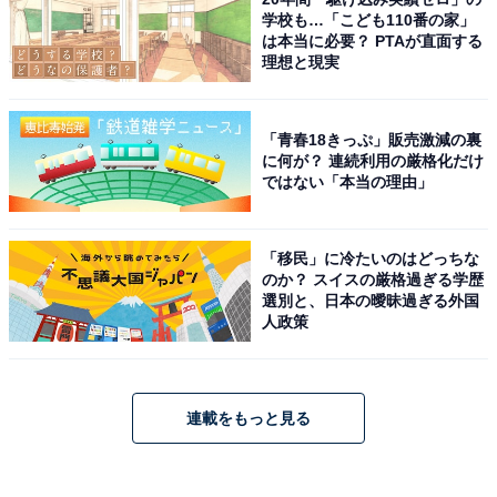
学校も…「こども110番の家」
は本当に必要？ PTAが直面する
理想と現実
「青春18きっぷ」販売激減の裏
に何が？ 連続利用の厳格化だけ
ではない「本当の理由」
「移民」に冷たいのはどっちな
のか？ スイスの厳格過ぎる学歴
選別と、日本の曖昧過ぎる外国
人政策
連載をもっと見る