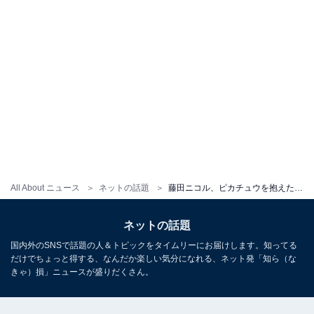
All About ニュース
ネットの話題
藤田ニコル、ピカチュウを抱えた露出度高めの写真披露！ 「どこを取ってもかわいい」「めっちゃ可愛い！」
ネットの話題
国内外のSNSで話題の人＆トピックをタイムリーにお届けします。知ってる
だけでちょっと得する、なんだか楽しい気分になれる、ネット発「知ら（な
きゃ）損」ニュースが盛りだくさん。