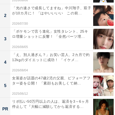
2026/08/06
「光の速さで成長してますね」中川翔子、双子
が10カ月に！ 「はやいいいい この前...
2
2026/07/30
「ポケモンで言う進化」女性タレント、25キ
ロ増量ショットに反響！ 「全然パーツ埋...
3
2026/08/05
「え、別人過ぎん？」お笑い芸人、2カ月で約
12kgのダイエットに成功！ 「イケメ...
4
2026/08/04
女装姿が話題の47歳2児の父親、ビフォーアフ
ター姿を公開！ 「素顔もお美しくて納...
5
2025/06/12
リボ払い50万円以上の人は、返済を3～6ヶ月
停止して『大幅に減額してから返済する...
PR