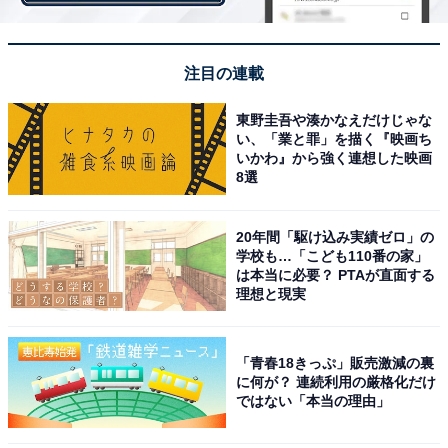
注目の連載
東野圭吾や湊かなえだけじゃな
い、「業と罪」を描く『映画ち
いかわ』から強く連想した映画
8選
20年間「駆け込み実績ゼロ」の
学校も…「こども110番の家」
「睡眠負債」を抱えている人は約54％、体の不調
は本当に必要？ PTAが直面する
理想と現実
を感じる人も
「青春18きっぷ」販売激減の裏
に何が？ 連続利用の厳格化だけ
ではない「本当の理由」