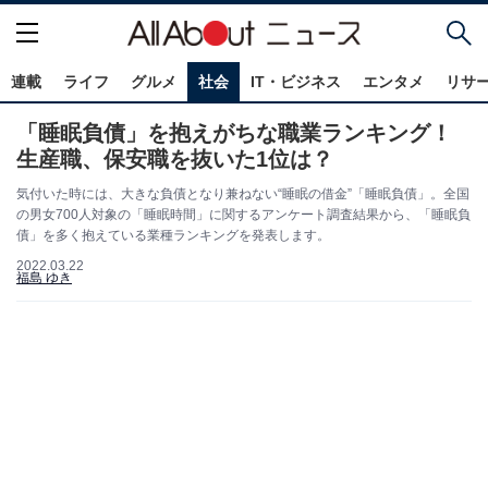
連載
ライフ
グルメ
社会
IT・ビジネス
エンタメ
リサ
「睡眠負債」を抱えがちな職業ランキング！
生産職、保安職を抜いた1位は？
気付いた時には、大きな負債となり兼ねない“睡眠の借金”「睡眠負債」。全国
の男女700人対象の「睡眠時間」に関するアンケート調査結果から、「睡眠負
債」を多く抱えている業種ランキングを発表します。
2022.03.22
福島 ゆき