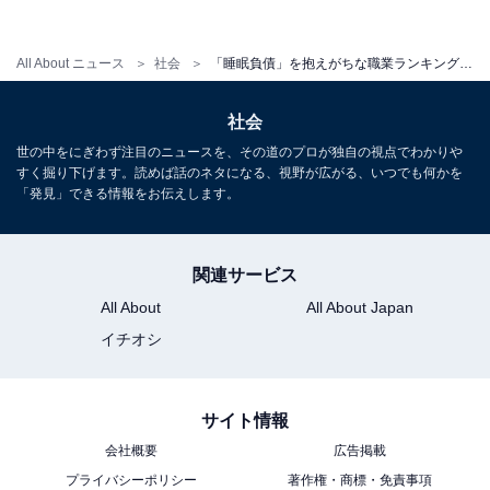
All About ニュース
社会
「睡眠負債」を抱えがちな職業ランキング！ 生産職、保安職を抜いた1位は？
社会
世の中をにぎわず注目のニュースを、その道のプロが独自の視点でわかりや
すく掘り下げます。読めば話のネタになる、視野が広がる、いつでも何かを
「発見」できる情報をお伝えします。
関連サービス
体に不調があるか
All About
All About Japan
イチオシ
また、全体で「体に不調がある」と回答した人は、
70.3％でした。最も多く上げられた「体の不調」は、
サイト情報
「疲労感」（28.1％）。次いで「寝つきが悪い」
会社概要
広告掲載
（14.7％）が続きました。
プライバシーポリシー
著作権・商標・免責事項