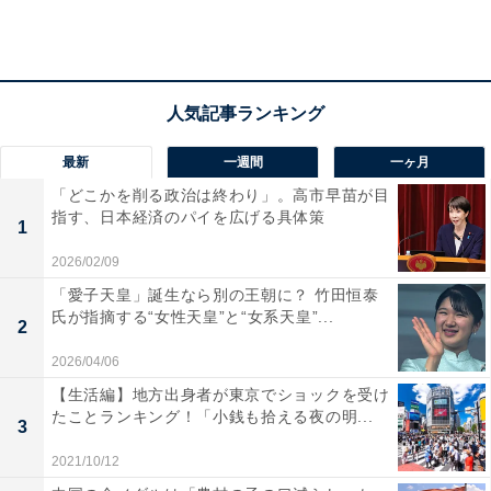
最新
一週間
一ヶ月
「寝付きが悪い」など、過半数が「睡眠に不満が
「どこかを削る政治は終わり」。高市早苗が目
指す、日本経済のパイを広げる具体策
ある」と回答
1
2026/02/09
「愛子天皇」誕生なら別の王朝に？ 竹田恒泰
氏が指摘する“女性天皇”と“女系天皇”...
2
2026/04/06
【生活編】地方出身者が東京でショックを受け
たことランキング！「小銭も拾える夜の明...
3
2021/10/12