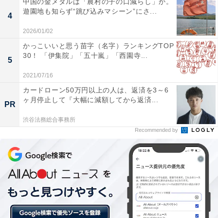
中国の金メダルは「農村の子の口減らし」か。
遊園地も知らず“跳び込みマシーン”にさ...
4
2026/01/02
睡眠に不満があるか
かっこいいと思う苗字（名字）ランキングTOP
30！ 「伊集院」「五十嵐」「西園寺...
5
2021/07/16
睡眠に関して「不満がある」と回答した人は、全体の
カードローン50万円以上の人は、返済を3～6
58.9％。過半数を超えました。具体的な「睡眠の悩み」
ヶ月停止して『大幅に減額してから返済...
PR
としては、「寝付きが悪い」「朝スッキリ起きれない」
「眠りが浅い」「枕が合わない」などの回答が多く、少
渋谷法務総合事務所
Recommended by
数ですが、「息が止まることがあって苦しい」「手足が
寒いと寝れない」などの悩みも上げられました。