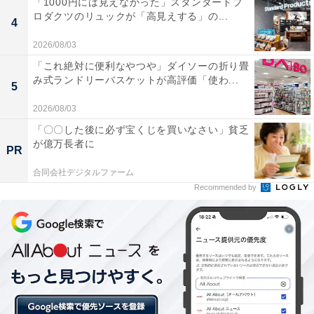
「1000円には見えなかった」スタンダードプ
ロダクツのリュックが「高見えする」の...
4
2026/08/03
「これ絶対に便利なやつや」ダイソーの折り畳
み式ランドリーバスケットが高評価「使わ...
5
2026/08/03
「〇〇した後に必ず宝くじを買いなさい」貧乏
が億万長者に
PR
合同会社デジタルファーム
Recommended by
なんて贅沢！ 7種のフルーツをブレンドしたジュ
ース