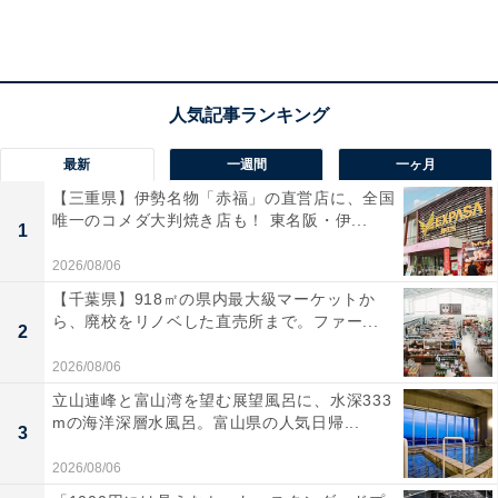
最新
一週間
一ヶ月
【三重県】伊勢名物「赤福」の直営店に、全国
唯一のコメダ大判焼き店も！ 東名阪・伊...
1
3月16日から販売がスタートした「フルーツ GYU-NEW
2026/08/06
フラペチーノ（R）」と「ふわふわ ムース コーヒー
【千葉県】918㎡の県内最大級マーケットか
GYU‐NEW」。この2つの新作の原点はきっと誰もが懐か
ら、廃校をリノベした直売所まで。ファー...
2
しい、牛乳ビンに入っていた“コーヒー牛乳”と“フルーツ
2026/08/06
牛乳”です。
立山連峰と富山湾を望む展望風呂に、水深333
mの海洋深層水風呂。富山県の人気日帰...
3
2026/08/06