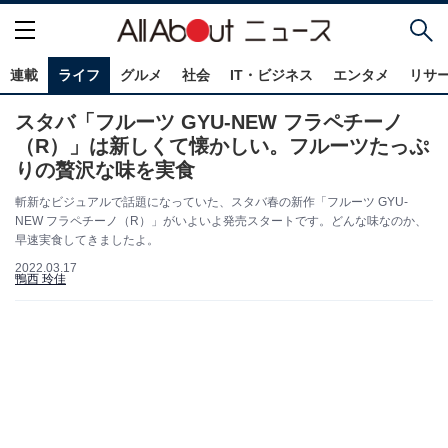
連載
ライフ
グルメ
社会
IT・ビジネス
エンタメ
リサ
スタバ「フルーツ GYU-NEW フラペチーノ
（R）」は新しくて懐かしい。フルーツたっぷ
りの贅沢な味を実食
斬新なビジュアルで話題になっていた、スタバ春の新作「フルーツ GYU-
NEW フラペチーノ（R）」がいよいよ発売スタートです。どんな味なのか、
早速実食してきましたよ。
2022.03.17
鴨西 玲佳