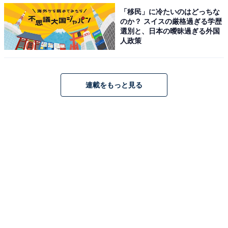
ポンチ果肉ソース、さらに真っ赤なチェリーがトッピン
「移民」に冷たいのはどっちな
のか？ スイスの厳格過ぎる学歴
グされて、見た目にも華やかな1杯です。さて早速いた
選別と、日本の曖昧過ぎる外国
だきましょう！
人政策
フルーツがGYU！と詰まった爽やかな味
連載をもっと見る