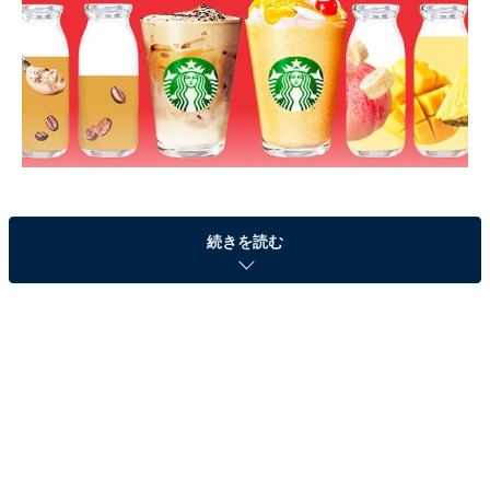
斬新なビジュアルで話題になっていた、スタバ春の新作
続きを読む
「フルーツ GYU-NEW フラペチーノ（R）」がいよいよ
発売スタートです。どんな味なのか、早速実食してきま
したよ。