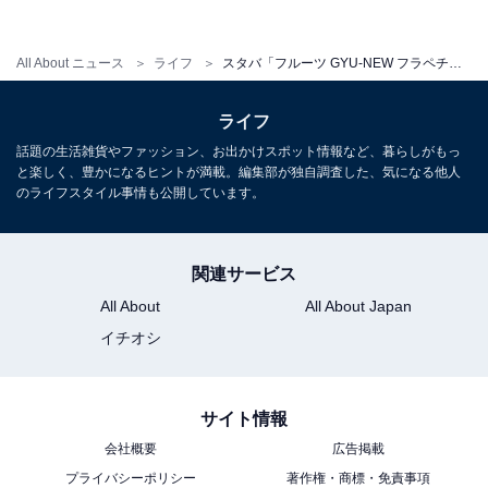
All About ニュース
ライフ
スタバ「フルーツ GYU-NEW フラペチーノ（R）」は新しくて懐かしい。フルーツたっぷりの贅沢な味を実食
ライフ
話題の生活雑貨やファッション、お出かけスポット情報など、暮らしがもっ
フルーツミックスジュースと聞くと甘いイメージがあり
と楽しく、豊かになるヒントが満載。編集部が独自調査した、気になる他人
ますが、ひと口飲んだ感想は「爽やか〜！」でした。濃
のライフスタイル事情も公開しています。
厚なジュースを牛乳がまろやかにしてくれていて、とて
も飲みやすくなっています。
関連サービス
All About
All About Japan
そこにマンゴー、白桃、オレンジ、パイナップル、アプ
イチオシ
リコットを使った甘酸っぱいフルーツポンチ果肉ソース
が加わって、さらにフレッシュ感がアップ！ 牛乳ビンの
2倍以上もの量があるので、全部飲めるか不安に思って
サイト情報
いたのですが、あっという間に飲み終えてしまいまし
会社概要
広告掲載
た。
プライバシーポリシー
著作権・商標・免責事項