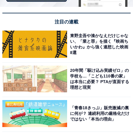
注目の連載
東野圭吾や湊かなえだけじゃな
い、「業と罪」を描く『映画ち
いかわ』から強く連想した映画
8選
20年間「駆け込み実績ゼロ」の
学校も…「こども110番の家」
は本当に必要？ PTAが直面する
理想と現実
フルーツ牛乳のベースになっているのは、マンゴー、バ
ナナ、白桃、オレンジ、温州みかん、パイナップル、リ
ンゴのフルーツミックスジュース。そこにミルクと氷が
「青春18きっぷ」販売激減の裏
ブレンドされています。
に何が？ 連続利用の厳格化だけ
ではない「本当の理由」
トッピングは、ホイップクリームと甘酸っぱいフルーツ