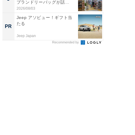
プランドリーバッグが話
は和の
題。“さま...
が...
2026/08/03
2026/08/0
Jeep アソビュー！ギフト当
一橋・
たる
らが語
PR
PR
貫教育
Jeep Japan
一橋大学
Recommended by