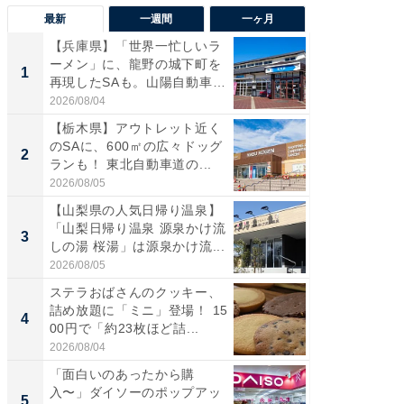
最新
一週間
一ヶ月
【兵庫県】「世界一忙しいラ
「気に
ーメン」に、龍野の城下町を
る〜」3
1
1
再現したSAも。山陽自動車
バー」
道...
好...
2026/08/04
2026/07/3
【栃木県】アウトレット近く
【三重
のSAに、600㎡の広々ドッグ
「鈴鹿天
2
2
ランも！ 東北自動車道の...
は100
2026/08/05
2026/08/0
【山梨県の人気日帰り温泉】
「ミニオ
「山梨日帰り温泉 源泉かけ流
ッグ！ 
3
3
しの湯 桜湯」は源泉かけ流...
ど、夏限
2026/08/05
2026/08/0
ステラおばさんのクッキー、
ステラ
詰め放題に「ミニ」登場！ 15
詰め放題
4
4
00円で「約23枚ほど詰...
00円で「
2026/08/04
2026/08/0
「面白いのあったから購
【埼玉
入〜」ダイソーのポップアッ
「行田天
5
5