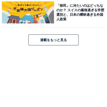
「移民」に冷たいのはどっちな
選んだ理由に「子供と安心してみられるから」「ヒカキ
のか？ スイスの厳格過ぎる学歴
ンさんの動画は見る人をワクワクさせてくれるので」
選別と、日本の曖昧過ぎる外国
人政策
「日本でトップの人気だし、安定した面白さがあるか
ら」などの声が寄せられました。
連載をもっと見る
＞7位までの全ランキング結果を見る
※回答者のコメントは原文ママです
【おすすめ記事】
・
女子高校生が好きなYouTuberランキング！ 「東海オン