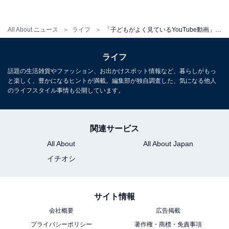
エア」「最終兵器俺達」「すとぷり」を抑えた1位は？
・
All About ニュース
ライフ
「子どもがよく見ているYouTube動画」ランキング！ 「はじめしゃちょー」を抑えた1位は？
小学生に人気のYouTuberランキング！ 3連覇中の
『HikakinTV』を抑えた1位は？
ライフ
・
話題の生活雑貨やファッション、お出かけスポット情報など、暮らしがもっ
男子高校生が好きなYouTuberランキング！ 「はなおで
と楽しく、豊かになるヒントが満載。編集部が独自調査した、気になる他人
んがん」「ホロライブ」を抑えた1位は？
のライフスタイル事情も公開しています。
・
中高生1000人が選んだ好きなYouTuberランキング！ 2位
関連サービス
「東海オンエア」、1位は？
All About
All About Japan
イチオシ
【関連リンク】
・
プレスリリース
サイト情報
会社概要
広告掲載
プライバシーポリシー
著作権・商標・免責事項