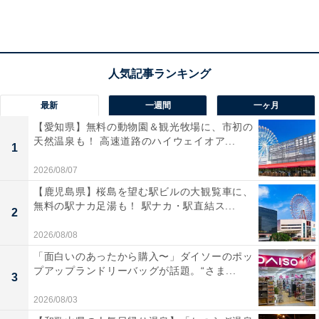
第2位：その他
2位に選ばれたのは、その他さまざまなYouTubeチャン
ネル。名前が挙がったのは、YouTuber・わさびさんがさ
最新
一週間
一ヶ月
まざまな物を食べてそのそしゃく音を紹介する『わさび
【愛知県】無料の動物園＆観光牧場に、市初の
の食べる音』や、レオくんという男の子がアンパンマン
天然温泉も！ 高速道路のハイウェイオア...
1
のおもちゃで遊ぶ姿や、自宅や出掛け先で遊ぶ様子をア
2026/08/07
ップした『トイキッズ』などの動画でした。
【鹿児島県】桜島を望む駅ビルの大観覧車に、
無料の駅ナカ足湯も！ 駅ナカ・駅直結ス...
2
『わさびの食べる音』：咀嚼音が好きなので、『トイキ
2026/08/08
ッズ』：完全子供向けの動画になっていてよく見てマネ
「面白いのあったから購入〜」ダイソーのポッ
プアップランドリーバッグが話題。“さま...
して遊んでます、『BTS、韓国人のASMR』：BTSはか
3
っこいいから。韓国人の食べてる音が本当に食べたくな
2026/08/03
る程の良い音だから、などの回答が聞かれました。