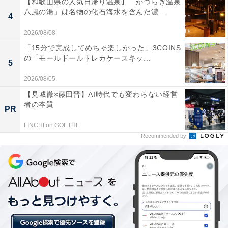
【和歌山県の人気日帰り温泉】「かつらぎ温泉
八風の湯」は名物の化石海水を含んだ濃...
4
2026/08/08
「15分で完成してめちゃ楽しかった」3COINS
の「モールドールトレカケースキッ...
5
2026/08/05
【見城徹×藤田晋】AI時代でも変わらない経営
者の本質
PR
FINCHI on GOETHE
Recommended by
第1位：HikakinTV