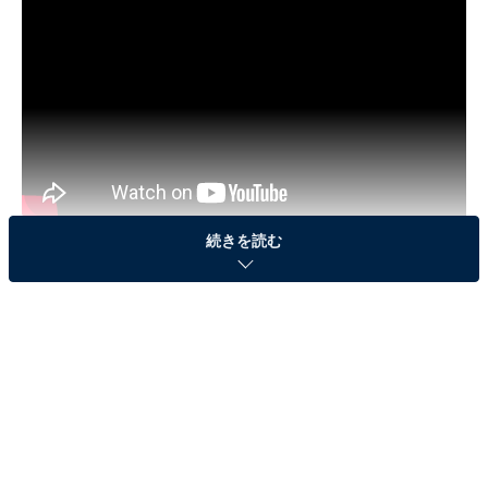
続きを読む
3位は、「自由」をモットーにしている超フリーダムな
YouTuber、はじめしゃちょーのYouTube動画がランクイ
ン。実験系をメインに、オールジャンルでしたいことを
動画にしており、体を張ったネタや、前人未到の斬新で
手の込んだ動画で、多くの若者や子どもたちを魅了して
います。