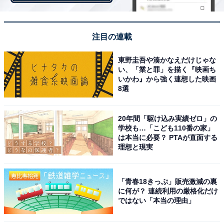
注目の連載
東野圭吾や湊かなえだけじゃな
い、「業と罪」を描く『映画ち
いかわ』から強く連想した映画
8選
20年間「駆け込み実績ゼロ」の
そして1位に選ばれたのは、さまざまな音を楽器なしで
学校も…「こども110番の家」
再現するヒューマンビートボクサー・HIKAKINさんの
は本当に必要？ PTAが直面する
理想と現実
『HikakinTV』でした！ まだYouTuberといった言葉がな
かった頃、スーパーの社員として働きながら動画投稿を
始めたHIKAKINさん。ビートボックス以外にも、商品紹
「青春18きっぷ」販売激減の裏
介やチャレンジ動画など、バラエティに富んだ動画を投
に何が？ 連続利用の厳格化だけ
ではない「本当の理由」
稿。また、その人柄の良さにも定評があります。