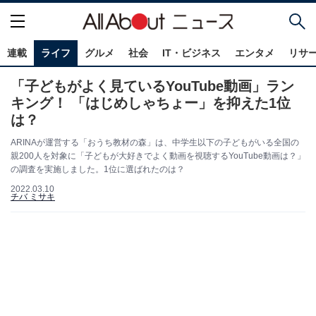
連載
ライフ
グルメ
社会
IT・ビジネス
エンタメ
リサ
「子どもがよく見ているYouTube動画」ラン
キング！ 「はじめしゃちょー」を抑えた1位
は？
ARINAが運営する「おうち教材の森」は、中学生以下の子どもがいる全国の
親200人を対象に「子どもが大好きでよく動画を視聴するYouTube動画は？」
の調査を実施しました。1位に選ばれたのは？
2022.03.10
チバ ミサキ