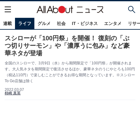
連載
ライフ
グルメ
社会
IT・ビジネス
エンタメ
リサ
スシローが「100円祭」を開催！ 復刻の「ぶ
つ切りサーモン」や「濃厚うに包み」など豪
華ネタが登場
全国のスシローで、3月9日（水）から期間限定で「100円祭」が開催されま
す。大人気ネタを期間限定で復活させるほか、豪華ネタのうにやとろも100円
（税込110円）で楽しむことができるお得な期間となっています。※スシロー
To Go店舗は除く
2022.03.07
柿崎 真英