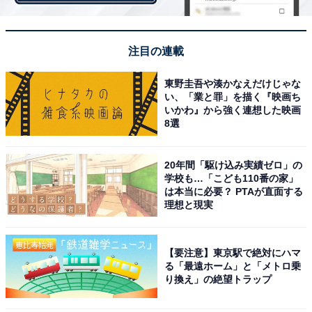
こういか
注目の連載
東野圭吾や湊かなえだけじゃな
い、「業と罪」を描く『映画ち
いかわ』から強く連想した映画
8選
20年間「駆け込み実績ゼロ」の
学校も…「こども110番の家」
は本当に必要？ PTAが直面する
理想と現実
【要注意】東京駅で絶対にハマ
活〆ひらまさ ※1日数量限定
る「最遠ホーム」と「メトロ乗
り換え」の絶望トラップ