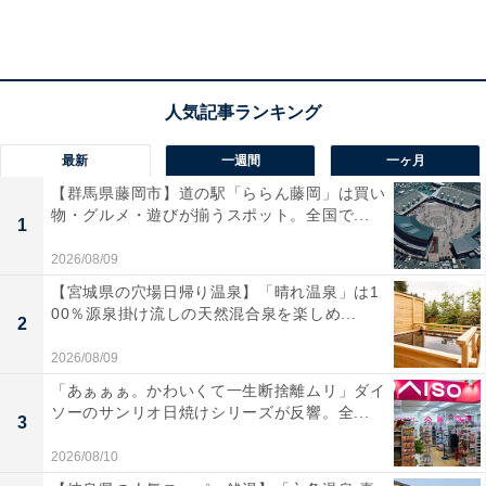
最新
一週間
一ヶ月
【群馬県藤岡市】道の駅「ららん藤岡」は買い
物・グルメ・遊びが揃うスポット。全国で...
1
2026/08/09
【宮城県の穴場日帰り温泉】「晴れ温泉」は1
00％源泉掛け流しの天然混合泉を楽しめ...
ぶつ切りサーモン ※1日数量限定
2
2026/08/09
「あぁぁぁ。かわいくて一生断捨離ムリ」ダイ
さらに、パリッとした食感の「こういか」や、水揚げさ
ソーのサンリオ日焼けシリーズが反響。全...
れてすぐに活〆した「活〆ひらまさ」は、毎日店内で皮
3
引き・切り付けを行い、鮮度の良い状態で提供。
2026/08/10