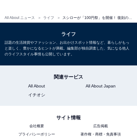
All About ニュース
ライフ
スシローが「100円祭」を開催！ 復刻の「ぶつ切りサーモン」や「濃厚うに包み」など豪華ネタが登場
ライフ
話題の生活雑貨やファッション、お出かけスポット情報など、暮らしがもっ
と楽しく、豊かになるヒントが満載。編集部が独自調査した、気になる他人
のライフスタイル事情も公開しています。
濃厚うに包み ※1日数量限定
関連サービス
18日（金）からは、まぐろの「とろ」が4日間限定で100
All About
All About Japan
円（税込110円）で提供されます。
イチオシ
サイト情報
会社概要
広告掲載
プライバシーポリシー
著作権・商標・免責事項