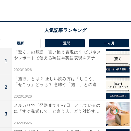
第2位：プリセールス（630万円）
2位は、「プリセールス」で平均630万円となっていま
す。また、生涯賃金は3億3408万円です。男女別平均を
比較すると男性が659万円、女性が546万円。年代別では
最新
一週間
一ヶ月
20代が439万円、50代以上になると960万円までアップ
「驚く」の類語・言い換え表現は？ ビジネス
します。
やレポートで使える熟語や英語表現をアナ...
1
2023/10/26
「施行」とは？ 正しい読み方は「しこう」
「せこう」どっち？ 意味や「施工」との違...
2
2023/10/26
メルカリで「発送まで4〜7日」としているの
に「すぐ発送して」と言う人。どう対処す...
3
2022/05/26