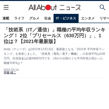
連載
ライフ
グルメ
社会
IT・ビジネス
エンタメ
リサ
「技術系（IT／通信）」職種の平均年収ランキ
ング！ 2位「プリセールス（630万円）」、1
位は？【2021年最新版】
doda（デューダ）は2021年12月13日、最新版となる「2021年 平均年収ラン
キング」を発表しました。「技術系（電気／電子／機械）」の全体平均は438
万円、生涯賃金は2億4888万円です。18の小分類のうち平均年収が高かった
職種TOP3は？
2022.03.14
斉藤 雄二