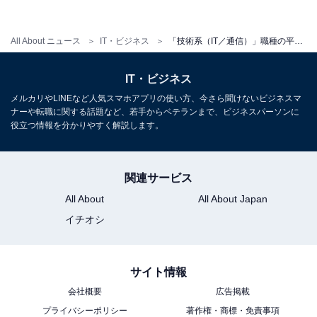
All About ニュース
IT・ビジネス
「技術系（IT／通信）」職種の平均年収ランキング！ 2位「プリセールス（630万円）」、1位は？【2021年最新版】
IT・ビジネス
メルカリやLINEなど人気スマホアプリの使い方、今さら聞けないビジネスマ
ナーや転職に関する話題など、若手からベテランまで、ビジネスパーソンに
役立つ情報を分かりやすく解説します。
1
2
関連サービス
All About
All About Japan
イチオシ
サイト情報
会社概要
広告掲載
プライバシーポリシー
著作権・商標・免責事項