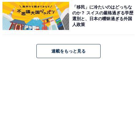
2021年最新版「50代以上の平均年収」ランキング！ ピ
「移民」に冷たいのはどっちな
ークは59歳の731万円、「年収1000万円以上」の割合
のか？ スイスの厳格過ぎる学歴
選別と、日本の曖昧過ぎる外国
は？
人政策
・
2021年最新版「40代の平均年収」ランキング！ 全体平
均は502万円、職業別や業種別の1位は？
連載をもっと見る
【関連リンク】
・
2021年版 平均年収ランキング（doda）