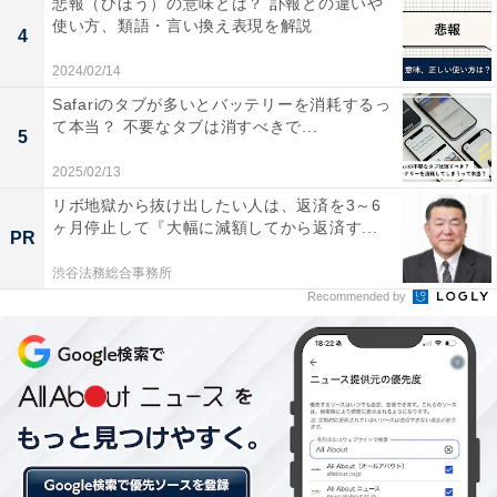
悲報（ひほう）の意味とは？ 訃報との違いや
使い方、類語・言い換え表現を解説
4
2024/02/14
Safariのタブが多いとバッテリーを消耗するっ
て本当？ 不要なタブは消すべきで...
5
第1位：プロジェクトマネージャー（671万円）
2025/02/13
リボ地獄から抜け出したい人は、返済を3～6
1位は、平均年収671万円で「プロジェクトマネージャ
ヶ月停止して『大幅に減額してから返済す...
ー」でした。生涯賃金は3億1819万円、男性が696万円、
PR
女性が557万円となっています。また年代別を見ると20
渋谷法務総合事務所
Recommended by
代は472万円、50代以上は837万円でした。
職種別「技術系（IT／通信）」は、全体で18の小分類に
分かれており、平均年収が最も低かったのは「ヘルプデ
スク」の345万円でした。業界全体の平均は438万円で
2020年の452万円から14万円減です。また生涯賃金の全