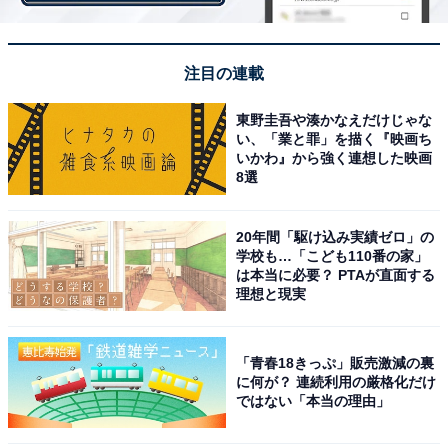
体平均は2億4888万円となっています。
注目の連載
＞18位までのランキング結果を見る
東野圭吾や湊かなえだけじゃな
い、「業と罪」を描く『映画ち
いかわ』から強く連想した映画
8選
【おすすめ記事】
・
20年間「駆け込み実績ゼロ」の
学校も…「こども110番の家」
「企画／管理系」職種の平均年収ランキング！ 2位「知
は本当に必要？ PTAが直面する
的財産／特許（656万円）」、1位は？ 【2021年最新
理想と現実
版】
・
「青春18きっぷ」販売激減の裏
「専門職」の平均年収ランキング！ 2位「業務改革コン
に何が？ 連続利用の厳格化だけ
サルタント（667万円）」、1位は？ 【2021年最新版】
ではない「本当の理由」
・