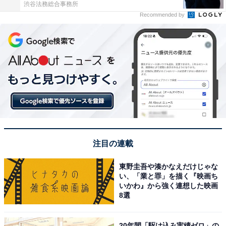
渋谷法務総合事務所
Recommended by
注目の連載
東野圭吾や湊かなえだけじゃな
い、「業と罪」を描く『映画ち
いかわ』から強く連想した映画
8選
20年間「駆け込み実績ゼロ」の