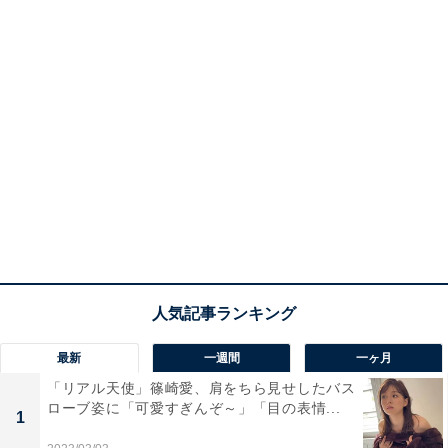
最新
一週間
一ヶ月
「リアル天使」篠崎愛、肩をちら見せしたバス
ローブ姿に「可愛すぎんぞ～」「目の表情...
1