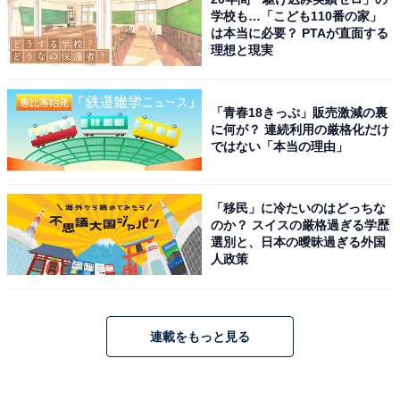
学校も…「こども110番の家」
は本当に必要？ PTAが直面する
理想と現実
「青春18きっぷ」販売激減の裏
に何が？ 連続利用の厳格化だけ
ではない「本当の理由」
「移民」に冷たいのはどっちな
のか？ スイスの厳格過ぎる学歴
選別と、日本の曖昧過ぎる外国
人政策
連載をもっと見る