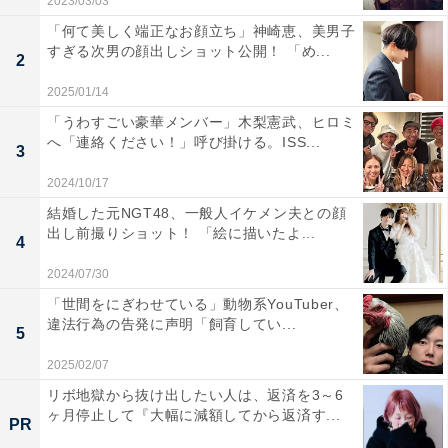
2023/03/03
「何て美しく端正なお顔立ち」神崎恵、美男子
すぎる次男の顔出しショット公開！ 「め...
2
2025/01/14
「うわすごい豪華メンバー」木梨憲武、ヒロミ
へ「連絡ください！」呼び掛ける。ISS...
3
2024/10/17
結婚した元NGT48、一般人イケメン夫との顔
出し前撮りショット！ 「絵に描いたよ...
4
2024/07/30
「世間をにぎわせている」動物系YouTuber、
違法行為の告発に声明「飼育してい...
5
2025/02/07
リボ地獄から抜け出したい人は、返済を3～6
ヶ月停止して『大幅に減額してから返済す...
PR