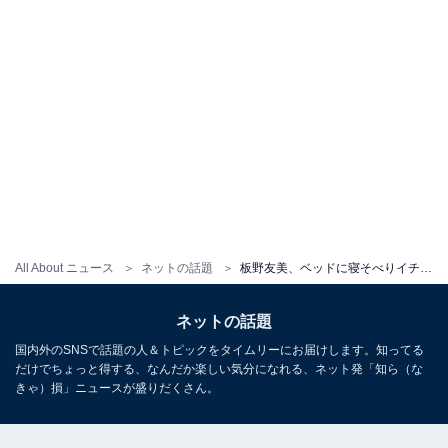
All About ニュース
ネットの話題
板野友美、ベッドに寝そべりイチゴを食べる姿に「可愛さ、綺麗さが進行系で素敵」「自然な笑顔が可愛い」
ネットの話題
国内外のSNSで話題の人＆トピックをタイムリーにお届けします。知ってる
だけでちょっと得する、なんだか楽しい気分になれる、ネット発「知ら（な
きゃ）損」ニュースが盛りだくさん。