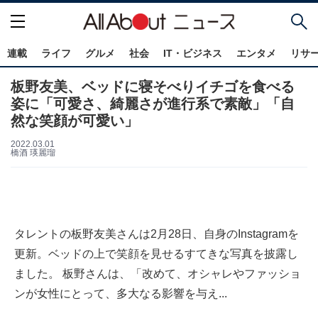
連載
ライフ
グルメ
社会
IT・ビジネス
エンタメ
リサ
板野友美、ベッドに寝そべりイチゴを食べる
姿に「可愛さ、綺麗さが進行系で素敵」「自
然な笑顔が可愛い」
2022.03.01
橋酒 瑛麗瑠
タレントの板野友美さんは2月28日、自身のInstagramを
更新。ベッドの上で笑顔を見せるすてきな写真を披露し
ました。 板野さんは、「改めて、オシャレやファッショ
ンが女性にとって、多大なる影響を与え...