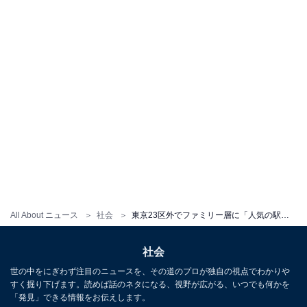
All About ニュース
社会
東京23区外でファミリー層に「人気の駅」ランキング！ 3位「三鷹駅」、2位「八王子駅」、1位は？
社会
世の中をにぎわず注目のニュースを、その道のプロが独自の視点でわかりや
すく掘り下げます。読めば話のネタになる、視野が広がる、いつでも何かを
「発見」できる情報をお伝えします。