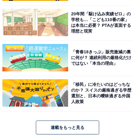
20年間「駆け込み実績ゼロ」の
学校も…「こども110番の家」
は本当に必要？ PTAが直面する
理想と現実
「青春18きっぷ」販売激減の裏
に何が？ 連続利用の厳格化だけ
ではない「本当の理由」
「移民」に冷たいのはどっちな
のか？ スイスの厳格過ぎる学歴
選別と、日本の曖昧過ぎる外国
人政策
連載をもっと見る