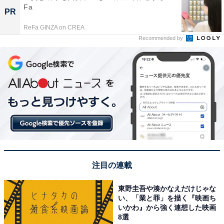
Fa
PR
ReFa GINZA on CREA
Recommended by
注目の連載
東野圭吾や湊かなえだけじゃな
い、「業と罪」を描く『映画ち
いかわ』から強く連想した映画
8選