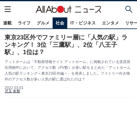
連載
ライフ
グルメ
社会
IT・ビジネス
エンタメ
リサ
東京23区外でファミリー層に「人気の駅」ラ
ンキング！ 3位「三鷹駅」、2位「八王子
駅」、1位は？
アットホームは「不動産情報サイト アットホーム」に掲載されている賃貸居
住用物件において、アクセス数（PV数）が多い駅をまとめた「アットホーム
人気の駅ランキング＜東京23区外編＞」を発表しました。ファミリー向き物
件のアクセス数が多い人気の駅に選ばれたのは？
2022.03.01
児玉 友梨