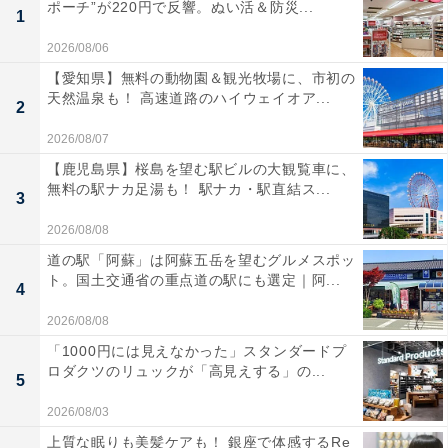
ポーチ”が220円で反響。ぬい活＆防災...
1
2026/08/06
【愛知県】無料の動物園＆観光牧場に、市初の
天然温泉も！ 高速道路のハイウェイオア...
2
2026/08/07
【鹿児島県】桜島を望む駅ビルの大観覧車に、
無料の駅ナカ足湯も！ 駅ナカ・駅直結ス...
3
2026/08/08
道の駅「阿蘇」は阿蘇五岳を望むグルメスポッ
ト。国土交通省の重点道の駅にも選定｜阿...
4
2026/08/08
「1000円には見えなかった」スタンダードプ
ロダクツのリュックが「高見えする」の...
5
2026/08/03
上質な眠りも美髪ケアも！ 銀座で体感するRe