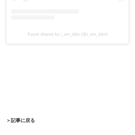
A post shared by i_am_kiko (@i_am_kiko)
＞記事に戻る