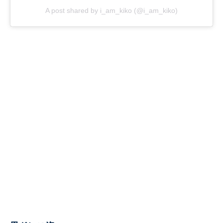
A post shared by i_am_kiko (@i_am_kiko)