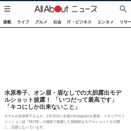
連載
ライフ
グルメ
社会
IT・ビジネス
エンタメ
リサ
水原希子、オン眉・眉なしでの大胆露出モデ
ルショット披露！ 「いつだって最高です」
「キコにしか出来ないこと」
モデルの水原希子さんが、2月19日に自身のInstagramを更新。イタリアのフ
ァッション誌『MUSE』の撮影で披露した独創的なモデルショットを公開
し、話題になっています。