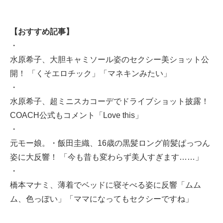
【おすすめ記事】
・
水原希子、大胆キャミソール姿のセクシー美ショット公
開！ 「くそエロチック」「マネキンみたい」
・
水原希子、超ミニスカコーデでドライブショット披露！
COACH公式もコメント「Love this」
・
元モー娘。・飯田圭織、16歳の黒髪ロング前髪ぱっつん
姿に大反響！ 「今も昔も変わらず美人すぎます……」
・
橋本マナミ、薄着でベッドに寝そべる姿に反響「ムム
ム、色っぽい」「ママになってもセクシーですね」