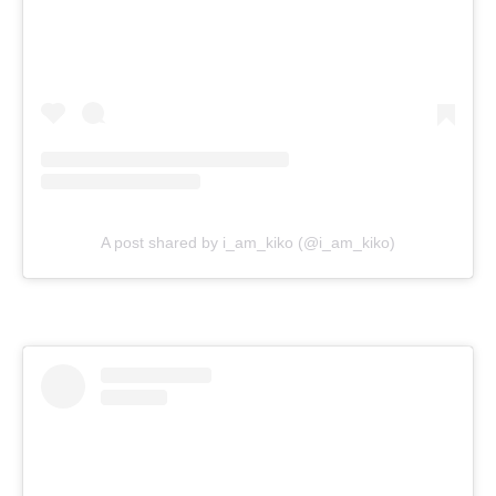
A post shared by i_am_kiko (@i_am_kiko)