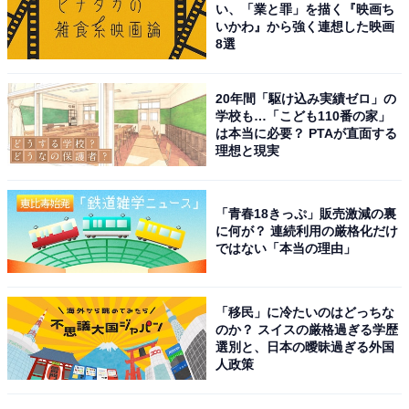
い、「業と罪」を描く『映画ち
いかわ』から強く連想した映画
8選
20年間「駆け込み実績ゼロ」の
学校も…「こども110番の家」
は本当に必要？ PTAが直面する
理想と現実
「青春18きっぷ」販売激減の裏
に何が？ 連続利用の厳格化だけ
ではない「本当の理由」
「移民」に冷たいのはどっちな
のか？ スイスの厳格過ぎる学歴
選別と、日本の曖昧過ぎる外国
人政策