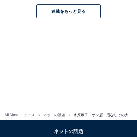
連載をもっと見る
All About ニュース
ネットの話題
水原希子、オン眉・眉なしでの大胆露出モデルショット披露！ 「いつだって最高です」「キコにしか出来ないこと」
ネットの話題