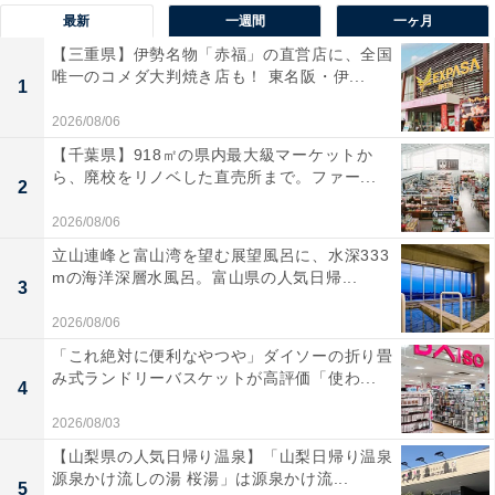
最新
一週間
一ヶ月
【三重県】伊勢名物「赤福」の直営店に、全国
唯一のコメダ大判焼き店も！ 東名阪・伊...
1
2026/08/06
【千葉県】918㎡の県内最大級マーケットか
ら、廃校をリノベした直売所まで。ファー...
2
2026/08/06
立山連峰と富山湾を望む展望風呂に、水深333
mの海洋深層水風呂。富山県の人気日帰...
3
2026/08/06
「これ絶対に便利なやつや」ダイソーの折り畳
み式ランドリーバスケットが高評価「使わ...
4
2026/08/03
【山梨県の人気日帰り温泉】「山梨日帰り温泉
源泉かけ流しの湯 桜湯」は源泉かけ流...
5