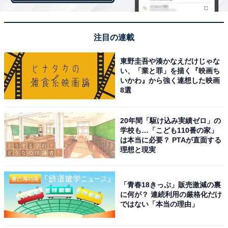
また、北海道・東北地方の「職種別」1位は「企画／管
理系」の450万円、「業種別」1位は「メーカー」の408
注目の連載
万円でした。
東野圭吾や湊かなえだけじゃな
い、「業と罪」を描く『映画ち
いかわ』から強く連想した映画
8選
＞次ページ：7位までのランキング結果
20年間「駆け込み実績ゼロ」の
学校も…「こども110番の家」
は本当に必要？ PTAが直面する
理想と現実
【おすすめ記事】
・
「青春18きっぷ」販売激減の裏
2021年最新「関東の平均年収」ランキング！ 3位 千葉県
に何が？ 連続利用の厳格化だけ
（408万円）、2位 神奈川県（422万円）、1位は？
ではない「本当の理由」
・