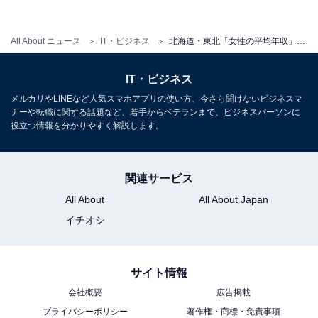
All About ニュース
IT・ビジネス
北海道・東北「女性の平均年収」ランキング！ 2位 岩手県（317万円）、1位は？
IT・ビジネス
メルカリやLINEなど人気スマホアプリの使い方、今さら聞けないビジネスマ
ナーや転職に関する話題など、若手からベテランまで、ビジネスパーソンに
役立つ情報を分かりやすく解説します。
関連サービス
All About
All About Japan
イチオシ
1
2
サイト情報
会社概要
広告掲載
プライバシーポリシー
著作権・商標・免責事項