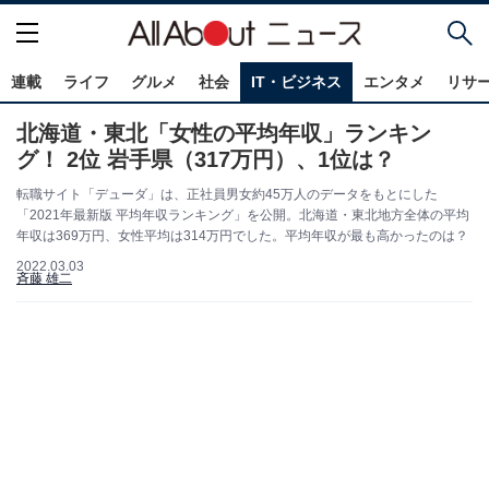
連載
ライフ
グルメ
社会
IT・ビジネス
エンタメ
リサ
北海道・東北「女性の平均年収」ランキン
グ！ 2位 岩手県（317万円）、1位は？
転職サイト「デューダ」は、正社員男女約45万人のデータをもとにした
「2021年最新版 平均年収ランキング」を公開。北海道・東北地方全体の平均
年収は369万円、女性平均は314万円でした。平均年収が最も高かったのは？
2022.03.03
斉藤 雄二