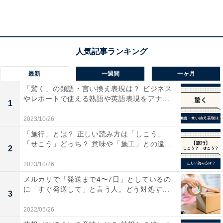
最新
一週間
一ヶ月
「驚く」の類語・言い換え表現は？ ビジネス
北海道・東北「2021年 女性の平均年収TOP3」
やレポートで使える熟語や英語表現をアナ...
1
2023/10/26
「施行」とは？ 正しい読み方は「しこう」
「せこう」どっち？ 意味や「施工」との違...
2
2023/10/26
メルカリで「発送まで4〜7日」としているの
に「すぐ発送して」と言う人。どう対処す...
3
2022/05/26