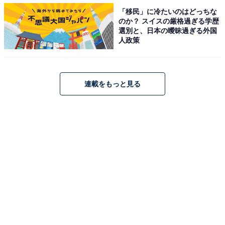
2021年最新版「関西の平均年収」ランキング！ 3位 奈良
「移民」に冷たいのはどっちな
県（384万円）、2位 滋賀県（391万円）、1位は？
のか？ スイスの厳格過ぎる学歴
・
選別と、日本の曖昧過ぎる外国
人政策
北信越「女性の平均年収が高い県」TOP3！ 3位 長野県
（310万円）、2位 富山県（322万円）、1位は？
・
連載をもっと見る
関東「女性の平均年収が高い都県」 3位 千葉県（340万
円）、2位 神奈川県（352万円）、1位は
？
・
2021年「業種別平均年収」ランキング！ 3位 総合商社
（434万円）、同率1位 金融（455万円）ともう1つは？
【関連リンク】
2021年最新版 平均年収ランキング（doda）