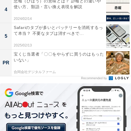
悲報（ひほう）の意味とは？ 訃報との違いや
使い方、類語・言い換え表現を解説
4
2024/02/14
Safariのタブが多いとバッテリーを消耗するっ
て本当？ 不要なタブは消すべきで...
5
第1位：青森県（321万円）
2025/02/13
宝くじ当選者「〇〇をやらずに買うのはもった
1位は、平均321万円で「青森県」でした。青森県全体の
いない」
PR
平均は364万円で全国39位、女性平均と比較すると−43万
合同会社デジタルファーム
円の開きがあります。2位の岩手県との差は4万円です。
Recommended by
北海道・東北地方全体の平均年収は369万円、女性全体
の平均は314万円、生涯賃金は1億5468万円という結果で
した。過去5年間の推移（女性・全国）を見ると2017年
は351万円、2019年は345万円、2021年は345万円と、
やや減少傾向にあるもののほぼ横ばいとなっています。