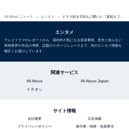
相良凌介（西島秀俊）
All About ニュース
エンタメ
ドラマ好き159人に聞いた『真犯人フラグ』で「好きな登場人物」3選
エンタメ
テレビドラマのレポートから、国内外の気になる音楽事情、意外と知らない
映画業界や作品の考察、話題のスポーツニュースまで、旬のエンタメ情報を
幅広くお届けしています。
関連サービス
All About
All About Japan
イチオシ
View this post on Instagram
サイト情報
会社概要
広告掲載
プライバシーポリシー
著作権・商標・免責事項