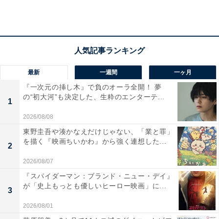
回答者からは、「見た目とは違ってとても男気があるか
ら」「元々、佐野勇人くんが好きだからです」「かっこ
よくて、人のことを良く見ていて思いやりがある」など
の声が寄せられました。
最新
一週間
一ヶ月
『一次元の挿し木』で負のオーラ全開！ 夢
の“初大河”も決定した、生粋のエンターテ...
1
2026/08/08
東野圭吾や湊かなえだけじゃない、「業と罪」
を描く『映画ちいかわ』から強く連想した...
2
2026/08/07
『スパイダーマン：ブランド・ニュー・デイ』
が「史上もっとも優しいヒーロー映画」に...
3
2026/08/01