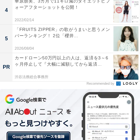
華原朋美、3カ月で11キロ減のダイエットビフ
ォーアフターショットを公開！
4
二宮瑞穂（芳根京子）
2022/02/14
「FRUITS ZIPPER」の歌がうまいと思うメン
バーランキング！ 2位「櫻井...
5
2026/08/04
カードローン50万円以上の人は、返済を3～6
ヶ月停止して『大幅に減額してから返済...
PR
渋谷法務総合事務所
Recommended by
View this post on Instagram