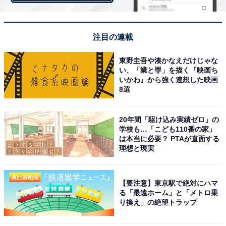
注目の連載
東野圭吾や湊かなえだけじゃな
い、「業と罪」を描く『映画ち
A post shared by 真犯人フラグ?【公式】毎週日曜夜10時半放送！ (@sh
いかわ』から強く連想した映画
8選
20年間「駆け込み実績ゼロ」の
続いて、相良凌介（西島秀俊）の部下で一番の協力者・
学校も…「こども110番の家」
二宮瑞穂（芳根京子）。 上司と部下の間柄を超えて、い
は本当に必要？ PTAが直面する
理想と現実
つも献身的に明るく凌介を支える瑞穂の姿に感動する視
聴者も多いのでは。弱気になった凌介を時に厳しく叱咤
激励する姿は頼もしい限りです。
【要注意】東京駅で絶対にハマ
る「最遠ホーム」と「メトロ乗
り換え」の絶望トラップ
「真犯人っぽいけれども、今まで凌介と一緒に家族探し