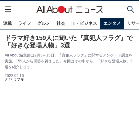
連載
ライフ
グルメ
社会
IT・ビジネス
エンタメ
リサ
ドラマ好き159人に聞いた『真犯人フラグ』で
「好きな登場人物」3選
All About編集部は2月3～15日、『真犯人フラグ』に関するアンケート調査を
実施。159人から回答を得ました。今回はその中から、「好きな登場人物」3
選を紹介します。
2022.02.16
チバ ミサキ