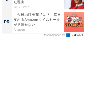
た理由
2017/12/27
FINCHI o
「今日の目玉商品は？」毎日
変わるAmazonタイムセール
PR
が見逃せない
Amazon
Recommended by