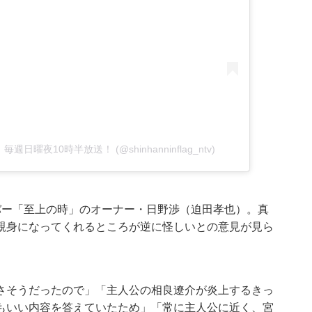
】毎週日曜夜10時半放送！ (@shinhanninflag_ntv)
バー「至上の時」のオーナー・日野渉（迫田孝也）。真
親身になってくれるところが逆に怪しいとの意見が見ら
さそうだったので」「主人公の相良遼介が炎上するきっ
もいい内容を答えていたため」「常に主人公に近く、宮