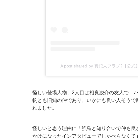
A post shared by 真犯人フラグ?【公式
怪しい登場人物、2人目は相良凌介の友人で、
帆とも旧知の仲であり、いかにも良い人そうで
れました。
怪しいと思う理由に「強羅と知り合いで仲も良
かけになったインアタビューでしゃべらなくて