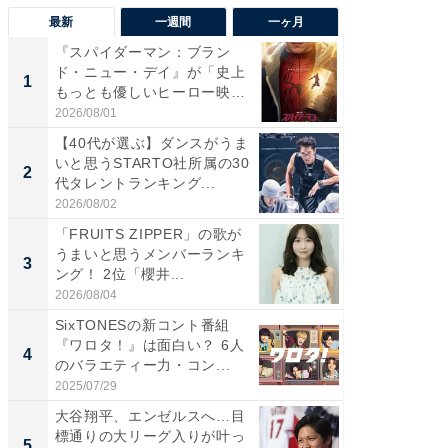
最新
一週間
一ヶ月
『スパイダーマン：ブラン
【40代
ド・ニュー・デイ』が「史上
いと思う
1
1
もっとも優しいヒーロー映
代タレン
画」に...
2026/08/01
2026/08/0
【40代が選ぶ】ダンスがうま
『スパ
いと思うSTARTO社所属の30
ド・ニ
2
2
代タレントランキング...
もっと
画」に..
2026/08/02
2026/08/0
「FRUITS ZIPPER」の歌が
ワケあ
うまいと思うメンバーランキ
マ『フ
3
3
ング！ 2位「櫻井...
演技連発
の...
2026/08/04
2026/08/0
SixTONESの新コント番組
「FRUI
『ワロタ！』は面白い？ 6人
うまい
4
4
のバラエティー力・コン...
ング！ 2
2025/07/29
2026/08/0
大谷翔平、エンゼルスへ…目
GOETH
標通りの大リーグ入りが叶っ
を組み
5
PR