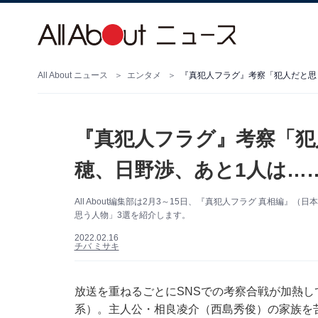
All About ニュース
エンタメ
『真犯人フラグ』考察「犯人だと思
『真犯人フラグ』考察「犯
穂、日野渉、あと1人は…
All About編集部は2月3～15日、『真犯人フラグ 真相編
思う人物」3選を紹介します。
2022.02.16
チバ ミサキ
放送を重ねるごとにSNSでの考察合戦が加熱し
系）。主人公・相良凌介（西島秀俊）の家族を