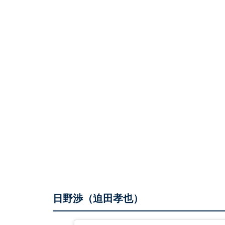
日野渉（迫田孝也）