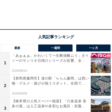
最新
一週間
一ヶ月
「あぁぁぁ。かわいくて一生断捨離ムリ」ダイ
ソーのサンリオ日焼けシリーズが反響。全...
1
2026/08/10
【群馬県藤岡市】道の駅「ららん藤岡」は買い
物・グルメ・遊びが揃うスポット。全国で...
2
2026/08/09
【岐阜県の人気スーパー銭湯】「六条温泉 喜
多の湯」は人工温泉や多彩なお風呂・岩盤...
3