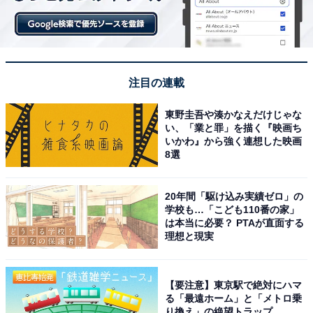
注目の連載
東野圭吾や湊かなえだけじゃな
い、「業と罪」を描く『映画ち
いかわ』から強く連想した映画
8選
20年間「駆け込み実績ゼロ」の
学校も…「こども110番の家」
は本当に必要？ PTAが直面する
理想と現実
【要注意】東京駅で絶対にハマ
る「最遠ホーム」と「メトロ乗
り換え」の絶望トラップ