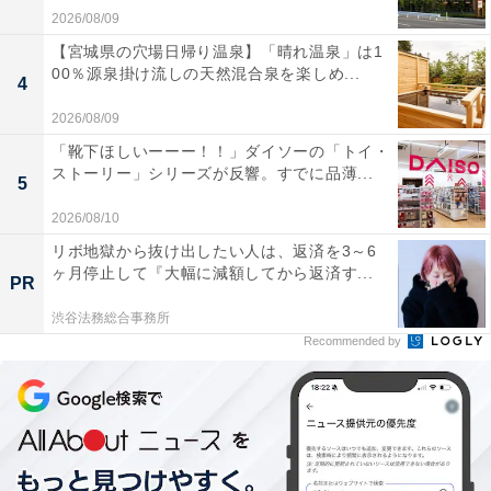
2026/08/09
【宮城県の穴場日帰り温泉】「晴れ温泉」は1
00％源泉掛け流しの天然混合泉を楽しめ...
4
2026/08/09
「靴下ほしいーーー！！」ダイソーの「トイ・
ストーリー」シリーズが反響。すでに品薄...
5
2026/08/10
リボ地獄から抜け出したい人は、返済を3～6
ヶ月停止して『大幅に減額してから返済す...
PR
渋谷法務総合事務所
Recommended by