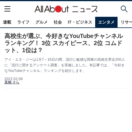
連載
ライフ
グルメ
社会
IT・ビジネス
エンタメ
リサ
高校生が選ぶ、今好きなYouTubeチャンネル
ランキング！ 3位 スカイピース、2位 コムド
ット、1位は？
アイ・エヌ・ジーは1月7～16日の間、流行に敏感な関東の高校生男女200人
に「流行に関するアンケート調査」を実施しました。本記事では、「今好き
なYouTubeチャンネル」ランキングを紹介します。
2022.02.08
真楠 そら