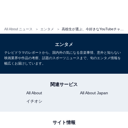
All About ニュース
エンタメ
高校生が選ぶ、今好きなYouTubeチャンネルランキング！ 3位 スカイピース、2位 コムドット、1位は？
エンタメ
テレビドラマのレポートから、国内外の気になる音楽事情、意外と知らない
映画業界や作品の考察、話題のスポーツニュースまで、旬のエンタメ情報を
幅広くお届けしています。
関連サービス
All About
All About Japan
イチオシ
サイト情報