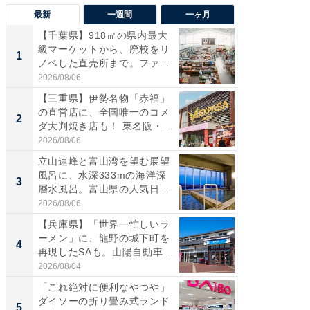
最新
一週間
一ヶ月
【千葉県】918㎡の県内最大
【兵庫
級マーケットから、廃校をリ
ーメン
1
1
ノベした直売所まで。ファ
再現した
ー...
道...
2026/08/06
2026/08/0
【三重県】伊勢名物「赤福」
【三重
の直営店に、全国唯一のコメ
「鈴鹿天
2
2
ダ大判焼き店も！ 東名阪・
は100
伊...
2026/08/06
2026/08/0
立山連峰と富山湾を望む展望
ステラ
風呂に、水深333mの海洋深
詰め放題
3
3
層水風呂。富山県の人気日
00円で「
帰...
2026/08/06
2026/08/0
【兵庫県】「世界一忙しいラ
「ミニオ
ーメン」に、龍野の城下町を
ッグ！ 
4
4
再現したSAも。山陽自動車
ど、夏限
道...
2026/08/04
2026/08/0
「これ絶対に便利なやつや」
【埼玉
ダイソーの折り畳み式ランド
「行田天
5
5