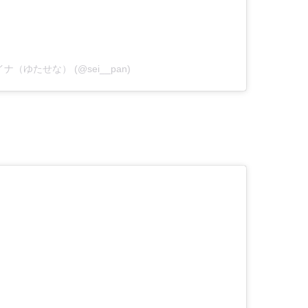
y セイナ（ゆたせな） (@sei__pan)