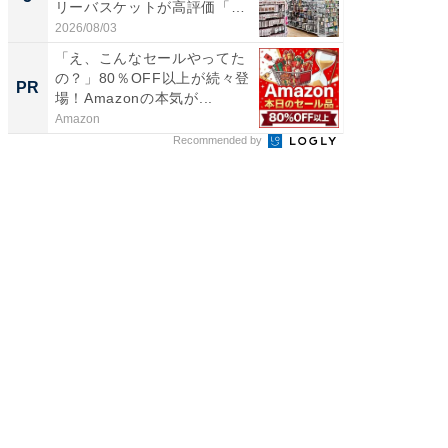
リーバスケットが高評価「使
は和の
わ...
が...
2026/08/03
2026/08/0
「え、こんなセールやってた
全国の
の？」80％OFF以上が続々登
付きの
PR
PR
場！Amazonの本気が...
Amazon
COCO VIL
Recommended by