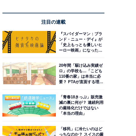
注目の連載
『スパイダーマン：ブラ
ンド・ニュー・デイ』が
「史上もっとも優しいヒ
ーロー映画」になった理
由。予習したい作品は？
20年間「駆け込み実績ゼ
ロ」の学校も…「こども
110番の家」は本当に必
要？ PTAが直面する理想
と現実
「青春18きっぷ」販売激
減の裏に何が？ 連続利用
の厳格化だけではない
「本当の理由」
「移民」に冷たいのはど
っちなのか？ スイスの厳