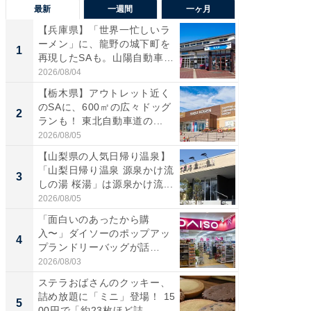
最新
一週間
一ヶ月
【兵庫県】「世界一忙しいラ
「気に
ーメン」に、龍野の城下町を
る〜」3
1
1
再現したSAも。山陽自動車
バー」
道...
好...
2026/08/04
2026/07/3
【栃木県】アウトレット近く
【三重
のSAに、600㎡の広々ドッグ
「鈴鹿天
2
2
ランも！ 東北自動車道の...
は100
2026/08/05
2026/08/0
【山梨県の人気日帰り温泉】
「ミニオ
「山梨日帰り温泉 源泉かけ流
ッグ！ 
3
3
しの湯 桜湯」は源泉かけ流...
ど、夏限
2026/08/05
2026/08/0
「面白いのあったから購
ステラ
入〜」ダイソーのポップアッ
詰め放題
4
4
プランドリーバッグが話
00円で「
題。“さま...
2026/08/03
2026/08/0
ステラおばさんのクッキー、
【埼玉
詰め放題に「ミニ」登場！ 15
「行田天
5
5
00円で「約23枚ほど詰...
は和の