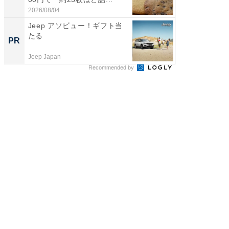
が...
2026/08/04
2026/08/0
Jeep アソビュー！ギフト当
GOETH
たる
を組み
PR
PR
Jeep Japan
FINCHI o
Recommended by