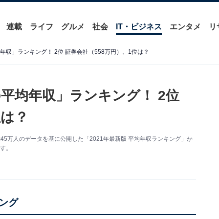
連載
ライフ
グルメ
社会
IT・ビジネス
エンタメ
リ
年収」ランキング！ 2位 証券会社（558万円）、1位は？
の平均年収」ランキング！ 2位
位は？
約45万人のデータを基に公開した「2021年最新版 平均年収ランキング」か
ます。
ング