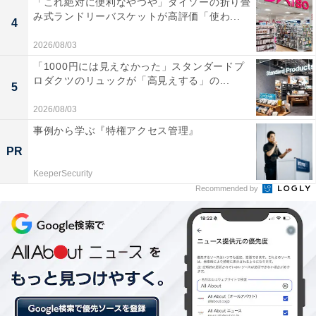
「これ絶対に便利なやつや」ダイソーの折り畳
み式ランドリーバスケットが高評価「使わ...
4
2026/08/03
「1000円には見えなかった」スタンダードプ
ロダクツのリュックが「高見えする」の...
5
2026/08/03
事例から学ぶ『特権アクセス管理』
PR
KeeperSecurity
Recommended by
東京生まれの丁寧な食材から作り出す究極の洋食
先日報道陣向けに開催された試食会で、その一部を味わ
ってきました。