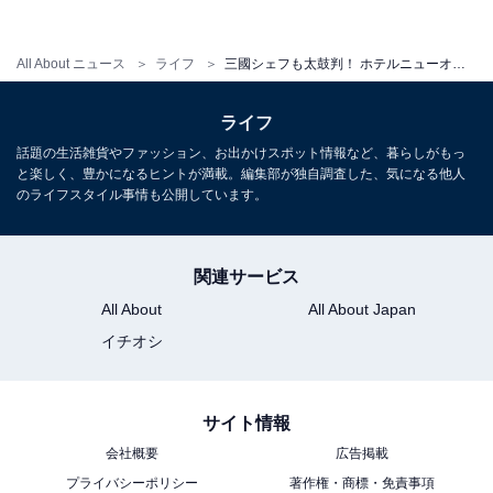
All About ニュース
ライフ
三國シェフも太鼓判！ ホテルニューオータニに新江戸洋食レストラン登場
ライフ
話題の生活雑貨やファッション、お出かけスポット情報など、暮らしがもっ
と楽しく、豊かになるヒントが満載。編集部が独自調査した、気になる他人
のライフスタイル事情も公開しています。
コハダのポテトサラダ
東京湾で採れたコハダが登場！ コハダの酸味でおなじみ
関連サービス
のポテトサラダが一気にグレードアップ。ふっくらとし
All About
All About Japan
たコハダだけ食べてもよし、洋食の基本・ポテトサラダ
イチオシ
だけ食べてもよし、ミックスももちろんよし、1粒で3度
おいしい1皿です。
サイト情報
会社概要
広告掲載
・いちごと“たいやきわかばの餡子”パフェ
プライバシーポリシー
著作権・商標・免責事項