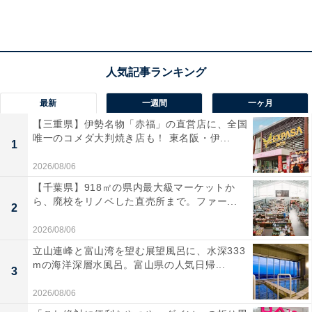
フェアが実現しました。
これまでさまざまな有名シェフとコラボレーションして
きた小出シェフですが、その経験を全て注入。東京で採
最新
一週間
一ヶ月
れた食材を使うのはもちろん、「さまざまな文化を取り
【三重県】伊勢名物「赤福」の直営店に、全国
入れるのが上手な都市・東京」という解釈で、海外から
唯一のコメダ大判焼き店も！ 東名阪・伊...
1
東京に集まってくる珍しい食材なども積極的に使用して
メニューを作り上げました。
2026/08/06
【千葉県】918㎡の県内最大級マーケットか
ら、廃校をリノベした直売所まで。ファー...
2
その結果三國シェフからは「これは自信を持ってお出し
2026/08/06
しなさい」という太鼓判をいただいたとのこと。東京の
立山連峰と富山湾を望む展望風呂に、水深333
野菜は低農薬で大切に育てている農家も多いそうで、そ
mの海洋深層水風呂。富山県の人気日帰...
3
の魅力も伝えていきたいそうです。
2026/08/06