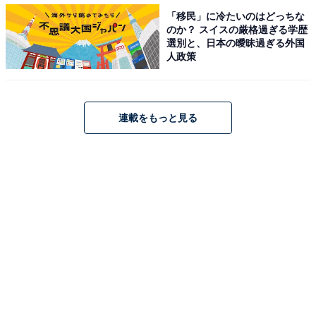
「移民」に冷たいのはどっちな
ヘルシーでうま味たっぷりの羊肉をひき肉にして使用。
のか？ スイスの厳格過ぎる学歴
選別と、日本の曖昧過ぎる外国
全ての部位でお肉のひき方を変えているそうです。ハン
人政策
バーグには江戸野菜が添えられていますが、実はソース
に黒蜜と江戸前の甘辛みそが入っているのもミソ！ 慣れ
親しんだ和の調味料が、羊肉の強い味わいをまろやかに
連載をもっと見る
していました。
・コハダのポテトサラダ