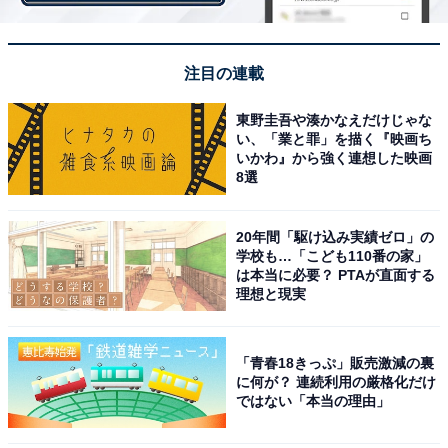
・羊のハンバーグステーキ 赤ワインソース
注目の連載
東野圭吾や湊かなえだけじゃな
い、「業と罪」を描く『映画ち
いかわ』から強く連想した映画
8選
20年間「駆け込み実績ゼロ」の
学校も…「こども110番の家」
は本当に必要？ PTAが直面する
理想と現実
「青春18きっぷ」販売激減の裏
に何が？ 連続利用の厳格化だけ
ではない「本当の理由」
羊のハンバーグステーキ 赤ワインソース