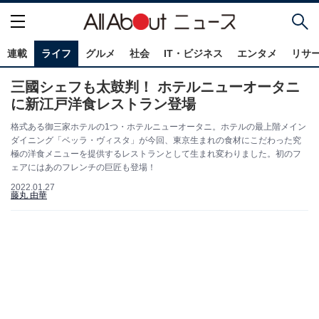
連載
ライフ
グルメ
社会
IT・ビジネス
エンタメ
リサ
三國シェフも太鼓判！ ホテルニューオータニ
に新江戸洋食レストラン登場
格式ある御三家ホテルの1つ・ホテルニューオータニ。ホテルの最上階メイン
ダイニング「ベッラ・ヴィスタ」が今回、東京生まれの食材にこだわった究
極の洋食メニューを提供するレストランとして生まれ変わりました。初のフ
ェアにはあのフレンチの巨匠も登場！
2022.01.27
藤丸 由華