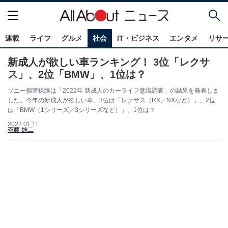
連載
ライフ
グルメ
社会
IT・ビジネス
エンタメ
リサ
新成人が欲しい車ランキング！ 3位「レクサ
ス」、2位「BMW」、1位は？
ソニー損害保険は「2022年 新成人のカーライフ意識調査」の結果を発表しま
した。今年の新成人が欲しい車、3位は「レクサス（RX／NXなど）」、2位
は「BMW（1シリーズ／3シリーズなど）」、1位は？
2022.01.11
斉藤 雄二