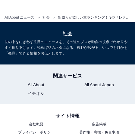
All About ニュース
社会
新成人が欲しい車ランキング！ 3位「レクサス」、2位「BMW」、1位は？
1
2
社会
世の中をにぎわず注目のニュースを、その道のプロが独自の視点でわかりや
すく掘り下げます。読めば話のネタになる、視野が広がる、いつでも何かを
「発見」できる情報をお伝えします。
関連サービス
All About
All About Japan
イチオシ
サイト情報
会社概要
広告掲載
プライバシーポリシー
著作権・商標・免責事項