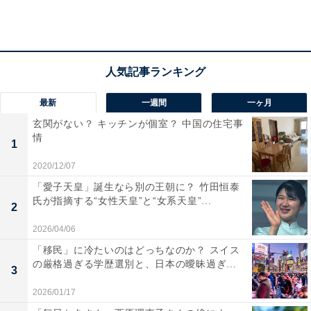
最新
一週間
一ヶ月
男性は輸入車やスポーツカー、女性は国産軽自動
車が人気
玄関がない？ キッチンが個室？ 中国の住宅事
情
1
男女別で見ると、男性3位は「レクサス（RX／NXな
2020/12/07
ど）」、2位「アクア（トヨタ）」、1位「BMW（1シリ
「愛子天皇」誕生なら別の王朝に？ 竹田恒泰
ーズ／3シリーズなど）」、女性の3位は「ノート（日
氏が指摘する“女性天皇”と“女系天皇”...
2
産）」「タント（ダイハツ）」、2位「ラパン（スズ
2026/04/06
キ）」、1位は「アクア（トヨタ）」でした。
「移民」に冷たいのはどっちなのか？ スイス
の厳格過ぎる学歴選別と、日本の曖昧過ぎ...
3
2026/01/17