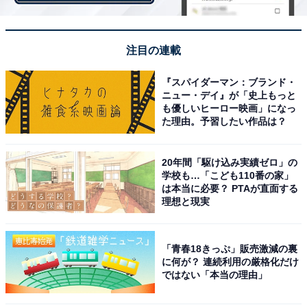
＞次ページ：15位までのランキング結果
注目の連載
『スパイダーマン：ブランド・
ニュー・デイ』が「史上もっと
【おすすめ記事】
も優しいヒーロー映画」になっ
た理由。予習したい作品は？
・
新成人が選ぶ、ドライブ中に聴きたいアーティスト！ 3
位「back number」、2位「藤井風」、1位は？
20年間「駆け込み実績ゼロ」の
学校も…「こども110番の家」
・
は本当に必要？ PTAが直面する
新成人の男性が選ぶ、一緒にドライブに行きたい新成人
理想と現実
の有名人！ 2位「生見愛瑠」、1位は？
・
「青春18きっぷ」販売激減の裏
新成人の女性が選ぶ、一緒にドライブに行きたい新成人
に何が？ 連続利用の厳格化だけ
ではない「本当の理由」
の有名人！ 2位「大西流星（なにわ男子）」、1位は？
・