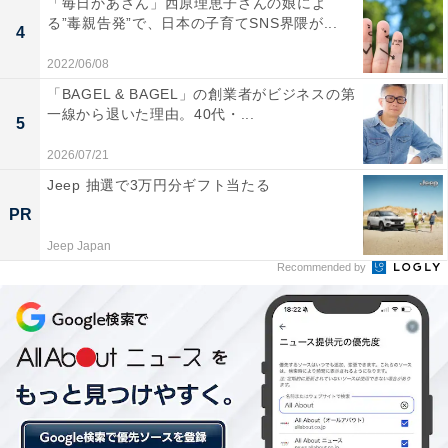
「毎日かあさん」西原理恵子さんの娘によ
る”毒親告発”で、日本の子育てSNS界隈が...
4
2022/06/08
「BAGEL & BAGEL」の創業者がビジネスの第
一線から退いた理由。40代・...
5
2026/07/21
Jeep 抽選で3万円分ギフト当たる
PR
Jeep Japan
Recommended by
男女別の新成人が欲しい車（
プレスリリース
画像より抜粋）
男性は高級輸入車やスポーツカーが多く、女性には国産
の軽自動車やコンパクトカーが人気のようです。