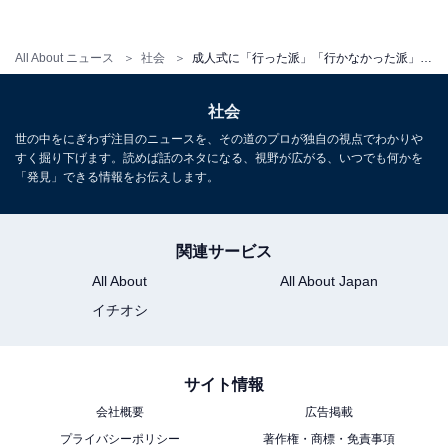
さらに、「以前は川魚に酒を飲ませて放流する行事があ
All About ニュース
社会
成人式に「行った派」「行かなかった派」、その理由は？ ご当地ならではの“衝撃の儀式”も
った（富山県／30代女性）」「地元の施設（入浴施設）
を回りました（長野県／60代女性）」「成人式を迎えた
社会
方に対して大きな盃で日本酒を飲ませる習慣があります
世の中をにぎわず注目のニュースを、その道のプロが独自の視点でわかりや
（新潟県／30代女性）」という、なかなか変わった習慣
すく掘り下げます。読めば話のネタになる、視野が広がる、いつでも何かを
「発見」できる情報をお伝えします。
もありました。
関連サービス
※回答者のコメントは原文ママです
All About
All About Japan
イチオシ
【おすすめ記事】
・
サイト情報
2022年に「新成人」を迎える芸能人・有名人6選！ 俳
会社概要
広告掲載
優・モデル、スポーツ選手まで
プライバシーポリシー
著作権・商標・免責事項