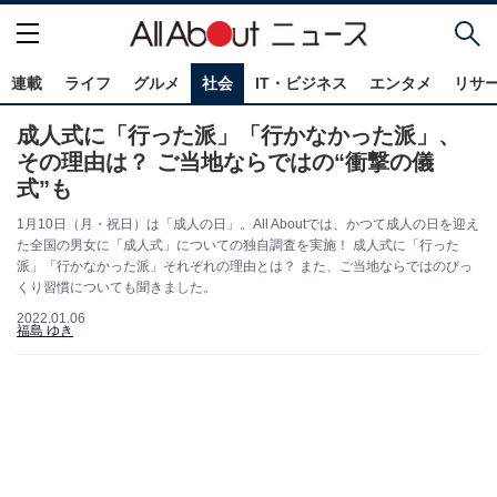
連載
ライフ
グルメ
社会
IT・ビジネス
エンタメ
リサ
成人式に「行った派」「行かなかった派」、
その理由は？ ご当地ならではの“衝撃の儀
式”も
1月10日（月・祝日）は「成人の日」。All Aboutでは、かつて成人の日を迎え
た全国の男女に「成人式」についての独自調査を実施！ 成人式に「行った
派」「行かなかった派」それぞれの理由とは？ また、ご当地ならではのびっ
くり習慣についても聞きました。
2022.01.06
福島 ゆき