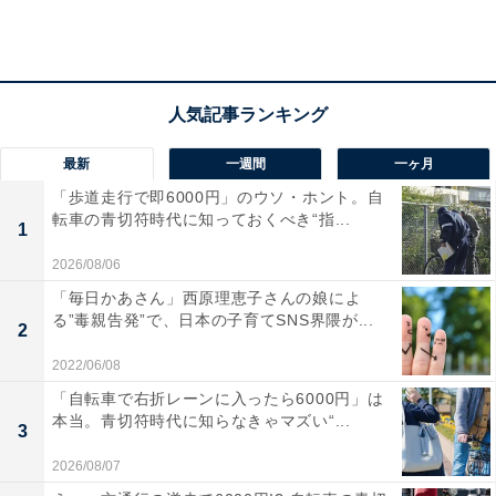
「気づいたら終わっていた」？ 成人式に「行って
いない派」の理由
一方、成人式に「行かなかった派」の理由としては、
最新
一週間
一ヶ月
「大学の課題で忙しかったから（20代男性）」「大学の
「歩道走行で即6000円」のウソ・ホント。自
転車の青切符時代に知っておくべき“指...
学年末の試験やレポート提出期限の時期と重なっていた
1
から（30代女性）」など、ちょうど忙しい時期にあた
2026/08/06
り、予定が合わせられなかった人も。
「毎日かあさん」西原理恵子さんの娘によ
る”毒親告発”で、日本の子育てSNS界隈が...
2
また、「同級生と会いたくなかったから（30代女性）」
2022/06/08
「嫌な思いをするだけだから（20代女性）」「行って得
「自転車で右折レーンに入ったら6000円」は
することなど何もないため（30代女性）」などのほか、
本当。青切符時代に知らなきゃマズい“...
3
「案内が来た覚えがない（40代男性）」「他に用事があ
2026/08/07
ったから（40代男性）」「気づいたら終わっていた（40