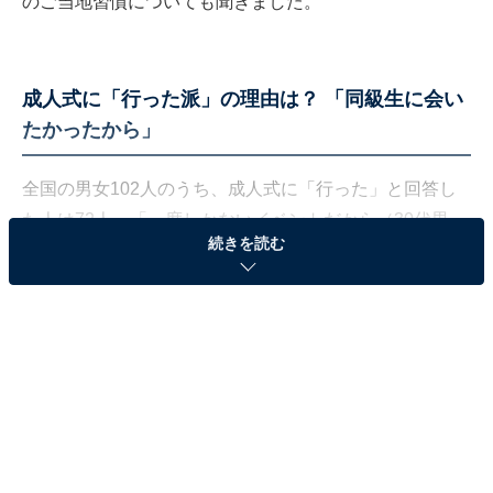
のご当地習慣についても聞きました。
成人式に「行った派」の理由は？ 「同級生に会い
たかったから」
全国の男女102人のうち、成人式に「行った」と回答し
た人は72人。「一度しかないイベントだから（30代男
続きを読む
性）」「人生の重要なイベントの一つだと思ったから
（30代男性）」「自分が成人したと自覚するため（30代
男性）」との理由のほか、「同級生に会いたかったため
（30代男性）」「小さい頃から地元の仲間とは仲が良か
ったので、みんなにも会いたいと思ったから（20代女
性）」など、久々に地元の友達に会いたかったから、と
いう声が目立ちました。