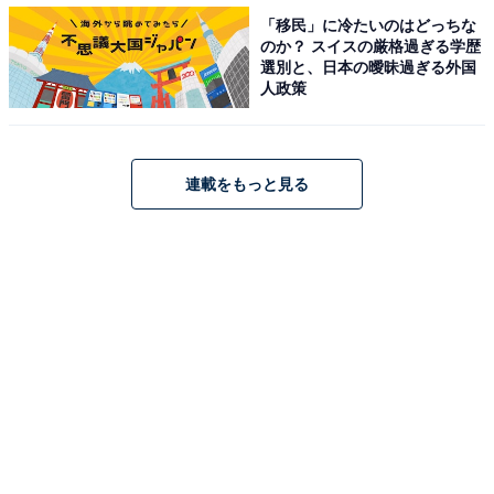
性）」「中学ごとに集まり、当時の恩師を必ず招くこと
「移民」に冷たいのはどっちな
になっています（福島県／20代女性）」「中学校の担任
のか？ スイスの厳格過ぎる学歴
選別と、日本の曖昧過ぎる外国
からのビデオメッセージくらいで終わるかと（長野県／
人政策
30代女性）」など、中学校結束力重視型の地方も多いよ
うです。
連載をもっと見る
「川魚に酒を飲ませて放流する」……びっくりご
当地習慣も
また、「ご当地キャラが登場（愛媛県／20代女性）」
「式典にはお笑い芸人の『なべやかん』さんが来て舞台
でお話しされてた記憶があります（東京都／40代女
性）」「今でも大変有名な芸能人コンビが飛び入り参加
したと聞いています（兵庫県／50代男性）」など、びっ
くりゲスト参加のある成人式もあるようです。