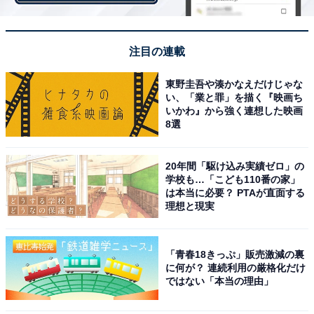
各地方自治体が主体となって開催する「成人式」なだけ
に、ご当地色が濃い、ちょっと変わった成人式もあるよ
注目の連載
うです。
東野圭吾や湊かなえだけじゃな
い、「業と罪」を描く『映画ち
「近くの公園で集まって写真を撮る（大阪府／20代女
いかわ』から強く連想した映画
8選
性）」「ホールとかない街なので、成人式は市役所のロ
ビーで行っていました（埼玉県／40代男性）」「会場の
規模と出席数が合わないからか、イスが準備されておら
20年間「駆け込み実績ゼロ」の
学校も…「こども110番の家」
ず、適当に入って立ったまま（兵庫県／40代女性）」な
は本当に必要？ PTAが直面する
ど、会場もさまざま。
理想と現実
「記念樹がもらえる（静岡県／30代女性）」「小学校ご
「青春18きっぷ」販売激減の裏
とにタイムカプセルを開く（長野県／20代女性）」など
に何が？ 連続利用の厳格化だけ
ではない「本当の理由」
の思い出づくり重視型や、「出身中学校ごとに席が決ま
っている。集合写真も中学校ごと（石川県／50代女