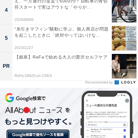
え、一方通行の逆走で6000円!? 自転車の青切
代男性）」など、ドライな声もありました。
符スタートで実はアウトな「やりが...
4
2026/08/06
“糸引きマフィン”騒動に学ぶ、個人商店が問題
を起こしたときに「絶対やってはいけな...
5
2023/11/27
【銀座】ReFaで始める大人の贅沢セルフケア
PR
ReFa GINZA on CREA
Recommended by
ご当地ならではの成人式！ 市役所のロビー
で……？