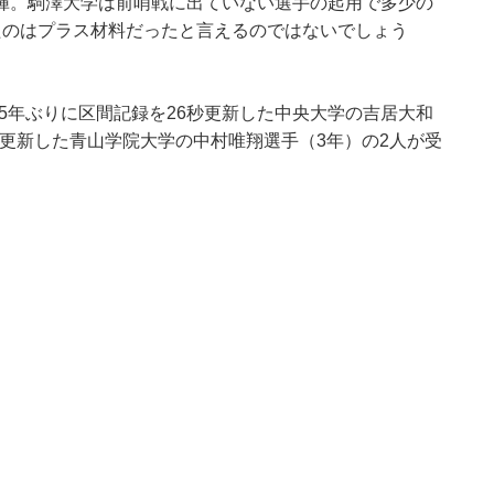
揮。駒澤大学は前哨戦に出ていない選手の起用で多少の
たのはプラス材料だったと言えるのではないでしょう
15年ぶりに区間記録を26秒更新した中央大学の吉居大和
秒更新した青山学院大学の中村唯翔選手（3年）の2人が受