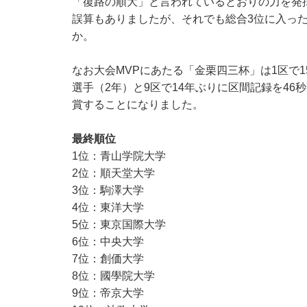
「復路の順大」と言われているとおりの力を発
誤算もありましたが、それでも総合3位に入っ
か。
なお大会MVPにあたる「金栗四三杯」は1区で
選手（2年）と9区で14年ぶりに区間記録を46
賞することになりました。
最終順位
1位：青山学院大学
2位：順天堂大学
3位：駒澤大学
4位：東洋大学
5位：東京国際大学
6位：中央大学
7位：創価大学
8位：國學院大学
9位：帝京大学