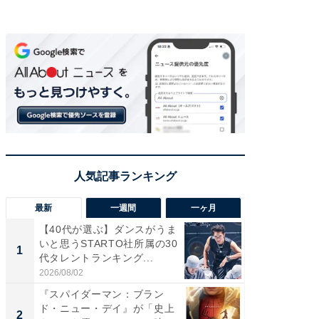
最新
一週間
一ヶ月
【40代が選ぶ】ダンスがうま
【40代
いと思うSTARTO社所属の30
いと思う
1
1
代タレントランキング...
代タレン
2026/08/02
2026/08/0
『スパイダーマン：ブラン
なぜK-
ド・ニュー・デイ』が「史上
は「1位
2
2