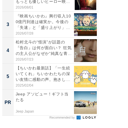
もっとも優しいヒーロー映
のか？ 
画」に...
2026/08/01
2026/07/3
『映画ちいかわ』興行収入10
『スパ
0億円到達は確実か。今後の
ド・ニ
3
3
「失速」と「盛り上がり」
もっと
が...
画」に..
2026/07/28
2026/08/0
松村北斗の“怪演”が話題の
最終回
『告白』は何が面白い？ 狂気
ドラマ」
4
4
の主人公がなぜか“純真な青...
VANT』
2026/07/23
2026/07/3
【ちいかわ最新話】「一生続
ワケあ
いてくれ」ちいかわたちの深
マ『フ
5
5
い友情に感動の声。抱きしめ
演技連発
合...
の...
2025/02/04
2026/08/0
Jeep アソビュー！ギフト当
全国の
たる
付きの
PR
PR
Jeep Japan
COCO VIL
Recommended by