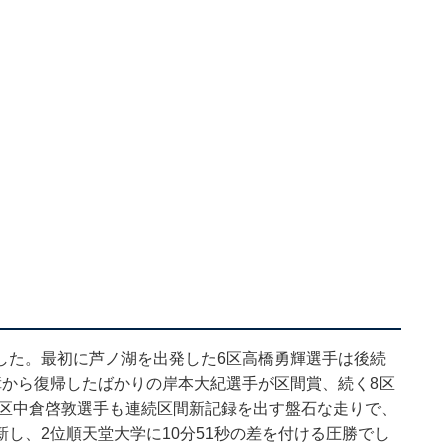
した。最初に芦ノ湖を出発した6区高橋勇輝選手は後続
障から復帰したばかりの岸本大紀選手が区間賞、続く8区
0区中倉啓敦選手も連続区間新記録を出す盤石な走りで、
し、2位順天堂大学に10分51秒の差を付ける圧勝でし