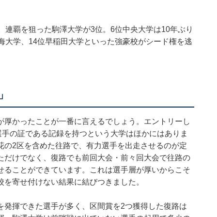
。連覇を狙った駒澤大学が3位。6位中央大学は10年ぶり
海大学、14位早稲田大学といった強豪校がシード権を逃
」
が厚かったことが一番に言えるでしょう。エントリーし
選手の証である記録を持つという大学はほかにはありま
花の2区を含めた往路で、有力選手を出走させるのが定
ただけでなく、復路でも前回大会・前々回大会で往路の
せることができています。これは選手層が厚いからこそ
校を寄せ付けない結果に結びつきました。
を発揮できた選手が多く、区間賞を2つ獲得した復路は