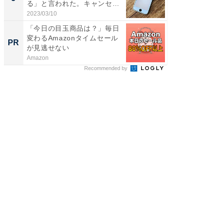
る」と言われた。キャンセル
で...
2023/03/10
「今日の目玉商品は？」毎日
変わるAmazonタイムセール
PR
が見逃せない
Amazon
Recommended by