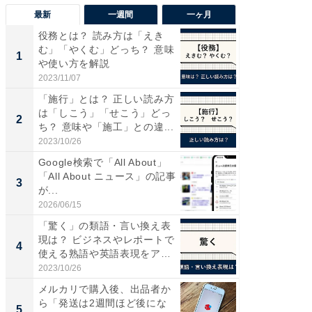
最新
一週間
一ヶ月
役務とは？ 読み方は「えき
“こんな
む」「やくむ」どっち？ 意味
K？ お
1
1
や使い方を解説
らやまし
2023/11/07
2026/08/0
「施行」とは？ 正しい読み方
全国の
は「しこう」「せこう」どっ
付きの
2
PR
ち？ 意味や「施工」との違...
2023/10/26
COCO VIL
Google検索で「All About」
「All About ニュース」の記事
3
が...
2026/06/15
「驚く」の類語・言い換え表
現は？ ビジネスやレポートで
4
使える熟語や英語表現をア
ナ...
2023/10/26
メルカリで購入後、出品者か
ら「発送は2週間ほど後にな
5