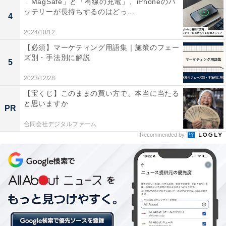
「MagSafe」と「有線の充電」、iPhoneのバ
＞Amazonのページで見る
ッテリーが長持ちするのはどっ...
4
2024/10/12
【必須】マーケティング用語集｜施策のフェー
ズ別・手法別に解説
5
2023/12/28
【宝くじ】このままの買い方で、本当に当たる
と思いますか
PR
合同会社デジタルファーム
Recommended by
【3万3900円】Lenovo Chromebook IdeaPad