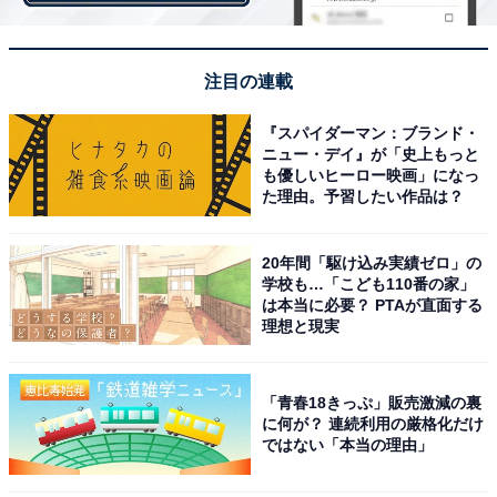
Slim 360 ノートパソコン（14型FHD TN液晶）
注目の連載
『スパイダーマン：ブランド・
ニュー・デイ』が「史上もっと
も優しいヒーロー映画」になっ
た理由。予習したい作品は？
20年間「駆け込み実績ゼロ」の
学校も…「こども110番の家」
は本当に必要？ PTAが直面する
理想と現実
「青春18きっぷ」販売激減の裏
に何が？ 連続利用の厳格化だけ
Lenovo Chromebook IdeaPad Slim 360 ノートパソコン（出典：Amazon）
ではない「本当の理由」