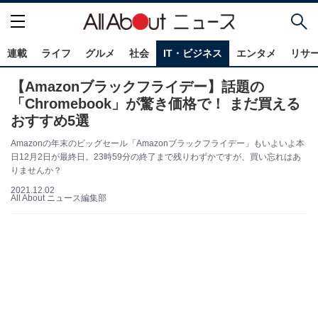
連載
ライフ
グルメ
社会
IT・ビジネス
エンタメ
リサ
【Amazonブラックフライデー】話題の
「Chromebook」が驚き価格で！ まだ買える
おすすめ5選
Amazonの年末のビッグセール「Amazonブラックフライデー」もいよいよ本
日12月2日が最終日。23時59分の終了まで残りわずかですが、買い忘れはあ
りませんか？
2021.12.02
All About ニュース編集部