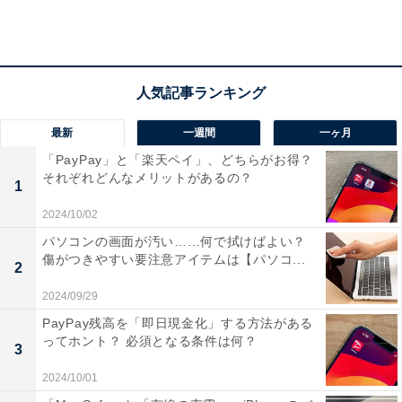
【1万8990円】ASUSTek Chromebook CX1 ノー
トパソコン（11.6インチ）
最新
一週間
一ヶ月
「PayPay」と「楽天ペイ」、どちらがお得？
それぞれどんなメリットがあるの？
1
2024/10/02
パソコンの画面が汚い……何で拭けばよい？
傷がつきやすい要注意アイテムは【パソコ...
2
2024/09/29
PayPay残高を「即日現金化」する方法がある
ってホント？ 必須となる条件は何？
3
ASUSTek Chromebook CX1 ノートパソコン（出典：Amazon）
2024/10/01