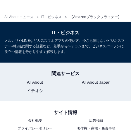
All About ニュース
IT・ビジネス
【Amazonブラックフライデー】話題の「Chromebook」が驚き価格で！ まだ買えるおすすめ5選
ASUS Chromebook Detachable CZ1 ノートパソコン（出典：Amazon）
IT・ビジネス
メルカリやLINEなど人気スマホアプリの使い方、今さら聞けないビジネスマ
＞Amazonのページで見る
ナーや転職に関する話題など、若手からベテランまで、ビジネスパーソンに
役立つ情報を分かりやすく解説します。
関連サービス
【3万1840円】Chromebook Acer 14型 ノートパ
All About
All About Japan
ソコン CB314 Celeron
イチオシ
サイト情報
会社概要
広告掲載
プライバシーポリシー
著作権・商標・免責事項