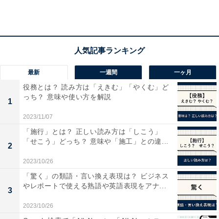
【9万9800円】ハイセンス 65型4Kチューナー内蔵
ULED液晶テレビ 65U8F
最新
一週間
一ヶ月
役務とは？ 読み方は「えきむ」「やくむ」ど
っち？ 意味や使い方を解説
1
2023/11/07
「施行」とは？ 正しい読み方は「しこう」
「せこう」どっち？ 意味や「施工」との違...
2
2023/10/26
「驚く」の類語・言い換え表現は？ ビジネス
ハイセンス 65型4Kチューナー内蔵ULED液晶テレビ 65U8F（出典：
やレポートで使える熟語や英語表現をアナ...
Amazon）
3
2023/10/26