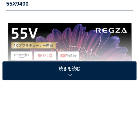
55X9400
続きを読む
東芝 55V型有機ELテレビ レグザ 55X9400（出典：Amazon）
4Kチューナー内蔵で、外付けHDD、タイムシフトマシン
に対応。19万6252円が今なら15万9800円に。