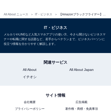
All About ニュース
IT・ビジネス
【Amazonブラックフライデー】3日間で売れた人気商品はコレ！ 65％OFFの激安商品など、なくなる前に要チェック
【2467円】コカ・コーラ 綾鷹 525mlPET×24本
IT・ビジネス
メルカリやLINEなど人気スマホアプリの使い方、今さら聞けないビジネスマ
ナーや転職に関する話題など、若手からベテランまで、ビジネスパーソンに
役立つ情報を分かりやすく解説します。
関連サービス
All About
All About Japan
イチオシ
サイト情報
会社概要
広告掲載
プライバシーポリシー
著作権・商標・免責事項