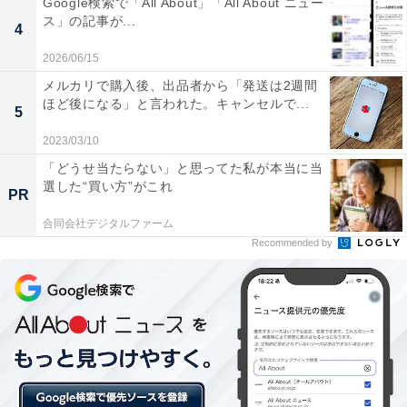
倍速パネル搭載で、ネット動画にも対応。3年保証付
Google検索で「All About」「All About ニュー
ス」の記事が...
き。12万4800円が20％OFFで9万9800円に。
4
2026/06/15
メルカリで購入後、出品者から「発送は2週間
＞Amazonで見る
ほど後になる」と言われた。キャンセルで...
5
2023/03/10
「どうせ当たらない」と思ってた私が本当に当
選した“買い方”がこれ
PR
合同会社デジタルファーム
Recommended by