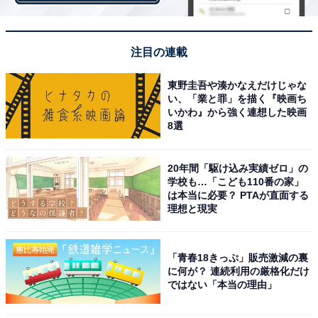
注目の連載
【1万6499円】シャープ 加湿 空気清浄機 プラズマ
クラスター 7000 スタンダード
東野圭吾や湊かなえだけじゃな
い、「業と罪」を描く『映画ち
いかわ』から強く連想した映画
8選
20年間「駆け込み実績ゼロ」の
学校も…「こども110番の家」
は本当に必要？ PTAが直面する
理想と現実
「青春18きっぷ」販売激減の裏
に何が？ 連続利用の厳格化だけ
ではない「本当の理由」