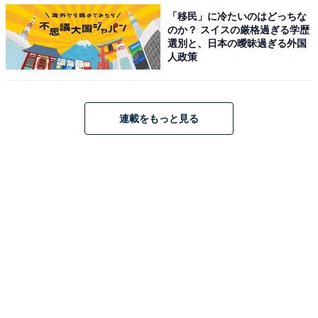
「移民」に冷たいのはどっちな
のか？ スイスの厳格過ぎる学歴
選別と、日本の曖昧過ぎる外国
人政策
連載をもっと見る
シャープ 加湿 空気清浄機 プラズマクラスター 7000 スタンダード（出典：
Amazon）
13畳／空気清浄 23畳 2019年モデル ホワイト KC-L50-
W。1万9800円がセール価格の1万6499円に。
＞Amazonで見る